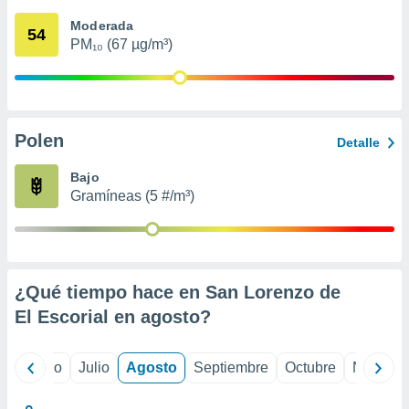
ados con el
 seleccionar
Moderada
54
o.
PM₁₀ (67 µg/m³)
calización
precisa e
ión mediante
, publicidad
Polen
Detalle
dos,
Bajo
 publicidad
Gramíneas (5 #/m³)
,
ón de
 desarrollo
s.
tros 1199
¿Qué tiempo hace en San Lorenzo de
ios
El Escorial en
agosto
?
yo
Junio
Julio
Agosto
Septiembre
Octubre
Noviemb