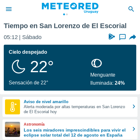
orial
Tiempo en San Lorenzo de El Escorial
privacidad
05:12
Sábado
...
o de
om.uy
com.uy) ha
Cielo despejado
ado por
22°
es para
ue la
 que se
Menguante
e calidad.
Sensación de 22°
Iluminada:
24%
eder a este
ediante las
opciones:
Aviso de nivel amarillo
Alerta moderada por altas temperaturas en San Lorenzo
ookies y
de El Escorial hoy
e forma
Astronomía
d digital
Los seis miradores imprescindibles para vivir el
eclipse solar total del 12 de agosto en España
ada, basada