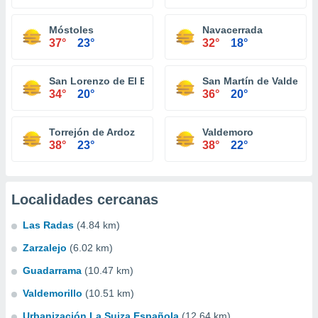
Móstoles
Navacerrada
37°
23°
32°
18°
San Lorenzo de El Escorial
San Martín de Valdeigle
34°
20°
36°
20°
Torrejón de Ardoz
Valdemoro
38°
23°
38°
22°
Localidades cercanas
Las Radas
(4.84 km)
Zarzalejo
(6.02 km)
Guadarrama
(10.47 km)
Valdemorillo
(10.51 km)
Urbanización La Suiza Española
(12.64 km)