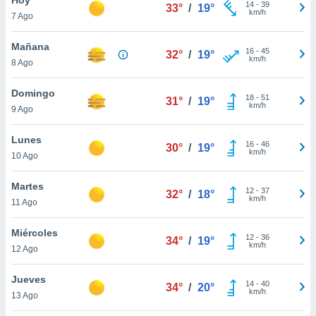
ublicidad y
14
-
39
33°
/
19°
km/h
7 Ago
do en
 mismo.
Mañana
16
-
45
32°
/
19°
sultar más
km/h
8 Ago
 en nuestra
 Cookies
y
Domingo
18
-
51
ualquier
31°
/
19°
km/h
9 Ago
ento
 botón
Lunes
16
-
46
30°
/
19°
ación de
km/h
10 Ago
kies
 disponible
Martes
12
-
37
e nuestra
32°
/
18°
km/h
11 Ago
.
Miércoles
IVAMENTE,
12
-
36
34°
/
19°
km/h
12 Ago
as
Jueves
14
-
40
34°
/
20°
 a cookies
km/h
13 Ago
 no aceptar