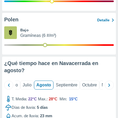
ados con el
 seleccionar
o.
calización
Polen
Detalle
precisa e
ión mediante
Bajo
Gramíneas (6 #/m³)
, publicidad
dos,
 publicidad
,
¿Qué tiempo hace en Navacerrada en
ón de
 desarrollo
agosto
?
s.
tros 1199
yo
Junio
Julio
Agosto
Septiembre
Octubre
Noviemb
ios
T. Media:
22°C
Max.:
28°C
Min:
15°C
Días de lluvia:
5
días
Acum. de lluvia:
23 mm