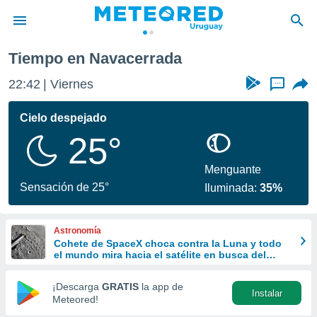
Tiempo en Navacerrada
privacidad
22:42
Viernes
...
o de
om.uy
com.uy) ha
Cielo despejado
ado por
25°
es para
ue la
 que se
Menguante
e calidad.
Sensación de 25°
Iluminada:
35%
eder a este
ediante las
opciones:
Astronomía
Cohete de SpaceX choca contra la Luna y todo
ookies y
el mundo mira hacia el satélite en busca del
e forma
cráter
¡Descarga
GRATIS
la app de
Instalar
d digital
Meteored!
ada, basada