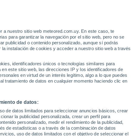
e
r a nuestro sitio web meteored.com.uy. En este caso, te
:
12%
as para garantizar la navegación por el sitio web, pero no se
rar publicidad o contenido personalizado, aunque sí podrás
 la instalación de cookies y acceder a nuestro sitio web a través
es, identificadores únicos o tecnologías similares para
n este sitio web, las direcciones IP y los identificadores de
rsonales en virtud de un interés legítimo, algo a lo que puedes
Radar de lluvia
Satélites
Modelos
 al tratamiento de datos en cualquier momento haciendo clic en
miento de datos:
iércoles
Jueves
Viernes
Sábado
uso de datos limitados para seleccionar anuncios básicos, crear
12 Ago
13 Ago
14 Ago
15 Ago
ccionar la publicidad personalizada, crear un perfil para
ontenido personalizado, medir el rendimiento de la publicidad,
vés de estadísticas o a través de la combinación de datos
rvicios, uso de datos limitados con el objetivo de seleccionar el
90%
90%
90%
80%