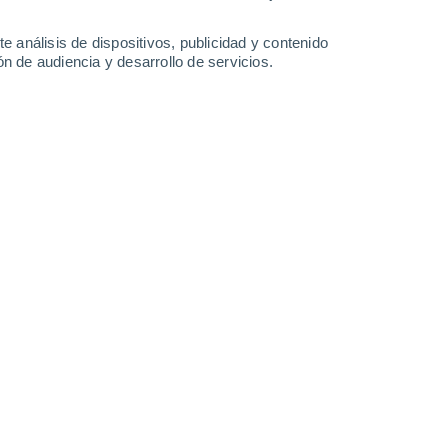
2.8 mm
3.5 mm
1.7 mm
1.9 mm
28°
/
14°
28°
/
13°
29°
/
14°
28°
/
15°
e análisis de dispositivos, publicidad y contenido
n de audiencia y desarrollo de servicios.
-
36
km/h
7
-
28
km/h
14
-
51
km/h
11
-
41
km/h
to
Este
0 Bajo
10
-
22 km/h
FPS:
no
Este
0 Bajo
8
-
20 km/h
FPS:
no
Este
1 Bajo
7
-
18 km/h
FPS:
no
Noreste
3 Medio
6
-
21 km/h
FPS:
6-10