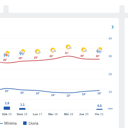
40
31°
30°
30
30°
30°
29°
29°
28°
20
15°
10
15°
14°
14°
14°
14°
13°
1.9
1.1
0.5
mm
Sáb
15
Dom
16
Lun
17
Mar
18
Mié
19
Jue
20
Vie
21
Mínima
Lluvia