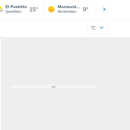
El Pueblito
Montevideo
Maldonad
15°
9°
Querétaro
Montevideo
Maldonado
°C