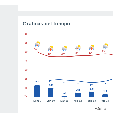
Tiempo para el amanecer
22m
Gráficas del tiempo
40
35
30°
29°
30
28°
28°
27°
27°
25
20
15
15°
7.5
14°
14°
14°
5.9
13°
10
3.5
2.8
1.7
0.8
°C
Dom
9
Lun
10
Mar
11
Mié
12
Jue
13
Vie
14
Máxima