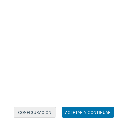
Calendario lunar
Lun
Mar
Mié
Jue
Vie
Sáb
Dom
9
10
11
12
13
14
15
16
17
18
19
20
21
22
CONFIGURACIÓN
ACEPTAR Y CONTINUAR