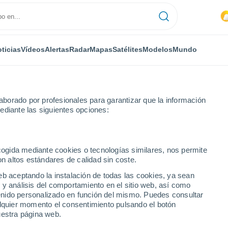
ticias
Vídeos
Alertas
Radar
Mapas
Satélites
Modelos
Mundo
borado por profesionales para garantizar que la información
ediante las siguientes opciones:
ecogida mediante cookies o tecnologías similares, nos permite
on altos estándares de calidad sin coste.
eb aceptando la instalación de todas las cookies, ya sean
 y análisis del comportamiento en el sitio web, así como
...
ntenido personalizado en función del mismo. Puedes consultar
alquier momento el consentimiento pulsando el botón
Por hora
uestra página web.
Intervalos nubosos en las
próximas horas