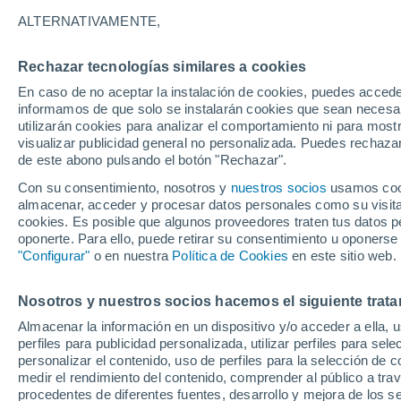
15°
ALTERNATIVAMENTE,
Rechazar tecnologías similares a cookies
Menguant
En caso de no aceptar la instalación de cookies, puedes accede
Iluminada
Sensación de 15°
informamos de que solo se instalarán cookies que sean necesari
utilizarán cookies para analizar el comportamiento ni para most
visualizar publicidad general no personalizada. Puedes rechazar
de este abono pulsando el botón "Rechazar".
Astronomía
La sonda Cassini revela un océano hirviente
Con su consentimiento, nosotros y
nuestros socios
usamos cooki
oculto bajo el hielo de Saturno
almacenar, acceder y procesar datos personales como su visita e
cookies. Es posible que algunos proveedores traten tus datos pe
Tiempo 1 - 7 días
Actualidad
Mapa de nubosidad
oponerte. Para ello, puede retirar su consentimiento u oponerse
"Configurar"
o en nuestra
Política de Cookies
en este sitio web.
Nosotros y nuestros socios hacemos el siguiente trata
Mañana
Martes
M
Hoy
Almacenar la información en un dispositivo y/o acceder a ella, 
10 Ago
11 Ago
9 Ago
perfiles para publicidad personalizada, utilizar perfiles para sele
personalizar el contenido, uso de perfiles para la selección de c
medir el rendimiento del contenido, comprender al público a tra
procedentes de diferentes fuentes, desarrollo y mejora de los se
90%
60%
90%