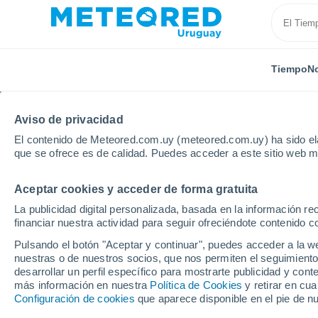
Tiempo
No
Aviso de privacidad
El contenido de Meteored.com.uy (meteored.com.uy) ha sido ela
que se ofrece es de calidad. Puedes acceder a este sitio web m
Aceptar cookies y acceder de forma gratuita
Inicio
México
Estado de Querétaro
El Pueblito
La publicidad digital personalizada, basada en la información r
financiar nuestra actividad para seguir ofreciéndote contenido c
Tiempo en El Pueblito
Pulsando el botón "Aceptar y continuar", puedes acceder a la w
nuestras o de nuestros socios, que nos permiten el seguimiento
05:33
Domingo
desarrollar un perfil específico para mostrarte publicidad y co
más información en nuestra
Política de Cookies
y retirar en cu
Configuración de cookies
que aparece disponible en el pie de n
Nubes y claros