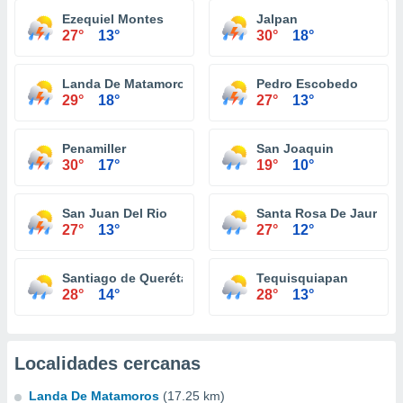
Ezequiel Montes
Jalpan
27°
13°
30°
18°
Landa De Matamoros
Pedro Escobedo
29°
18°
27°
13°
Penamiller
San Joaquin
30°
17°
19°
10°
San Juan Del Rio
Santa Rosa De Jauregu
27°
13°
27°
12°
Santiago de Querétaro
Tequisquiapan
28°
14°
28°
13°
Localidades cercanas
Landa De Matamoros
(17.25 km)