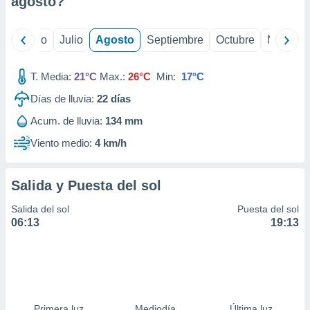
agosto
?
ados con el
 seleccionar
o.
yo
Junio
Julio
Agosto
Septiembre
Octubre
Noviemb
calización
precisa e
ión mediante
T. Media:
21°C
Max.:
26°C
Min:
17°C
Días de lluvia:
22
días
, publicidad
Acum. de lluvia:
134 mm
dos,
 publicidad
Viento medio:
4 km/h
,
ón de
 desarrollo
Salida y Puesta del sol
s.
Salida del sol
Puesta del sol
tros 1199
06:13
19:13
ios
Primera luz
Mediodía
Última luz