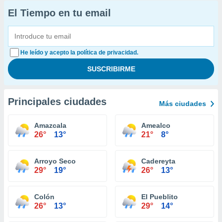
El Tiempo en tu email
He leído y acepto la política de privacidad.
Principales ciudades
Más ciudades
Amazcala
Amealco
26°
13°
21°
8°
Arroyo Seco
Cadereyta
29°
19°
26°
13°
Colón
El Pueblito
26°
13°
29°
14°