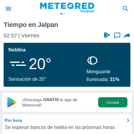
Tiempo en Jalpan
privacidad
02:57
Viernes
...
o de
om.uy
com.uy) ha
Neblina
ado por
20°
es para
ue la
 que se
Menguante
e calidad.
Sensación de 20°
Iluminada:
31%
eder a este
ediante las
opciones:
¡Descarga
GRATIS
la app de
Instalar
ookies y
Meteored!
e forma
Por hora
d digital
Se esperan bancos de niebla en las próximas horas
ada, basada