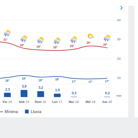
40
30
31°
30°
29°
29°
29°
28°
28°
20
10
18°
18°
18°
18°
17°
17°
17°
3.8
3.2
2.3
1.9
0.3
0.3
mm
Vie
14
Sáb
15
Dom
16
Lun
17
Mar
18
Mié
19
Jue
20
Mínima
Lluvia