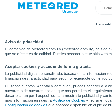
Tiempo
No
Aviso de privacidad
El contenido de Meteored.com.uy (meteored.com.uy) ha sido ela
que se ofrece es de calidad. Puedes acceder a este sitio web m
Aceptar cookies y acceder de forma gratuita
Inicio
México
Estado de Querétaro
Landa De M
La publicidad digital personalizada, basada en la información r
financiar nuestra actividad para seguir ofreciéndote contenido c
Tiempo en Landa De M
Pulsando el botón "Aceptar y continuar", puedes acceder a la w
nuestras o de nuestros socios, que nos permiten el seguimiento
07:10
Sábado
desarrollar un perfil específico para mostrarte publicidad y co
más información en nuestra
Política de Cookies
y retirar en cu
Configuración de cookies
que aparece disponible en el pie de n
Parcialmente nuboso