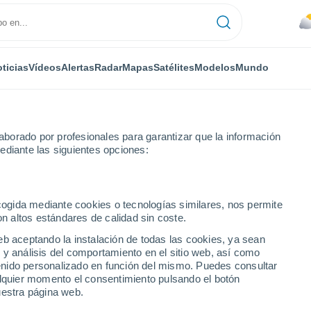
ticias
Vídeos
Alertas
Radar
Mapas
Satélites
Modelos
Mundo
borado por profesionales para garantizar que la información
ediante las siguientes opciones:
atamoros
ecogida mediante cookies o tecnologías similares, nos permite
on altos estándares de calidad sin coste.
atamoros
eb aceptando la instalación de todas las cookies, ya sean
 y análisis del comportamiento en el sitio web, así como
...
ntenido personalizado en función del mismo. Puedes consultar
alquier momento el consentimiento pulsando el botón
Por hora
uestra página web.
Intervalos nubosos en las
próximas horas