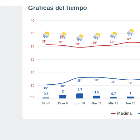
Gráficas del tiempo
40
35
32°
31°
31°
30°
30°
30°
30
25
20
18°
18°
18°
17°
15
16°
15°
2.7
2
1.5
1
0.6
0.7
°C
Sáb
8
Dom
9
Lun
10
Mar
11
Mié
12
Jue
13
Máxima