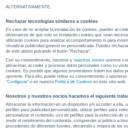
16°
ALTERNATIVAMENTE,
Rechazar tecnologías similares a cookies
Sur
En caso de no aceptar la instalación de cookies, puedes accede
Sensación de 16°
3
-
10 km/
informamos de que solo se instalarán cookies que sean necesari
utilizarán cookies para analizar el comportamiento ni para most
visualizar publicidad general no personalizada. Puedes rechazar
de este abono pulsando el botón "Rechazar".
Astronomía
Los seis miradores imprescindibles para vivir
Con su consentimiento, nosotros y
nuestros socios
usamos cooki
eclipse solar total del 12 de agosto en Españ
almacenar, acceder y procesar datos personales como su visita e
cookies. Es posible que algunos proveedores traten tus datos pe
Tiempo 1 - 7 días
Actualidad
Mapa de nubosidad
oponerte. Para ello, puede retirar su consentimiento u oponerse
"Configurar"
o en nuestra
Política de Cookies
en este sitio web.
Nosotros y nuestros socios hacemos el siguiente trata
Mañana
Lunes
Hoy
Almacenar la información en un dispositivo y/o acceder a ella, 
9 Ago
10 Ago
8 Ago
perfiles para publicidad personalizada, utilizar perfiles para sele
personalizar el contenido, uso de perfiles para la selección de c
medir el rendimiento del contenido, comprender al público a tra
procedentes de diferentes fuentes, desarrollo y mejora de los se
90%
90%
60%