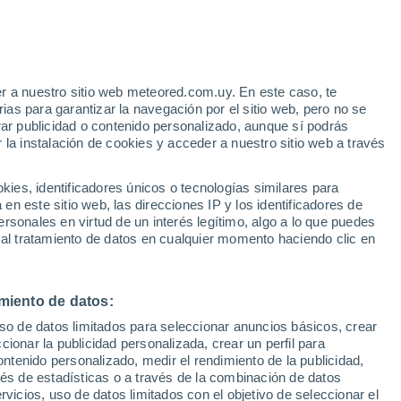
r a nuestro sitio web meteored.com.uy. En este caso, te
h
as para garantizar la navegación por el sitio web, pero no se
rar publicidad o contenido personalizado, aunque sí podrás
 la instalación de cookies y acceder a nuestro sitio web a través
 el
es, identificadores únicos o tecnologías similares para
a
n este sitio web, las direcciones IP y los identificadores de
rsonales en virtud de un interés legítimo, algo a lo que puedes
Radar de lluvia
Satélites
Modelos
 al tratamiento de datos en cualquier momento haciendo clic en
miento de datos:
Martes
Miércoles
Jueves
Viernes
uso de datos limitados para seleccionar anuncios básicos, crear
11 Ago
12 Ago
13 Ago
14 Ago
ccionar la publicidad personalizada, crear un perfil para
ontenido personalizado, medir el rendimiento de la publicidad,
vés de estadísticas o a través de la combinación de datos
rvicios, uso de datos limitados con el objetivo de seleccionar el
90%
70%
90%
90%