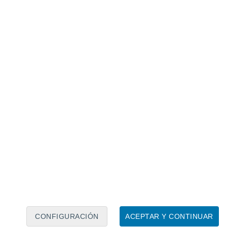
Calendario lunar
Lun
Mar
Mié
Jue
Vie
Sáb
Dom
8
9
10
11
12
13
14
15
16
17
18
19
20
21
CONFIGURACIÓN
ACEPTAR Y CONTINUAR