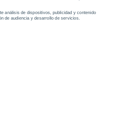
1.5 mm
0.7 mm
1 mm
2.3 mm
30°
/
18°
31°
/
18°
32°
/
17°
31°
/
18°
e análisis de dispositivos, publicidad y contenido
n de audiencia y desarrollo de servicios.
-
34
km/h
11
-
35
km/h
9
-
32
km/h
8
-
40
km/h
, 8 de agosto
oso
Sur
0 Bajo
3
-
10 km/h
FPS:
no
Suroeste
1 Bajo
2
-
12 km/h
FPS:
no
Oeste
3 Medio
2
-
14 km/h
FPS:
6-10
Noreste
9 ¡Muy Alto!
1
-
18 km/h
FPS:
25-50