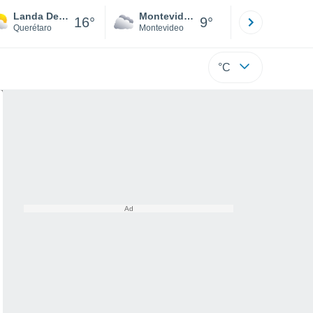
Landa De Matamoros
Montevideo
Maldonad
16°
9°
Querétaro
Montevideo
Maldonado
°C