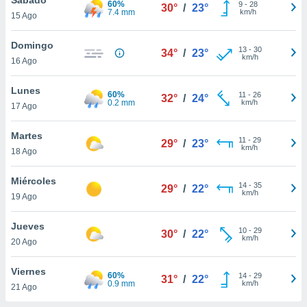
60%
ublicidad y
9
-
28
30°
/
23°
7.4 mm
km/h
15 Ago
do en
 mismo.
Domingo
13
-
30
34°
/
23°
sultar más
km/h
16 Ago
 en nuestra
 Cookies
y
Lunes
60%
11
-
26
ualquier
32°
/
24°
0.2 mm
km/h
17 Ago
ento
 botón
Martes
11
-
29
29°
/
23°
ación de
km/h
18 Ago
kies
 disponible
Miércoles
14
-
35
e nuestra
29°
/
22°
km/h
19 Ago
.
Jueves
IVAMENTE,
10
-
29
30°
/
22°
km/h
20 Ago
as
Viernes
60%
14
-
29
31°
/
22°
 a cookies
0.9 mm
km/h
21 Ago
 no aceptar