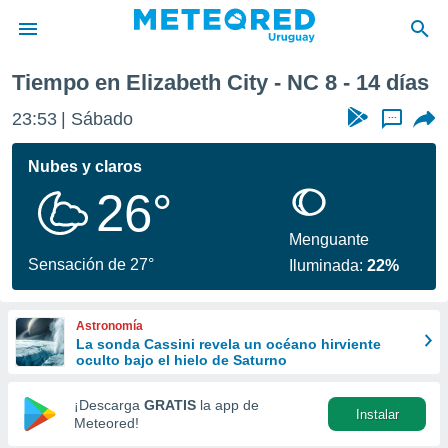
Próxima semana
Tiempo en Elizabeth City - NC 8 - 14 días
privacidad
23:53
Sábado
...
o de
om.uy
com.uy) ha
Nubes y claros
ado por
26°
es para
ue la
 que se
Menguante
e calidad.
Sensación de 27°
Iluminada:
22%
eder a este
ediante las
opciones:
Astronomía
La sonda Cassini revela un océano hirviente
ookies y
oculto bajo el hielo de Saturno
e forma
¡Descarga
GRATIS
la app de
Instalar
d digital
Meteored!
ada, basada