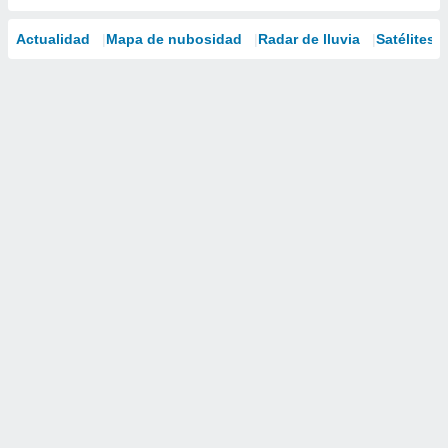
Actualidad
Mapa de nubosidad
Radar de lluvia
Satélites