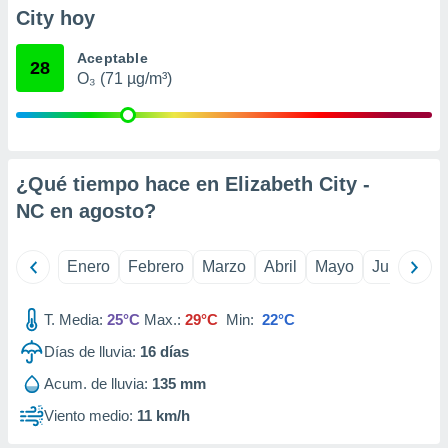
retirar su
City hoy
ento u
Aceptable
28
 de datos
O₃ (71 µg/m³)
er momento
ic en
o en
 Cookies
en
¿Qué tiempo hace en Elizabeth City -
eb.
NC en
agosto
?
y
socios
el
Enero
Febrero
Marzo
Abril
Mayo
Junio
Ju
to de
T. Media:
25°C
Max.:
29°C
Min:
22°C
la
Días de lluvia:
16
días
 en un
Acum. de lluvia:
135 mm
 y/o acceder
 de datos
Viento medio:
11 km/h
ara
 anuncios