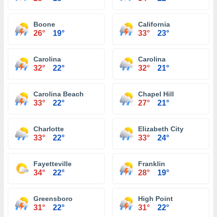
Boone
California
26°
19°
33°
23°
Carolina
Carolina
32°
22°
32°
21°
Carolina Beach
Chapel Hill
33°
22°
27°
21°
Charlotte
Elizabeth City
33°
22°
33°
24°
Fayetteville
Franklin
34°
22°
28°
19°
Greensboro
High Point
31°
22°
31°
22°