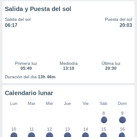
ar perfiles
Salida y Puesta del sol
idad
a, utilizar
Salida del sol
Puesta del sol
a
06:17
20:03
 la
da, crear un
personalizar
o, uso de
a la
e contenido
Primera luz
Mediodía
Última luz
do, medir el
05:49
13:10
20:30
 de la
Duración del día
13h 46m
medir el
 del
 comprender
Calendario lunar
 través de
s o a través
Lun
Mar
Mié
Jue
Vie
Sáb
Dom
nación de
8
9
edentes de
fuentes,
y mejora de
10
11
12
13
14
15
16
os, uso de