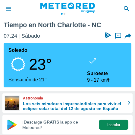
Tiempo en North Charlotte - NC
privacidad
07:24
Sábado
...
o de
om.uy
com.uy) ha
Soleado
ado por
23°
es para
ue la
 que se
Suroeste
e calidad.
Sensación de 21°
9
17 km/h
eder a este
ediante las
opciones:
Astronomía
Los seis miradores imprescindibles para vivir el
ookies y
eclipse solar total del 12 de agosto en España
e forma
¡Descarga
GRATIS
la app de
Instalar
d digital
Meteored!
ada, basada