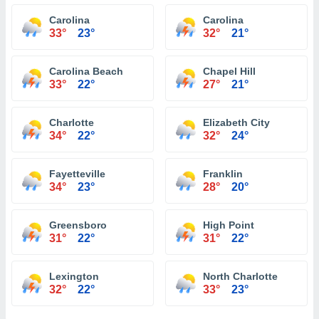
Carolina
Carolina
33°
23°
32°
21°
Carolina Beach
Chapel Hill
33°
22°
27°
21°
Charlotte
Elizabeth City
34°
22°
32°
24°
Fayetteville
Franklin
34°
23°
28°
20°
Greensboro
High Point
31°
22°
31°
22°
Lexington
North Charlotte
32°
22°
33°
23°