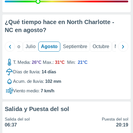
ados con el
 seleccionar
o.
calización
¿Qué tiempo hace en North Charlotte -
precisa e
NC en
agosto
?
ión mediante
, publicidad
yo
Junio
Julio
Agosto
Septiembre
Octubre
Noviemb
dos,
 publicidad
T. Media:
26°C
Max.:
31°C
Min:
21°C
,
Días de lluvia:
14
días
ón de
 desarrollo
Acum. de lluvia:
102 mm
s.
Viento medio:
7 km/h
tros 1199
ios
Salida y Puesta del sol
Salida del sol
Puesta del sol
06:37
20:19