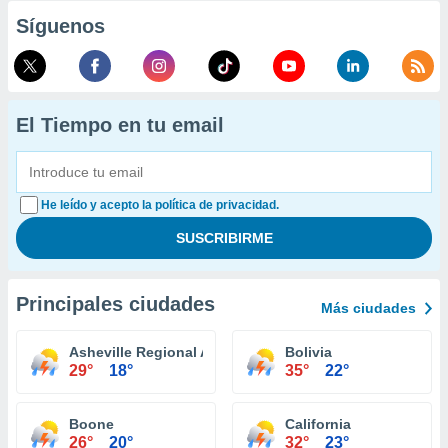
Síguenos
El Tiempo en tu email
He leído y acepto la política de privacidad.
Principales ciudades
Más ciudades
Asheville Regional Airport
Bolivia
29°
18°
35°
22°
Boone
California
26°
20°
32°
23°