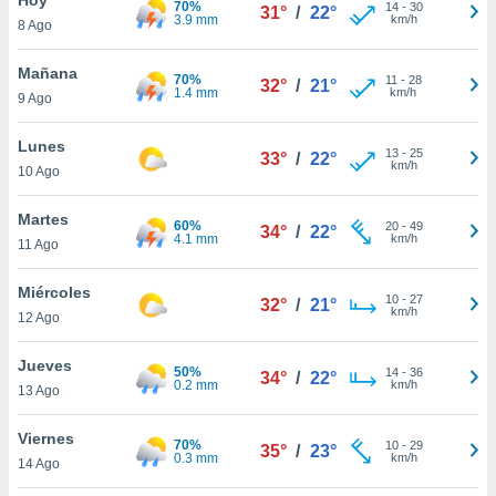
70%
ublicidad y
14
-
30
31°
/
22°
3.9 mm
km/h
8 Ago
do en
 mismo.
Mañana
70%
11
-
28
32°
/
21°
sultar más
1.4 mm
km/h
9 Ago
 en nuestra
 Cookies
y
Lunes
13
-
25
ualquier
33°
/
22°
km/h
10 Ago
ento
 botón
Martes
60%
20
-
49
34°
/
22°
ación de
4.1 mm
km/h
11 Ago
kies
 disponible
Miércoles
10
-
27
e nuestra
32°
/
21°
km/h
12 Ago
.
Jueves
IVAMENTE,
50%
14
-
36
34°
/
22°
0.2 mm
km/h
13 Ago
as
Viernes
70%
10
-
29
35°
/
23°
 a cookies
0.3 mm
km/h
14 Ago
 no aceptar