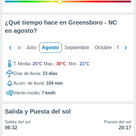
ados con el
 seleccionar
o.
calización
¿Qué tiempo hace en Greensboro - NC
precisa e
en
agosto
?
ión mediante
, publicidad
yo
Junio
Julio
Agosto
Septiembre
Octubre
Noviemb
dos,
 publicidad
T. Media:
25°C
Max.:
30°C
Min:
21°C
,
Días de lluvia:
13
días
ón de
 desarrollo
Acum. de lluvia:
104 mm
s.
Viento medio:
7 km/h
tros 1199
ios
Salida y Puesta del sol
Salida del sol
Puesta del sol
06:32
20:17