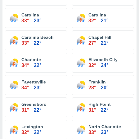
Carolina
Carolina
33°
23°
32°
21°
Carolina Beach
Chapel Hill
33°
22°
27°
21°
Charlotte
Elizabeth City
34°
22°
32°
24°
Fayetteville
Franklin
34°
23°
28°
20°
Greensboro
High Point
31°
22°
31°
22°
Lexington
North Charlotte
32°
22°
33°
23°