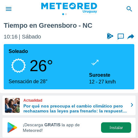
Tiempo en Greensboro - NC
privacidad
10:16
Sábado
...
o de
om.uy
com.uy) ha
Soleado
ado por
26°
es para
ue la
 que se
Suroeste
e calidad.
Sensación de 28°
12
27 km/h
eder a este
ediante las
opciones:
Actualidad
Por qué nos preocupa el cambio climático pero
ookies y
rechazamos las leyes para frenarlo: la respuesta
e forma
de la ciencia
¡Descarga
GRATIS
la app de
Instalar
d digital
Meteored!
ada, basada