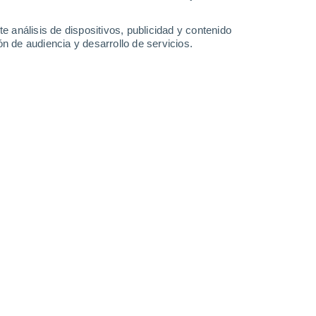
1 mm
0.6 mm
25°
/
23°
26°
/
23°
26°
/
24°
26°
/
24°
e análisis de dispositivos, publicidad y contenido
n de audiencia y desarrollo de servicios.
-
63
km/h
45
-
71
km/h
37
-
60
km/h
35
-
54
km/h
osto
uboso
Sureste
4 Medio
34
-
52 km/h
FPS:
6-10
uboso
Sureste
2 Bajo
32
-
52 km/h
FPS:
no
uboso
Sureste
0 Bajo
30
-
49 km/h
FPS:
no
Sureste
0 Bajo
30
-
48 km/h
FPS:
no