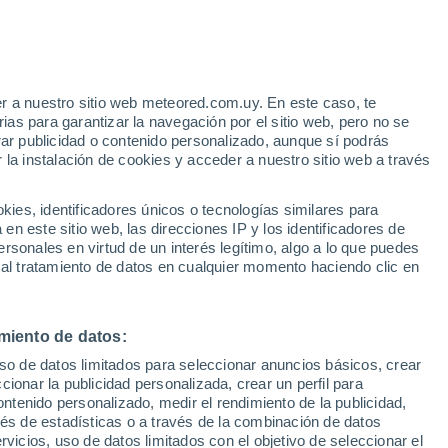
r a nuestro sitio web meteored.com.uy. En este caso, te
/h
as para garantizar la navegación por el sitio web, pero no se
rar publicidad o contenido personalizado, aunque sí podrás
 la instalación de cookies y acceder a nuestro sitio web a través
e
es, identificadores únicos o tecnologías similares para
n este sitio web, las direcciones IP y los identificadores de
rsonales en virtud de un interés legítimo, algo a lo que puedes
r de lluvia
Satélites
Modelos
 al tratamiento de datos en cualquier momento haciendo clic en
miento de datos:
Sábado
Domingo
Lunes
Martes
uso de datos limitados para seleccionar anuncios básicos, crear
8 Ago
9 Ago
10 Ago
11 Ago
ccionar la publicidad personalizada, crear un perfil para
ontenido personalizado, medir el rendimiento de la publicidad,
vés de estadísticas o a través de la combinación de datos
rvicios, uso de datos limitados con el objetivo de seleccionar el
50%
60%