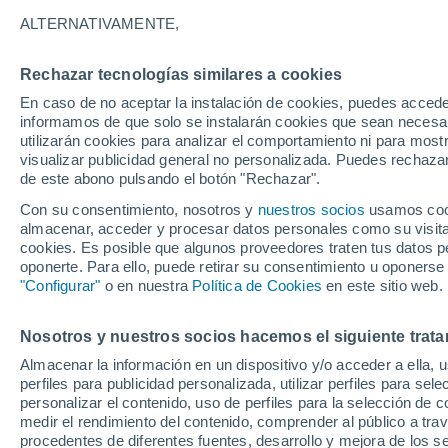
24°
ALTERNATIVAMENTE,
Rechazar tecnologías similares a cookies
Sureste
En caso de no aceptar la instalación de cookies, puedes accede
Sensación de 25°
34
-
52 km
informamos de que solo se instalarán cookies que sean necesari
utilizarán cookies para analizar el comportamiento ni para most
visualizar publicidad general no personalizada. Puedes rechazar
de este abono pulsando el botón "Rechazar".
Ciencia
Océanos que se sobrecalientan, suelos que s
Con su consentimiento, nosotros y
nuestros socios
usamos cooki
queman: dos caras de la misma alteración
almacenar, acceder y procesar datos personales como su visita e
climática
cookies. Es posible que algunos proveedores traten tus datos pe
Tiempo 1 - 7 días
Actualidad
Mapa de viento
Rada
oponerte. Para ello, puede retirar su consentimiento u oponerse
"Configurar"
o en nuestra
Política de Cookies
en este sitio web.
Nosotros y nuestros socios hacemos el siguiente trata
Mañana
Viernes
Hoy
Almacenar la información en un dispositivo y/o acceder a ella, 
6 Ago
7 Ago
5 Ago
perfiles para publicidad personalizada, utilizar perfiles para sele
personalizar el contenido, uso de perfiles para la selección de c
medir el rendimiento del contenido, comprender al público a tra
procedentes de diferentes fuentes, desarrollo y mejora de los se
50%
50%
30%