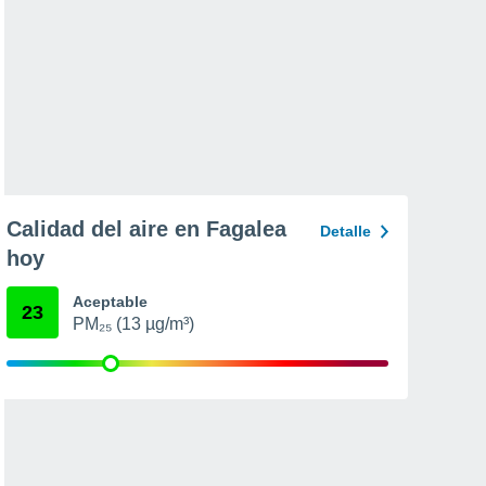
Calidad del aire en Fagalea
Detalle
hoy
Aceptable
23
PM₂₅ (13 µg/m³)