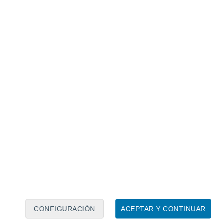
Calendario lunar
Lun
Mar
Mié
Jue
Vie
Sáb
Dom
5
6
7
8
9
10
11
12
13
14
15
16
17
18
CONFIGURACIÓN
ACEPTAR Y CONTINUAR