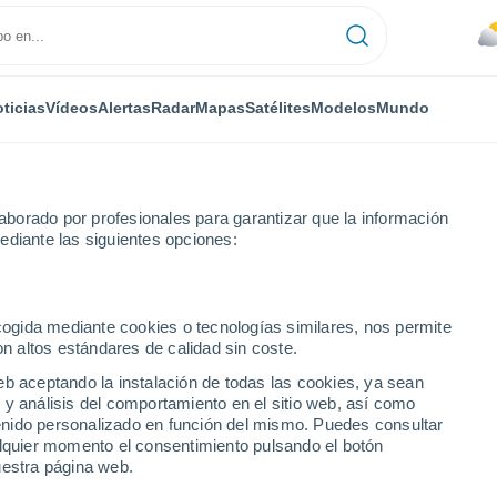
ticias
Vídeos
Alertas
Radar
Mapas
Satélites
Modelos
Mundo
borado por profesionales para garantizar que la información
ediante las siguientes opciones:
ea
ecogida mediante cookies o tecnologías similares, nos permite
on altos estándares de calidad sin coste.
S
eb aceptando la instalación de todas las cookies, ya sean
 y análisis del comportamiento en el sitio web, así como
...
ntenido personalizado en función del mismo. Puedes consultar
alquier momento el consentimiento pulsando el botón
Por hora
uestra página web.
Cielos cubiertos en las próximas
horas