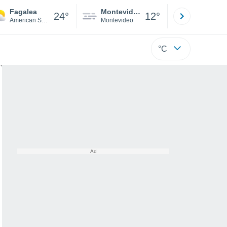
Fagalea
Montevideo
Maldonad
24°
12°
American Samoa
Montevideo
Maldonado
°C