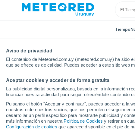
Tiempo
No
Aviso de privacidad
El contenido de Meteored.com.uy (meteored.com.uy) ha sido ela
que se ofrece es de calidad. Puedes acceder a este sitio web m
Aceptar cookies y acceder de forma gratuita
Inicio
Estados Unidos
Samoa Americana
Fagal
La publicidad digital personalizada, basada en la información r
financiar nuestra actividad para seguir ofreciéndote contenido c
Tiempo en Fagalea - A
Pulsando el botón "Aceptar y continuar", puedes acceder a la w
nuestras o de nuestros socios, que nos permiten el seguimiento
15:18
Miércoles
desarrollar un perfil específico para mostrarte publicidad y co
más información en nuestra
Política de Cookies
y retirar en cu
Configuración de cookies
que aparece disponible en el pie de n
Parcialmente nuboso