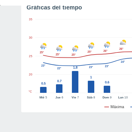
Gráficas del tiempo
35
30
26°
26°
25°
25°
25°
25°
25
24°
23°
23°
1.8
23°
22°
20
1
0.7
0.6
0.5
°C
Mié
5
Jue
6
Vie
7
Sáb
8
Dom
9
Lun
10
Máxima