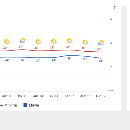
6
4
27°
26°
26°
26°
26°
26°
26°
25°
25°
24°
24°
24°
24°
24°
2
mm
Mar
11
Mié
12
Jue
13
Vie
14
Sáb
15
Dom
16
Lun
17
Mínima
Lluvia