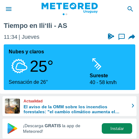
Tiempo en Ili‘Ili - AS
privacidad
11:34
Jueves
...
o de
om.uy
com.uy) ha
Nubes y claros
ado por
25°
es para
ue la
 que se
Sureste
e calidad.
Sensación de 26°
40
58 km/h
eder a este
ediante las
opciones:
Actualidad
El aviso de la OMM sobre los incendios
ookies y
forestales: "el cambio climático aumenta el
e forma
riesgo, pero no es el único culpable
¡Descarga
GRATIS
la app de
Instalar
d digital
Meteored!
ada, basada