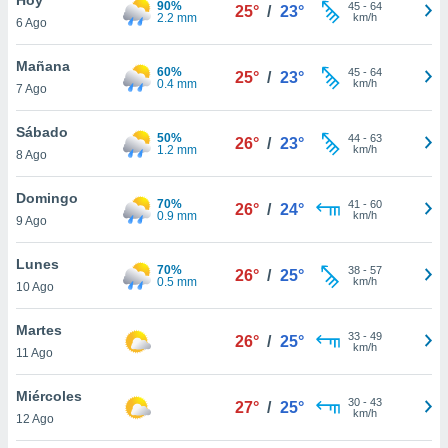
90%
ublicidad y
45
-
64
25°
/
23°
2.2 mm
km/h
6 Ago
do en
 mismo.
Mañana
60%
45
-
64
25°
/
23°
sultar más
0.4 mm
km/h
7 Ago
 en nuestra
 Cookies
y
Sábado
50%
44
-
63
ualquier
26°
/
23°
1.2 mm
km/h
8 Ago
ento
 botón
Domingo
70%
41
-
60
26°
/
24°
ación de
0.9 mm
km/h
9 Ago
kies
 disponible
Lunes
70%
38
-
57
e nuestra
26°
/
25°
0.5 mm
km/h
10 Ago
.
Martes
IVAMENTE,
33
-
49
26°
/
25°
km/h
11 Ago
as
Miércoles
30
-
43
27°
/
25°
 a cookies
km/h
12 Ago
 no aceptar