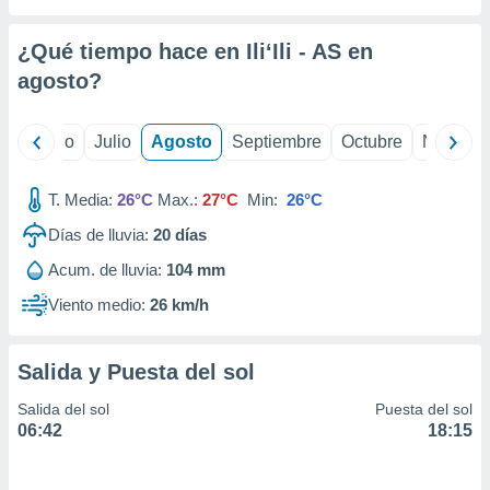
ados con el
 seleccionar
o.
¿Qué tiempo hace en Ili‘Ili - AS en
calización
agosto
?
precisa e
ión mediante
yo
Junio
Julio
Agosto
Septiembre
Octubre
Noviemb
, publicidad
T. Media:
26°C
Max.:
27°C
Min:
26°C
dos,
 publicidad
Días de lluvia:
20
días
,
ón de
Acum. de lluvia:
104 mm
 desarrollo
Viento medio:
26 km/h
s.
tros 1199
ios
Salida y Puesta del sol
Salida del sol
Puesta del sol
06:42
18:15