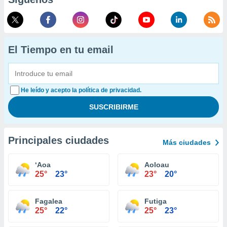
El Tiempo en tu email
He leído y acepto la política de privacidad.
Principales ciudades
Más ciudades
‘Aoa
Aoloau
25°
23°
23°
20°
Fagalea
Futiga
25°
22°
25°
23°