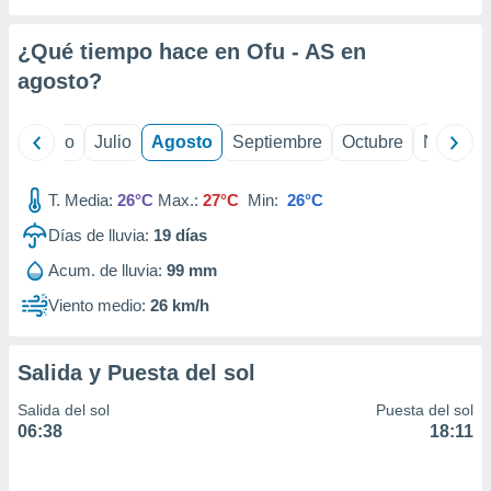
ados con el
 seleccionar
o.
¿Qué tiempo hace en Ofu - AS en
calización
agosto
?
precisa e
ión mediante
yo
Junio
Julio
Agosto
Septiembre
Octubre
Noviemb
, publicidad
T. Media:
26°C
Max.:
27°C
Min:
26°C
dos,
 publicidad
Días de lluvia:
19
días
,
ón de
Acum. de lluvia:
99 mm
 desarrollo
Viento medio:
26 km/h
s.
tros 1199
ios
Salida y Puesta del sol
Salida del sol
Puesta del sol
06:38
18:11