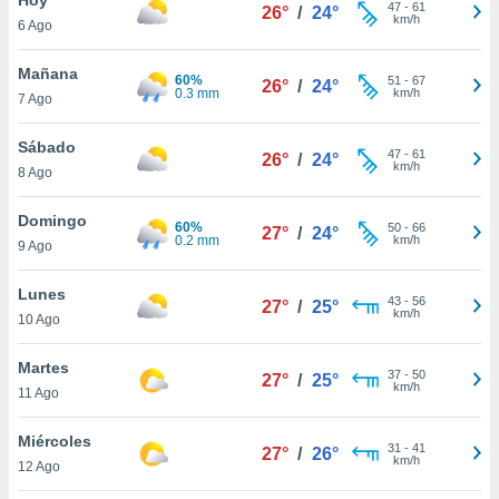
ublicidad y
47
-
61
26°
/
24°
km/h
6 Ago
do en
 mismo.
Mañana
60%
51
-
67
26°
/
24°
sultar más
0.3 mm
km/h
7 Ago
 en nuestra
 Cookies
y
Sábado
47
-
61
ualquier
26°
/
24°
km/h
8 Ago
ento
 botón
Domingo
60%
50
-
66
27°
/
24°
ación de
0.2 mm
km/h
9 Ago
kies
 disponible
Lunes
43
-
56
e nuestra
27°
/
25°
km/h
10 Ago
.
Martes
IVAMENTE,
37
-
50
27°
/
25°
km/h
11 Ago
as
Miércoles
31
-
41
27°
/
26°
 a cookies
km/h
12 Ago
 no aceptar