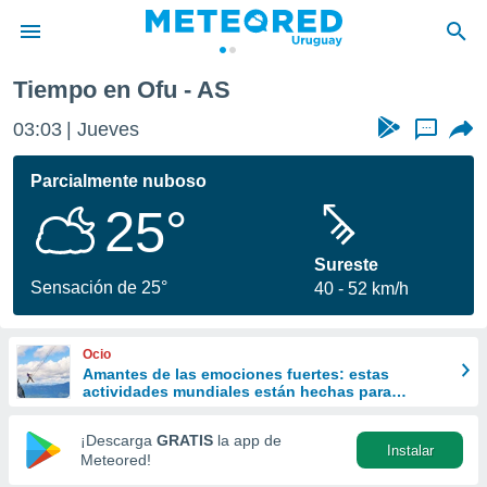
Tiempo en Ofu - AS
privacidad
03:03
Jueves
...
o de
om.uy
com.uy) ha
Parcialmente nuboso
ado por
25°
es para
ue la
 que se
Sureste
e calidad.
Sensación de 25°
40
52 km/h
eder a este
ediante las
opciones:
Ocio
Amantes de las emociones fuertes: estas
ookies y
actividades mundiales están hechas para
e forma
ustedes
¡Descarga
GRATIS
la app de
Instalar
d digital
Meteored!
ada, basada