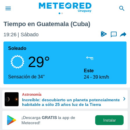
Tiempo en Guatemala (Cuba)
privacidad
19:26
Sábado
...
o de
om.uy
com.uy) ha
Soleado
ado por
29°
es para
ue la
 que se
Este
e calidad.
Sensación de 34°
24
39 km/h
eder a este
ediante las
opciones:
Astronomía
Increíble: descubierto un planeta potencialmente
ookies y
habitable a sólo 25 años luz de la Tierra
e forma
¡Descarga
GRATIS
la app de
Instalar
d digital
Meteored!
ada, basada