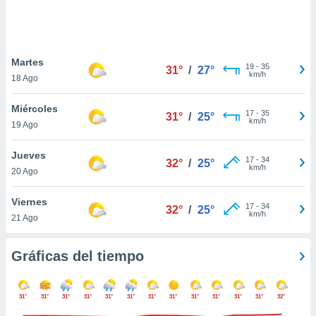
ste abono
 botón
.
Martes
19
-
35
31°
/
27°
nto,
km/h
18 Ago
cios
Miércoles
kies,
17
-
35
31°
/
25°
km/h
19 Ago
ores únicos
as similares
nar,
Jueves
17
-
34
32°
/
25°
rocesar
km/h
20 Ago
onales como
 este sitio
Viernes
recciones IP
17
-
34
32°
/
25°
km/h
21 Ago
ficadores de
 posible
s
Gráficas del tiempo
 traten tus
nales en
 interés
31°
31°
31°
31°
31°
31°
31°
31°
31°
31°
31°
31°
32°
go a lo que
nerte. Para