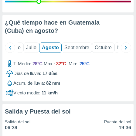
ados con el
 seleccionar
o.
calización
¿Qué tiempo hace en Guatemala
precisa e
(Cuba) en
agosto
?
ión mediante
, publicidad
yo
Junio
Julio
Agosto
Septiembre
Octubre
Noviemb
dos,
 publicidad
T. Media:
28°C
Max.:
32°C
Min:
25°C
,
Días de lluvia:
17
días
ón de
 desarrollo
Acum. de lluvia:
82 mm
s.
Viento medio:
11 km/h
tros 1199
ios
Salida y Puesta del sol
Salida del sol
Puesta del sol
06:39
19:36