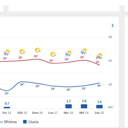
30
36°
35°
35°
35°
34°
34°
20
33°
10
26°
26°
25°
24°
24°
24°
22°
1.8
1.7
1.5
0.7
mm
Vie
14
Sáb
15
Dom
16
Lun
17
Mar
18
Mié
19
Jue
20
Mínima
Lluvia