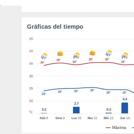
Tiempo para el amanecer
2h 53m
Gráficas del tiempo
45
40
35°
35°
35°
34°
34°
34°
35
30
25
25°
25°
25°
25°
25°
24°
4.4
20
2.7
0.2
0.3
°C
Sáb
8
Dom
9
Lun
10
Mar
11
Mié
12
Jue
13
Máxima