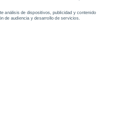
-
46
km/h
22
-
48
km/h
19
-
48
km/h
22
-
54
km/h
e análisis de dispositivos, publicidad y contenido
n de audiencia y desarrollo de servicios.
Este
0 Bajo
6
-
13 km/h
FPS:
no
Este
0 Bajo
7
-
12 km/h
FPS:
no
Este
0 Bajo
7
-
12 km/h
FPS:
no
Este
0 Bajo
7
-
12 km/h
FPS:
no
Este
1 Bajo
12
-
23 km/h
FPS:
no