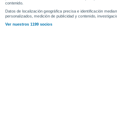
contenido.
24
-
47
km/h
26
-
53
km/h
22
21
-
45
km/h
Datos de localización geográfica precisa e identificación mediant
personalizados, medición de publicidad y contenido, investigació
Tiempo en Holguín hoy
, 8 de agosto
Ver nuestros 1199 socios
Cielo despejado
25°
03:00
Sensación T.
25°
Cielo despejado
25°
04:00
Sensación T.
25°
Cielo despejado
24°
05:00
Sensación T.
24°
Cielo despejado
24°
06:00
Sensación T.
24°
Nubes y claros
27°
08:00
Sensación T.
30°