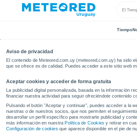
Tiempo
No
Aviso de privacidad
El contenido de Meteored.com.uy (meteored.com.uy) ha sido ela
que se ofrece es de calidad. Puedes acceder a este sitio web m
Aceptar cookies y acceder de forma gratuita
Inicio
Cuba
Provincia de Holguín
Holguín
La publicidad digital personalizada, basada en la información r
financiar nuestra actividad para seguir ofreciéndote contenido c
Tiempo en Holguín
Pulsando el botón "Aceptar y continuar", puedes acceder a la w
nuestras o de nuestros socios, que nos permiten el seguimiento
03:25
Sábado
desarrollar un perfil específico para mostrarte publicidad y co
más información en nuestra
Política de Cookies
y retirar en cu
Configuración de cookies
que aparece disponible en el pie de n
Cielo despejado