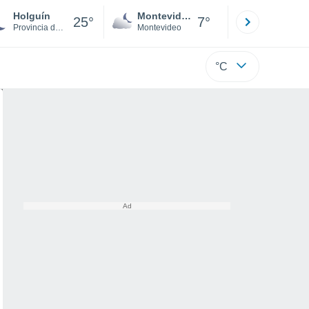
Holguín
Montevideo
Maldonad
25°
7°
Provincia de Holguín
Montevideo
Maldonado
°C