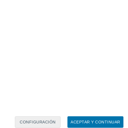
Calendario lunar
Lun
Mar
Mié
Jue
Vie
Sáb
Dom
8
9
10
11
12
13
14
15
16
17
18
19
20
21
CONFIGURACIÓN
ACEPTAR Y CONTINUAR