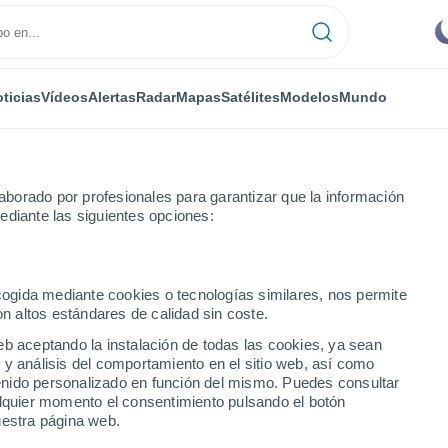
ticias
Vídeos
Alertas
Radar
Mapas
Satélites
Modelos
Mundo
borado por profesionales para garantizar que la información
ediante las siguientes opciones:
ecogida mediante cookies o tecnologías similares, nos permite
on altos estándares de calidad sin coste.
eb aceptando la instalación de todas las cookies, ya sean
 y análisis del comportamiento en el sitio web, así como
...
ntenido personalizado en función del mismo. Puedes consultar
alquier momento el consentimiento pulsando el botón
Por hora
uestra página web.
Intervalos nubosos en las
próximas horas