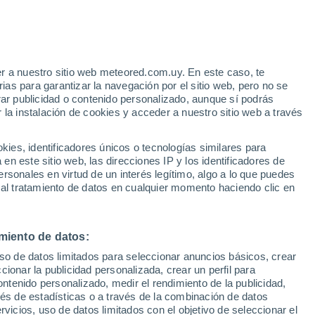
e
r a nuestro sitio web meteored.com.uy. En este caso, te
:
22%
as para garantizar la navegación por el sitio web, pero no se
rar publicidad o contenido personalizado, aunque sí podrás
 la instalación de cookies y acceder a nuestro sitio web a través
Radar de lluvia
Satélites
Modelos
es, identificadores únicos o tecnologías similares para
n este sitio web, las direcciones IP y los identificadores de
rsonales en virtud de un interés legítimo, algo a lo que puedes
 al tratamiento de datos en cualquier momento haciendo clic en
Martes
Miércoles
Jueves
Viernes
11 Ago
12 Ago
13 Ago
14 Ago
miento de datos:
uso de datos limitados para seleccionar anuncios básicos, crear
50%
90%
40%
ccionar la publicidad personalizada, crear un perfil para
0.3 mm
4.4 mm
0.7 mm
ontenido personalizado, medir el rendimiento de la publicidad,
35°
/
25°
35°
/
25°
34°
/
25°
35°
/
22°
vés de estadísticas o a través de la combinación de datos
rvicios, uso de datos limitados con el objetivo de seleccionar el