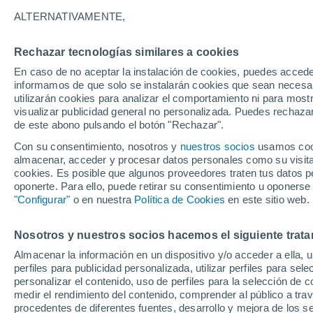
25°
ALTERNATIVAMENTE,
Rechazar tecnologías similares a cookies
Menguant
En caso de no aceptar la instalación de cookies, puedes accede
Iluminada
Sensación de 25°
informamos de que solo se instalarán cookies que sean necesari
utilizarán cookies para analizar el comportamiento ni para most
visualizar publicidad general no personalizada. Puedes rechazar
de este abono pulsando el botón "Rechazar".
Tiempo 1 - 7 días
Actualidad
Mapa de temperatura
Con su consentimiento, nosotros y
nuestros socios
usamos cooki
almacenar, acceder y procesar datos personales como su visita e
cookies. Es posible que algunos proveedores traten tus datos pe
oponerte. Para ello, puede retirar su consentimiento u oponerse
Mañana
Lunes
Hoy
"Configurar"
o en nuestra
Política de Cookies
en este sitio web.
9 Ago
10 Ago
8 Ago
Nosotros y nuestros socios hacemos el siguiente trata
Almacenar la información en un dispositivo y/o acceder a ella, 
80%
50%
perfiles para publicidad personalizada, utilizar perfiles para sele
2.7 mm
0.2 mm
personalizar el contenido, uso de perfiles para la selección de c
35°
/
25°
34°
/
25°
34°
/
24°
medir el rendimiento del contenido, comprender al público a tra
procedentes de diferentes fuentes, desarrollo y mejora de los se