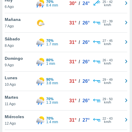
70%
ublicidad y
25
-
42
30°
/
24°
8.4 mm
km/h
6 Ago
do en
 mismo.
Mañana
22
-
39
31°
/
26°
sultar más
km/h
7 Ago
 en nuestra
 Cookies
y
Sábado
70%
27
-
45
ualquier
31°
/
26°
1.7 mm
km/h
8 Ago
ento
 botón
Domingo
80%
26
-
43
31°
/
26°
ación de
1 mm
km/h
9 Ago
kies
 disponible
Lunes
90%
29
-
49
e nuestra
31°
/
26°
3.8 mm
km/h
10 Ago
.
Martes
IVAMENTE,
70%
29
-
50
31°
/
26°
1.3 mm
km/h
11 Ago
as
Miércoles
70%
22
-
43
31°
/
27°
 a cookies
1.4 mm
km/h
12 Ago
 no aceptar