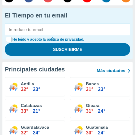
El Tiempo en tu email
He leído y acepto la política de privacidad.
Principales ciudades
Más ciudades
Antilla
Banes
32°
23°
31°
23°
Calabazas
Gibara
33°
21°
31°
24°
Guardalavaca
Guatemala
32°
24°
30°
24°