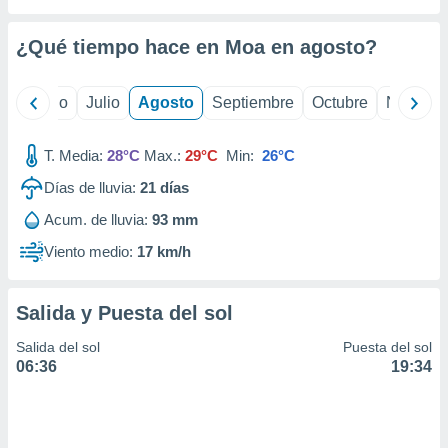
ados con el
 seleccionar
o.
¿Qué tiempo hace en Moa en
agosto
?
calización
precisa e
yo
Junio
Julio
Agosto
Septiembre
Octubre
Noviemb
ión mediante
, publicidad
T. Media:
28°C
Max.:
29°C
Min:
26°C
dos,
Días de lluvia:
21
días
 publicidad
Acum. de lluvia:
93 mm
,
ón de
Viento medio:
17 km/h
 desarrollo
s.
Salida y Puesta del sol
tros 1199
ios
Salida del sol
Puesta del sol
06:36
19:34