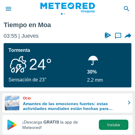
Tiempo en Moa
privacidad
03:55
Jueves
...
o de
om.uy
com.uy) ha
Tormenta
ado por
24°
es para
ue la
 que se
30%
e calidad.
Sensación de 23°
2.2 mm
eder a este
ediante las
opciones:
Ocio
Amantes de las emociones fuertes: estas
ookies y
actividades mundiales están hechas para
e forma
ustedes
¡Descarga
GRATIS
la app de
Instalar
d digital
Meteored!
ada, basada