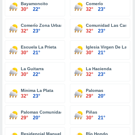
Bayamoncito
Comerío
30°
22°
32°
23°
Comerío Zona Urbana
Comunidad Las Casitas
32°
23°
32°
23°
Escuela La Prieta
Iglesia Virgen De La Pr
30°
21°
30°
21°
La Guitarra
La Hacienda
30°
22°
32°
23°
Minima La Plata
Palomas
32°
23°
29°
20°
Palomas Comunidad
Piñas
29°
20°
30°
21°
Residencial Manuel Martorell
Río Hondo