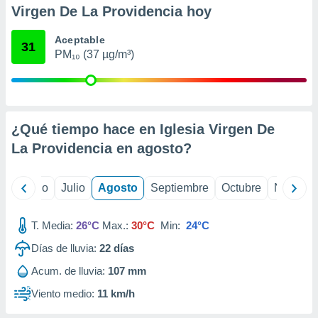
ados con el
Virgen De La Providencia hoy
 seleccionar
o.
Aceptable
31
calización
PM₁₀ (37 µg/m³)
precisa e
ión mediante
, publicidad
¿Qué tiempo hace en Iglesia Virgen De
dos,
 publicidad
La Providencia en
agosto
?
,
ón de
 desarrollo
yo
Junio
Julio
Agosto
Septiembre
Octubre
Noviemb
s.
tros 1199
T. Media:
26°C
Max.:
30°C
Min:
24°C
ios
Días de lluvia:
22
días
Acum. de lluvia:
107 mm
Viento medio:
11 km/h