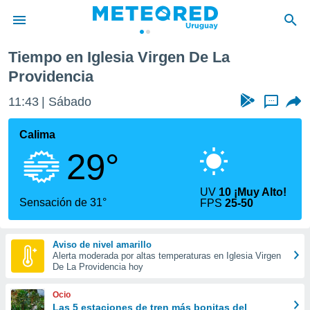
 La Providencia
Tiempo en Iglesia Virgen De La
privacidad
Providencia
o de
om.uy
11:43
Sábado
...
com.uy) ha
ado por
Calima
es para
ue la
29°
 que se
e calidad.
eder a este
UV
10 ¡Muy Alto!
Sensación de 31°
ediante las
FPS
25-50
opciones:
ookies y
Aviso de nivel amarillo
e forma
Alerta moderada por altas temperaturas en Iglesia Virgen
De La Providencia hoy
d digital
Ocio
ada, basada
Las 5 estaciones de tren más bonitas del