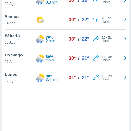
30°
/
22°
ón de
0.3 mm
km/h
13 Ago
uedes
uestro sitio
Viernes
ed.com.uy.
20
-
51
30°
/
22°
km/h
14 Ago
o, te
 de que
talarán
Sábado
70%
20
-
51
30°
/
22°
e sean
2 mm
km/h
15 Ago
para
a
Domingo
80%
14
-
39
por el sitio
30°
/
21°
4 mm
km/h
16 Ago
o se
cookies para
Lunes
80%
10
-
29
31°
/
21°
nto ni para
3.4 mm
km/h
17 Ago
licidad o
ado, aunque
sualizar
general no
ada. Puedes
 instalación
y acceder a
io web a