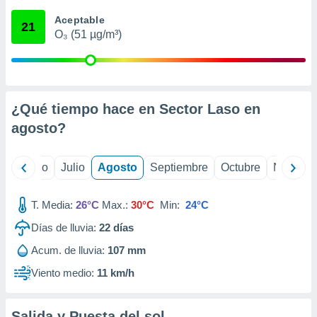
ados con el
 seleccionar
Aceptable
21
o.
O₃ (51 µg/m³)
calización
precisa e
ión mediante
, publicidad
¿Qué tiempo hace en Sector Laso en
agosto
?
dos,
 publicidad
,
yo
Junio
Julio
Agosto
Septiembre
Octubre
Noviemb
ón de
 desarrollo
s.
T. Media:
26°C
Max.:
30°C
Min:
24°C
tros 1199
Días de lluvia:
22
días
ios
Acum. de lluvia:
107 mm
Viento medio:
11 km/h
Salida y Puesta del sol