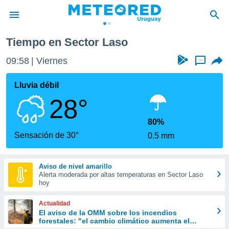
Tiempo en Sector Laso
privacidad
09:58
Viernes
...
o de
om.uy
com.uy) ha
Lluvia débil
ado por
28°
es para
ue la
 que se
80%
e calidad.
Sensación de 30°
0.5 mm
eder a este
ediante las
opciones:
Aviso de nivel amarillo
Alerta moderada por altas temperaturas en Sector Laso
ookies y
hoy
e forma
Actualidad
d digital
El aviso de la OMM sobre los incendios
forestales: "el cambio climático aumenta el
ada, basada