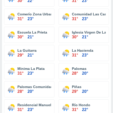
30°
22°
31°
23°
Comerío Zona Urbana
Comunidad Las Casitas
31°
23°
31°
23°
Escuela La Prieta
Iglesia Virgen De La Pr
30°
21°
30°
21°
La Guitarra
La Hacienda
29°
21°
31°
23°
Minima La Plata
Palomas
31°
23°
28°
20°
Palomas Comunidad
Piñas
28°
20°
29°
20°
Residencial Manuel Martorell
Río Hondo
31°
23°
31°
22°