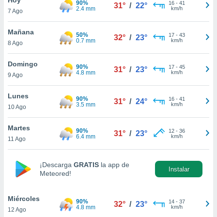
90%
ublicidad y
16
-
41
31°
/
22°
2.4 mm
km/h
7 Ago
do en
 mismo.
Mañana
50%
17
-
43
32°
/
23°
sultar más
0.7 mm
km/h
8 Ago
 en nuestra
 Cookies
y
Domingo
90%
17
-
45
ualquier
31°
/
23°
4.8 mm
km/h
9 Ago
ento
 botón
Lunes
90%
16
-
41
31°
/
24°
ación de
3.5 mm
km/h
10 Ago
kies
 disponible
Martes
90%
12
-
36
e nuestra
31°
/
23°
6.4 mm
km/h
11 Ago
.
IVAMENTE,
¡Descarga
GRATIS
la app de
Instalar
Meteored!
as
 a cookies
Miércoles
90%
14
-
37
32°
/
23°
4.8 mm
km/h
12 Ago
 no aceptar