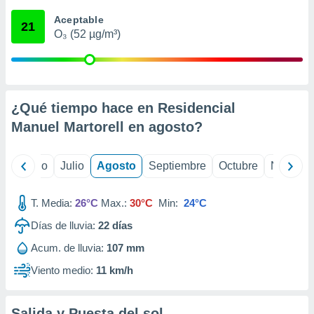
ados con el
 seleccionar
Aceptable
21
o.
O₃ (52 µg/m³)
calización
precisa e
ión mediante
, publicidad
¿Qué tiempo hace en Residencial
Manuel Martorell en
agosto
?
dos,
 publicidad
,
yo
Junio
Julio
Agosto
Septiembre
Octubre
Noviemb
ón de
 desarrollo
s.
T. Media:
26°C
Max.:
30°C
Min:
24°C
tros 1199
Días de lluvia:
22
días
ios
Acum. de lluvia:
107 mm
Viento medio:
11 km/h
Salida y Puesta del sol