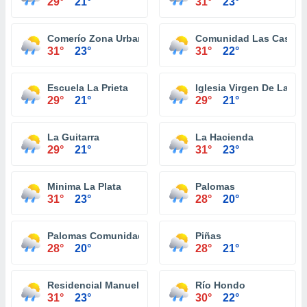
29°
21°
31°
23°
Comerío Zona Urbana
Comunidad Las Casitas
31°
23°
31°
22°
Escuela La Prieta
Iglesia Virgen De La Pr
29°
21°
29°
21°
La Guitarra
La Hacienda
29°
21°
31°
23°
Minima La Plata
Palomas
31°
23°
28°
20°
Palomas Comunidad
Piñas
28°
20°
28°
21°
Residencial Manuel Martorell
Río Hondo
31°
23°
30°
22°