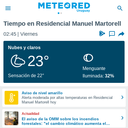
l Martorell
Tiempo en Residencial Manuel Martorell
privacidad
02:45
Viernes
...
o de
om.uy
com.uy) ha
Nubes y claros
ado por
23°
es para
ue la
 que se
Menguante
e calidad.
Sensación de 22°
Iluminada:
32%
eder a este
ediante las
opciones:
Aviso de nivel amarillo
Alerta moderada por altas temperaturas en Residencial
ookies y
Manuel Martorell hoy
e forma
Actualidad
d digital
El aviso de la OMM sobre los incendios
forestales: "el cambio climático aumenta el
ada, basada