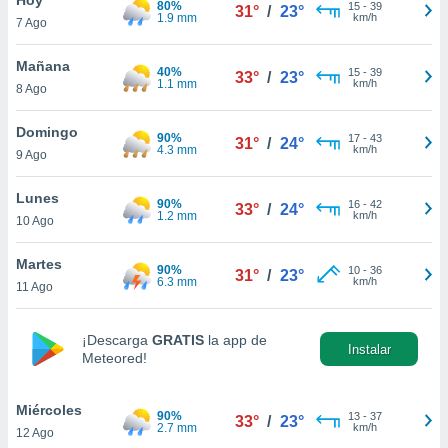
80%
ublicidad y
15
-
39
31°
/
23°
1.9 mm
km/h
7 Ago
do en
 mismo.
Mañana
40%
15
-
39
33°
/
23°
sultar más
1.1 mm
km/h
8 Ago
 en nuestra
 Cookies
y
Domingo
90%
17
-
43
ualquier
31°
/
24°
4.3 mm
km/h
9 Ago
ento
 botón
Lunes
90%
16
-
42
33°
/
24°
ación de
1.2 mm
km/h
10 Ago
kies
 disponible
Martes
90%
10
-
36
e nuestra
31°
/
23°
6.3 mm
km/h
11 Ago
.
IVAMENTE,
¡Descarga
GRATIS
la app de
Instalar
Meteored!
as
 a cookies
Miércoles
90%
13
-
37
33°
/
23°
2.7 mm
km/h
12 Ago
 no aceptar