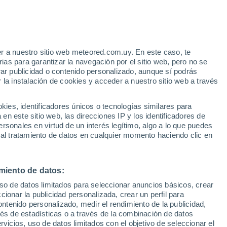
Aviso de nivel naranja
Alerta importante por altas
temperaturas en Iglesias hoy
r a nuestro sitio web meteored.com.uy. En este caso, te
/h
as para garantizar la navegación por el sitio web, pero no se
rar publicidad o contenido personalizado, aunque sí podrás
 la instalación de cookies y acceder a nuestro sitio web a través
 el
es, identificadores únicos o tecnologías similares para
a
n este sitio web, las direcciones IP y los identificadores de
rsonales en virtud de un interés legítimo, algo a lo que puedes
Radar de lluvia
Satélites
Modelos
 al tratamiento de datos en cualquier momento haciendo clic en
miento de datos:
Martes
Miércoles
Jueves
Viernes
uso de datos limitados para seleccionar anuncios básicos, crear
11 Ago
12 Ago
13 Ago
14 Ago
ccionar la publicidad personalizada, crear un perfil para
ontenido personalizado, medir el rendimiento de la publicidad,
vés de estadísticas o a través de la combinación de datos
rvicios, uso de datos limitados con el objetivo de seleccionar el
70%