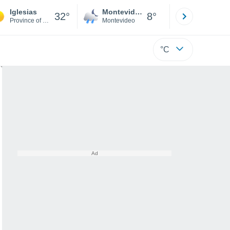
Iglesias
Montevideo
Maldonad
32°
8°
Province of South Sardinia
Montevideo
Maldonado
°C