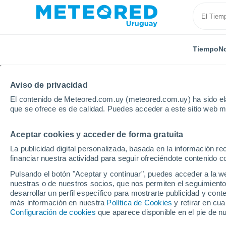
Tiempo
No
Aviso de privacidad
El contenido de Meteored.com.uy (meteored.com.uy) ha sido ela
que se ofrece es de calidad. Puedes acceder a este sitio web m
Aceptar cookies y acceder de forma gratuita
Inicio
Italia
Cerdeña del Sur
Iglesias
La publicidad digital personalizada, basada en la información r
financiar nuestra actividad para seguir ofreciéndote contenido c
Tiempo en Iglesias
Pulsando el botón "Aceptar y continuar", puedes acceder a la w
nuestras o de nuestros socios, que nos permiten el seguimiento
11:57
Sábado
desarrollar un perfil específico para mostrarte publicidad y co
más información en nuestra
Política de Cookies
y retirar en cu
Configuración de cookies
que aparece disponible en el pie de n
Soleado