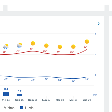
6
37°
37°
36°
35°
35°
35°
35°
4
2
25°
24°
24°
24°
24°
24°
23°
0.4
0.2
mm
Vie
14
Sáb
15
Dom
16
Lun
17
Mar
18
Mié
19
Jue
20
Mínima
Lluvia