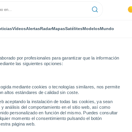
ticias
Vídeos
Alertas
Radar
Mapas
Satélites
Modelos
Mundo
borado por profesionales para garantizar que la información
ediante las siguientes opciones:
ecogida mediante cookies o tecnologías similares, nos permite
on altos estándares de calidad sin coste.
eb aceptando la instalación de todas las cookies, ya sean
 y análisis del comportamiento en el sitio web, así como
...
ntenido personalizado en función del mismo. Puedes consultar
alquier momento el consentimiento pulsando el botón
Por hora
uestra página web.
Calor Húmedo Sofocante en las
próximas horas