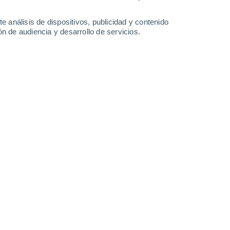
0.4 mm
36°
/
24°
37°
/
26°
36°
/
25°
35°
/
25°
e análisis de dispositivos, publicidad y contenido
n de audiencia y desarrollo de servicios.
-
34
km/h
8
-
30
km/h
7
-
32
km/h
10
-
34
km/h
Noroeste
7 Alto
13
-
33 km/h
FPS:
15-25
Noroeste
8 ¡Muy Alto!
14
-
37 km/h
FPS:
25-50
Noroeste
8 ¡Muy Alto!
15
-
39 km/h
FPS:
25-50
Noroeste
7 Alto
16
-
40 km/h
FPS:
15-25