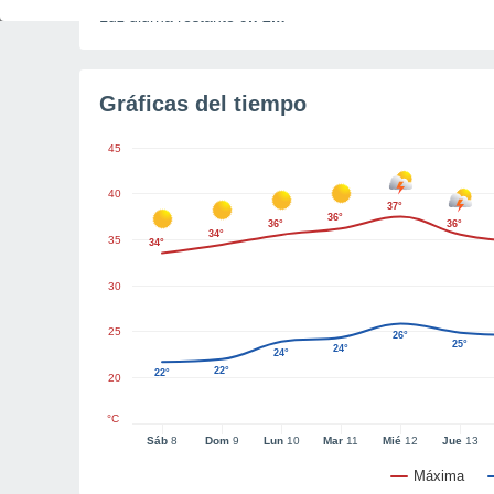
Luz diurna restante
9h 2m
Gráficas del tiempo
45
40
37°
36°
36°
36°
34°
35
34°
30
25
26°
25°
24°
24°
22°
22°
20
°C
Sáb
8
Dom
9
Lun
10
Mar
11
Mié
12
Jue
13
Máxima