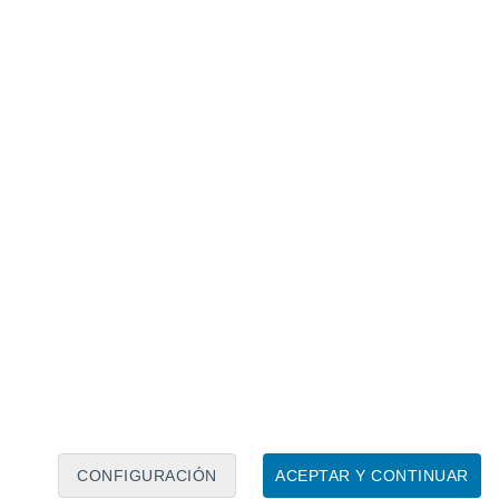
Calendario lunar
Lun
Mar
Mié
Jue
Vie
Sáb
Dom
8
9
10
11
12
13
14
15
16
17
18
19
20
21
CONFIGURACIÓN
ACEPTAR Y CONTINUAR