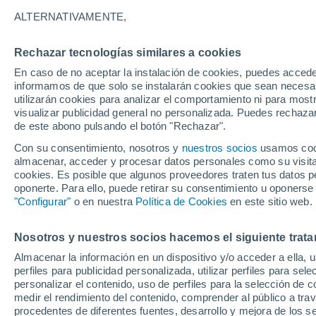
32°
ALTERNATIVAMENTE,
Rechazar tecnologías similares a cookies
Noroeste
En caso de no aceptar la instalación de cookies, puedes accede
Sensación de 33°
13
-
33 km
informamos de que solo se instalarán cookies que sean necesari
utilizarán cookies para analizar el comportamiento ni para most
visualizar publicidad general no personalizada. Puedes rechazar
de este abono pulsando el botón "Rechazar".
Astronomía
Los seis miradores imprescindibles para vivir
Con su consentimiento, nosotros y
nuestros socios
usamos cooki
eclipse solar total del 12 de agosto en Españ
almacenar, acceder y procesar datos personales como su visita e
cookies. Es posible que algunos proveedores traten tus datos pe
Tiempo 1 - 7 días
Actualidad
Mapa de temperatura
oponerte. Para ello, puede retirar su consentimiento u oponerse
"Configurar"
o en nuestra
Política de Cookies
en este sitio web.
Nosotros y nuestros socios hacemos el siguiente trata
Mañana
Lunes
Hoy
Almacenar la información en un dispositivo y/o acceder a ella, 
9 Ago
10 Ago
8 Ago
perfiles para publicidad personalizada, utilizar perfiles para sele
personalizar el contenido, uso de perfiles para la selección de c
medir el rendimiento del contenido, comprender al público a tra
procedentes de diferentes fuentes, desarrollo y mejora de los se