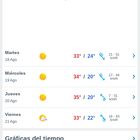
ste abono
 botón
.
nto,
cios
kies,
Martes
21
-
51
ores únicos
33°
/
24°
km/h
18 Ago
as similares
nar,
Miércoles
rocesar
17
-
44
34°
/
20°
km/h
onales como
19 Ago
 este sitio
recciones IP
Jueves
7
-
31
35°
/
20°
ficadores de
km/h
20 Ago
 posible
s
Viernes
 traten tus
16
-
43
33°
/
22°
km/h
nales en
21 Ago
 interés
go a lo que
Gráficas del tiempo
nerte. Para