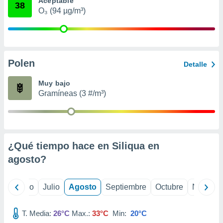
Aceptable
ados con el
38
 seleccionar
O₃ (94 µg/m³)
o.
calización
precisa e
ión mediante
Polen
Detalle
, publicidad
Muy bajo
dos,
Gramíneas (3 #/m³)
 publicidad
,
ón de
 desarrollo
s.
¿Qué tiempo hace en Siliqua en
tros 1199
agosto
?
ios
yo
Junio
Julio
Agosto
Septiembre
Octubre
Noviemb
T. Media:
26°C
Max.:
33°C
Min:
20°C