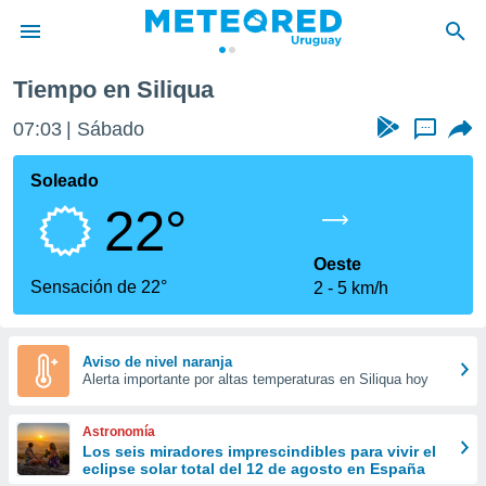
Tiempo en Siliqua
privacidad
07:03
Sábado
...
o de
om.uy
com.uy) ha
Soleado
ado por
22°
es para
ue la
 que se
Oeste
e calidad.
Sensación de 22°
2
5 km/h
eder a este
ediante las
opciones:
Aviso de nivel naranja
Alerta importante por altas temperaturas en Siliqua hoy
ookies y
e forma
Astronomía
d digital
Los seis miradores imprescindibles para vivir el
eclipse solar total del 12 de agosto en España
ada, basada