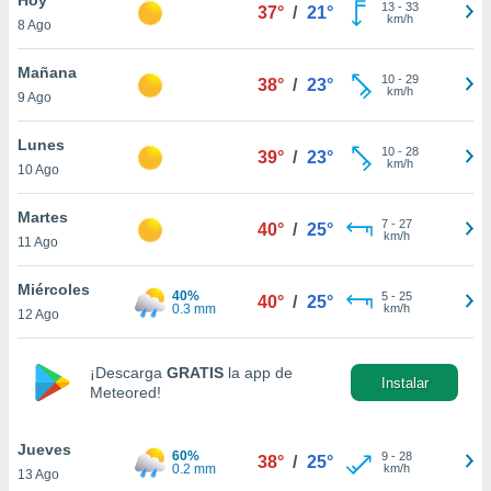
ublicidad y
13
-
33
37°
/
21°
km/h
8 Ago
do en
 mismo.
Mañana
10
-
29
38°
/
23°
sultar más
km/h
9 Ago
 en nuestra
 Cookies
y
Lunes
10
-
28
ualquier
39°
/
23°
km/h
10 Ago
ento
 botón
Martes
7
-
27
40°
/
25°
ación de
km/h
11 Ago
kies
 disponible
Miércoles
40%
5
-
25
e nuestra
40°
/
25°
0.3 mm
km/h
12 Ago
.
IVAMENTE,
¡Descarga
GRATIS
la app de
Instalar
Meteored!
as
 a cookies
Jueves
60%
9
-
28
38°
/
25°
0.2 mm
km/h
13 Ago
 no aceptar