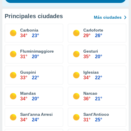
Principales ciudades
Más ciudades
Carbonia
Carloforte
34°
23°
29°
26°
Fluminimaggiore
Gesturi
31°
20°
35°
20°
Guspini
Iglesias
33°
22°
34°
22°
Mandas
Narcao
34°
20°
36°
21°
Sant'anna Arresi
Sant'Antioco
34°
24°
31°
25°