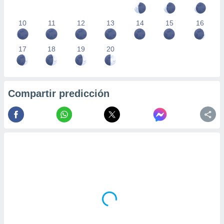
10
11
12
13
14
15
16
17
18
19
20
Compartir predicción