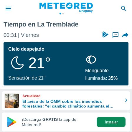
Tremblade
Tiempo en La Tremblade
privacidad
00:31
Viernes
...
o de
om.uy
com.uy) ha
Cielo despejado
ado por
21°
es para
ue la
 que se
Menguante
e calidad.
Sensación de 21°
Iluminada:
35%
eder a este
ediante las
opciones:
Actualidad
El aviso de la OMM sobre los incendios
ookies y
forestales: "el cambio climático aumenta el
e forma
riesgo, pero no es el único culpable
¡Descarga
GRATIS
la app de
Instalar
d digital
Meteored!
ada, basada