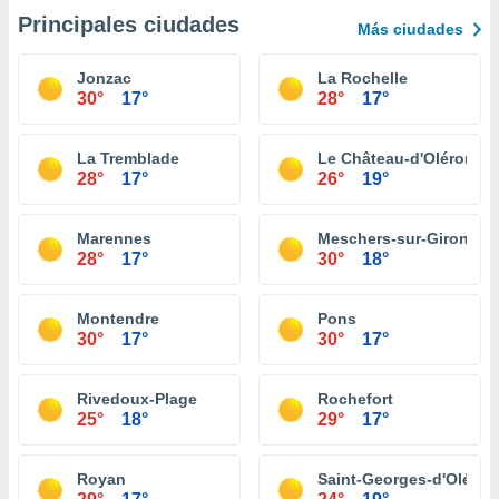
Principales ciudades
Más ciudades
Jonzac
La Rochelle
30°
17°
28°
17°
La Tremblade
Le Château-d'Oléron
28°
17°
26°
19°
Marennes
Meschers-sur-Gironde
28°
17°
30°
18°
Montendre
Pons
30°
17°
30°
17°
Rivedoux-Plage
Rochefort
25°
18°
29°
17°
Royan
Saint-Georges-d'Oléron