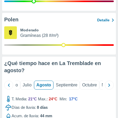
ados con el
 seleccionar
o.
calización
Polen
Detalle
precisa e
ión mediante
Moderado
Gramíneas (28 #/m³)
, publicidad
dos,
 publicidad
,
¿Qué tiempo hace en La Tremblade en
ón de
 desarrollo
agosto
?
s.
tros 1199
yo
Junio
Julio
Agosto
Septiembre
Octubre
Noviemb
ios
T. Media:
21°C
Max.:
24°C
Min:
17°C
Días de lluvia:
8
días
Acum. de lluvia:
44 mm