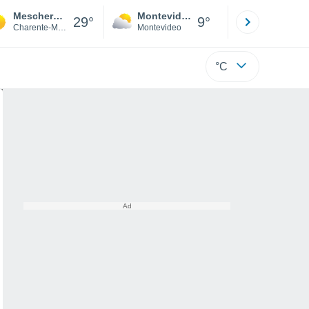
Meschers-sur-Gironde
Montevideo
Maldonad
29°
9°
Charente-Maritime
Montevideo
Maldonado
°C