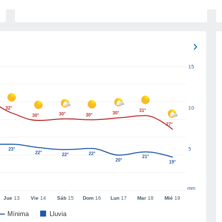
15
10
32°
31°
30°
30°
30°
30°
27°
5
23°
22°
22°
22°
21°
20°
19°
mm
Jue
13
Vie
14
Sáb
15
Dom
16
Lun
17
Mar
18
Mié
19
Mínima
Lluvia