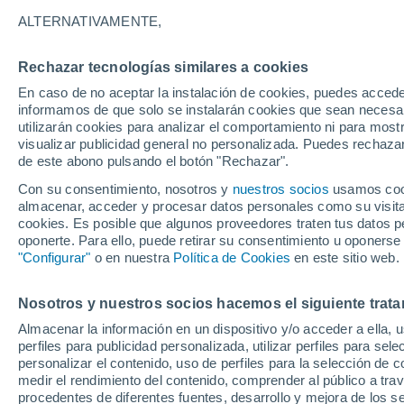
29°
ALTERNATIVAMENTE,
Rechazar tecnologías similares a cookies
UV
6 Alto
En caso de no aceptar la instalación de cookies, puedes accede
Sensación de 28°
FPS
15-25
informamos de que solo se instalarán cookies que sean necesari
utilizarán cookies para analizar el comportamiento ni para most
visualizar publicidad general no personalizada. Puedes rechazar
de este abono pulsando el botón "Rechazar".
Actualidad
El aviso de la OMM sobre los incendios fores
Con su consentimiento, nosotros y
nuestros socios
usamos cooki
"el cambio climático aumenta el riesgo, pero
almacenar, acceder y procesar datos personales como su visita e
es el único culpable
cookies. Es posible que algunos proveedores traten tus datos pe
Tiempo 1 - 7 días
Actualidad
Mapa de temperatura
oponerte. Para ello, puede retirar su consentimiento u oponerse
"Configurar"
o en nuestra
Política de Cookies
en este sitio web.
Nosotros y nuestros socios hacemos el siguiente trata
Mañana
Domingo
Hoy
Almacenar la información en un dispositivo y/o acceder a ella, 
8 Ago
9 Ago
7 Ago
perfiles para publicidad personalizada, utilizar perfiles para sele
personalizar el contenido, uso de perfiles para la selección de c
medir el rendimiento del contenido, comprender al público a tra
procedentes de diferentes fuentes, desarrollo y mejora de los se
30%
60%