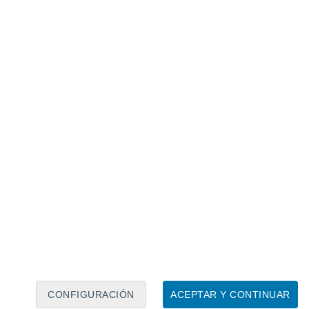
Calendario lunar
Lun
Mar
Mié
Jue
Vie
Sáb
Dom
7
8
9
10
11
12
13
14
15
16
17
18
19
20
CONFIGURACIÓN
ACEPTAR Y CONTINUAR