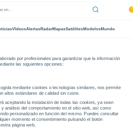
ticias
Vídeos
Alertas
Radar
Mapas
Satélites
Modelos
Mundo
borado por profesionales para garantizar que la información
ediante las siguientes opciones:
mo
Meschers-sur-Gironde
ecogida mediante cookies o tecnologías similares, nos permite
on altos estándares de calidad sin coste.
ur-Gironde
eb aceptando la instalación de todas las cookies, ya sean
 y análisis del comportamiento en el sitio web, así como
...
ntenido personalizado en función del mismo. Puedes consultar
alquier momento el consentimiento pulsando el botón
Por hora
uestra página web.
Cielos despejados en las
próximas horas