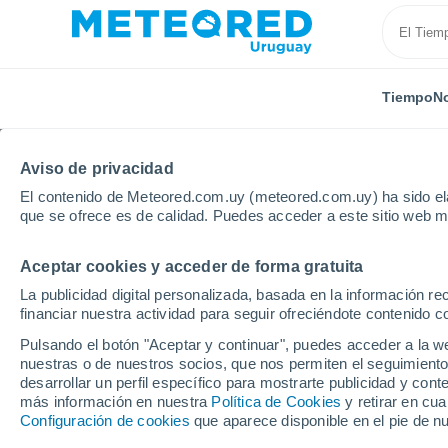
Tiempo
No
Aviso de privacidad
El contenido de Meteored.com.uy (meteored.com.uy) ha sido ela
que se ofrece es de calidad. Puedes acceder a este sitio web m
Aceptar cookies y acceder de forma gratuita
Inicio
Francia
Nueva Aquitania
Charente Maríti
La publicidad digital personalizada, basada en la información r
financiar nuestra actividad para seguir ofreciéndote contenido c
Tiempo en Meschers-s
Pulsando el botón "Aceptar y continuar", puedes acceder a la w
nuestras o de nuestros socios, que nos permiten el seguimiento
16:21
Viernes
desarrollar un perfil específico para mostrarte publicidad y co
más información en nuestra
Política de Cookies
y retirar en cu
Configuración de cookies
que aparece disponible en el pie de n
Soleado