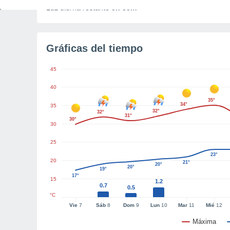
Luz diurna restante
5h 35m
Gráficas del tiempo
45
40
35°
34°
35
32°
32°
31°
30°
30
25
23°
20
21°
20°
20°
19°
17°
15
1.2
0.7
0.5
°C
Vie
7
Sáb
8
Dom
9
Lun
10
Mar
11
Mié
12
Máxima