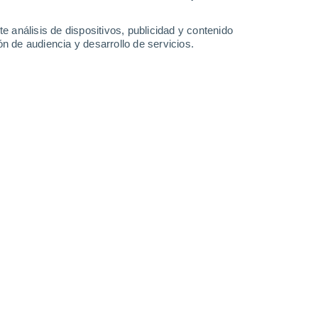
1.2 mm
32°
/
20°
34°
/
21°
35°
/
23°
32°
/
23°
e análisis de dispositivos, publicidad y contenido
n de audiencia y desarrollo de servicios.
-
47
km/h
13
-
26
km/h
15
-
30
km/h
14
-
31
km/h
y
, 7 de agosto
Noreste
6 Alto
9
-
22 km/h
FPS:
15-25
Noreste
4 Medio
9
-
21 km/h
FPS:
6-10
Noreste
2 Bajo
11
-
22 km/h
FPS:
no
Noreste
1 Bajo
12
-
22 km/h
FPS:
no