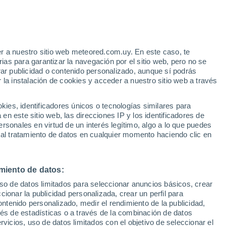
Riesgo de tormentas
Este fin de semana
r a nuestro sitio web meteored.com.uy. En este caso, te
as para garantizar la navegación por el sitio web, pero no se
rar publicidad o contenido personalizado, aunque sí podrás
 la instalación de cookies y acceder a nuestro sitio web a través
tales:
es, identificadores únicos o tecnologías similares para
 no
n este sitio web, las direcciones IP y los identificadores de
rsonales en virtud de un interés legítimo, algo a lo que puedes
Radar de lluvia
Satélites
Modelos
 al tratamiento de datos en cualquier momento haciendo clic en
miento de datos:
Lunes
Martes
Miércoles
Jueves
uso de datos limitados para seleccionar anuncios básicos, crear
10 Ago
11 Ago
12 Ago
13 Ago
ccionar la publicidad personalizada, crear un perfil para
ontenido personalizado, medir el rendimiento de la publicidad,
vés de estadísticas o a través de la combinación de datos
rvicios, uso de datos limitados con el objetivo de seleccionar el
70%