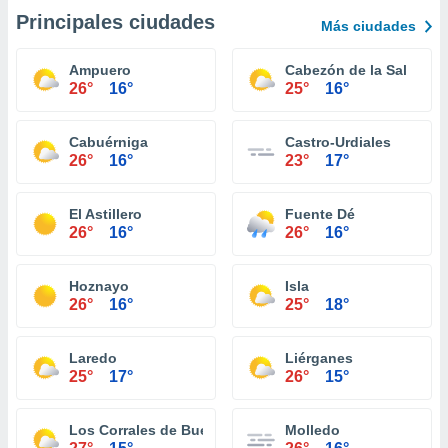
Principales ciudades
Más ciudades
Ampuero
Cabezón de la Sal
26°
16°
25°
16°
Cabuérniga
Castro-Urdiales
26°
16°
23°
17°
El Astillero
Fuente Dé
26°
16°
26°
16°
Hoznayo
Isla
26°
16°
25°
18°
Laredo
Liérganes
25°
17°
26°
15°
Los Corrales de Buelna
Molledo