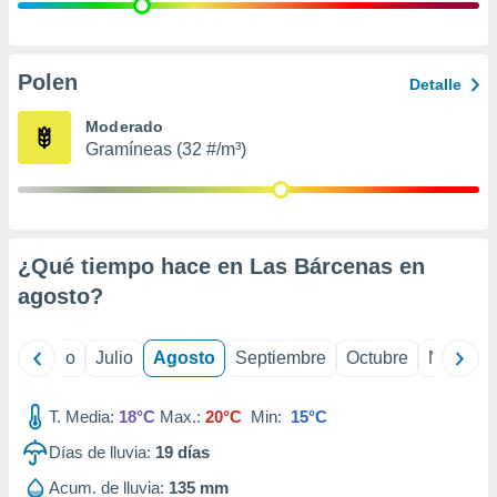
ados con el
 seleccionar
o.
calización
Polen
Detalle
precisa e
ión mediante
Moderado
Gramíneas (32 #/m³)
, publicidad
dos,
 publicidad
,
¿Qué tiempo hace en Las Bárcenas en
ón de
 desarrollo
agosto
?
s.
tros 1199
yo
Junio
Julio
Agosto
Septiembre
Octubre
Noviemb
ios
T. Media:
18°C
Max.:
20°C
Min:
15°C
Días de lluvia:
19
días
Acum. de lluvia:
135 mm