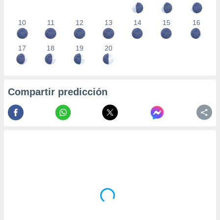
10
11
12
13
14
15
16
17
18
19
20
Compartir predicción