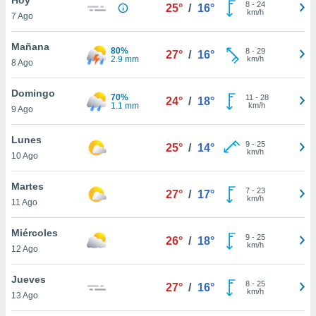
ublicidad y
8
-
24
25°
/
16°
km/h
7 Ago
do en
 mismo.
Mañana
80%
8
-
29
27°
/
16°
sultar más
2.9 mm
km/h
8 Ago
 en nuestra
 Cookies
y
Domingo
70%
11
-
28
ualquier
24°
/
18°
1.1 mm
km/h
9 Ago
ento
 botón
Lunes
9
-
25
25°
/
14°
ación de
km/h
10 Ago
kies
 disponible
Martes
7
-
23
e nuestra
27°
/
17°
km/h
11 Ago
.
Miércoles
IVAMENTE,
9
-
25
26°
/
18°
km/h
12 Ago
as
Jueves
8
-
25
27°
/
16°
 a cookies
km/h
13 Ago
 no aceptar