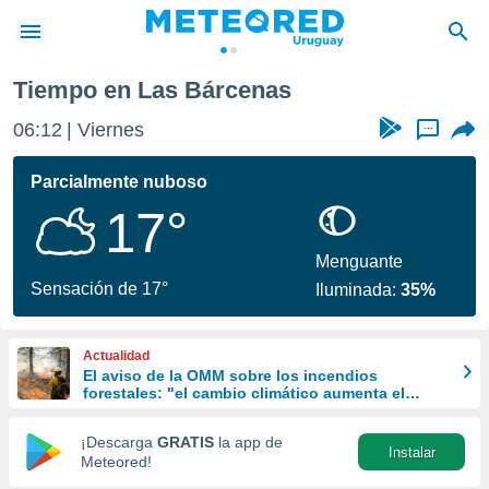
Tiempo en Las Bárcenas
privacidad
06:12
Viernes
...
o de
om.uy
com.uy) ha
Parcialmente nuboso
ado por
17°
es para
ue la
 que se
Menguante
e calidad.
Sensación de 17°
Iluminada:
35%
eder a este
ediante las
opciones:
Actualidad
El aviso de la OMM sobre los incendios
ookies y
forestales: "el cambio climático aumenta el
e forma
riesgo, pero no es el único culpable
¡Descarga
GRATIS
la app de
Instalar
d digital
Meteored!
ada, basada