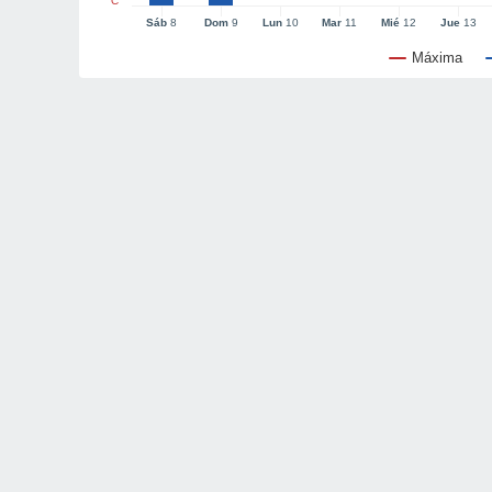
°C
Sáb
8
Dom
9
Lun
10
Mar
11
Mié
12
Jue
13
Máxima