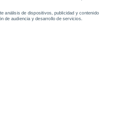
35°
/
17°
35°
/
17°
36°
/
19°
35°
/
18°
e análisis de dispositivos, publicidad y contenido
n de audiencia y desarrollo de servicios.
-
41
km/h
16
-
41
km/h
14
-
39
km/h
14
-
41
km/h
o
Norte
0 Bajo
3
-
9 km/h
FPS:
no
Norte
0 Bajo
1
-
7 km/h
FPS:
no
Noroeste
0 Bajo
1
-
4 km/h
FPS:
no
Sureste
0 Bajo
0
-
4 km/h
FPS:
no