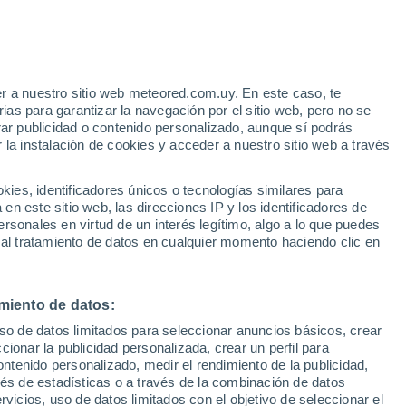
Aviso de nivel naranja
Alerta importante por tormenta en
Legutiano hoy
e
r a nuestro sitio web meteored.com.uy. En este caso, te
:
24%
as para garantizar la navegación por el sitio web, pero no se
rar publicidad o contenido personalizado, aunque sí podrás
 la instalación de cookies y acceder a nuestro sitio web a través
es, identificadores únicos o tecnologías similares para
n este sitio web, las direcciones IP y los identificadores de
rsonales en virtud de un interés legítimo, algo a lo que puedes
 de lluvia
Satélites
Modelos
 al tratamiento de datos en cualquier momento haciendo clic en
miento de datos:
Martes
Miércoles
Jueves
Viernes
uso de datos limitados para seleccionar anuncios básicos, crear
11 Ago
12 Ago
13 Ago
14 Ago
ccionar la publicidad personalizada, crear un perfil para
ontenido personalizado, medir el rendimiento de la publicidad,
vés de estadísticas o a través de la combinación de datos
rvicios, uso de datos limitados con el objetivo de seleccionar el