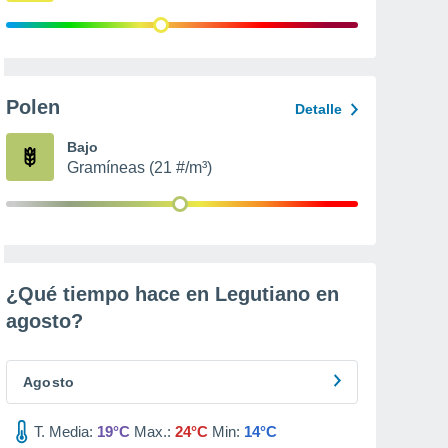
Polen
Detalle
Bajo
Gramíneas (21 #/m³)
¿Qué tiempo hace en Legutiano en
agosto
?
Agosto
T. Media:
19°C
Max.:
24°C
Min:
14°C