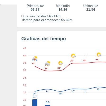
Primera luz
Mediodía
Última luz
06:37
14:16
21:54
Duración del día
14h 14m
Tiempo para el amanecer
5h 36m
Gráficas del tiempo
45
40
36°
35°
35°
35
33°
30°
29°
30
25
20
19°
17°
17°
17°
15
16°
16°
1.7
10
0.5