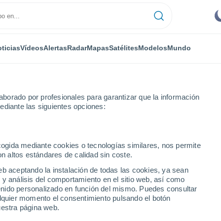
ticias
Vídeos
Alertas
Radar
Mapas
Satélites
Modelos
Mundo
borado por profesionales para garantizar que la información
ediante las siguientes opciones:
ecogida mediante cookies o tecnologías similares, nos permite
on altos estándares de calidad sin coste.
eb aceptando la instalación de todas las cookies, ya sean
 y análisis del comportamiento en el sitio web, así como
...
ntenido personalizado en función del mismo. Puedes consultar
alquier momento el consentimiento pulsando el botón
Por hora
uestra página web.
Se esperan bancos de niebla en
las próximas horas