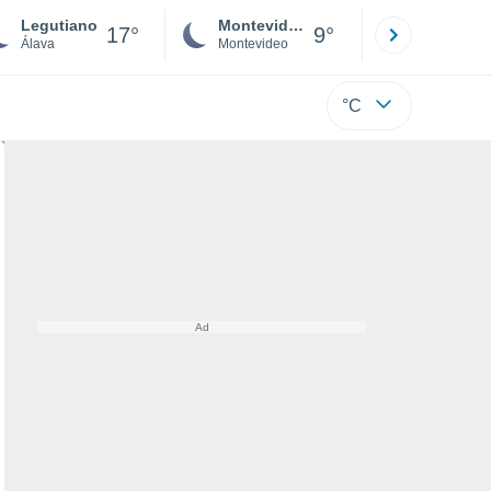
Legutiano
Montevideo
Maldonad
17°
9°
Álava
Montevideo
Maldonado
°C