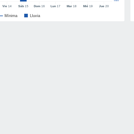
mm
Vie
14
Sáb
15
Dom
16
Lun
17
Mar
18
Mié
19
Jue
20
Mínima
Lluvia