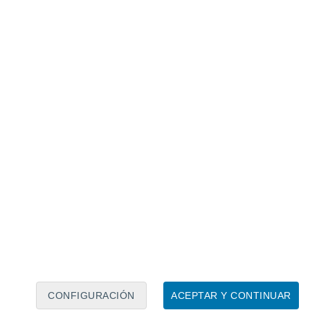
Calendario lunar
Lun
Mar
Mié
Jue
Vie
Sáb
Dom
8
9
10
11
12
13
14
15
16
CONFIGURACIÓN
ACEPTAR Y CONTINUAR