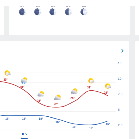
17
18
19
20
21
13
10
35°
31°
31°
28°
7.5
25°
24°
22°
5
18°
18°
18°
16°
15°
2.5
14°
13°
0.5