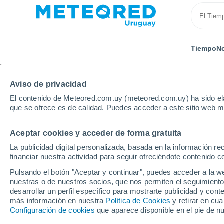
Tiempo
No
Aviso de privacidad
El contenido de Meteored.com.uy (meteored.com.uy) ha sido ela
que se ofrece es de calidad. Puedes acceder a este sitio web m
Aceptar cookies y acceder de forma gratuita
Inicio
España
País Vasco
Álava
Legutiano
La publicidad digital personalizada, basada en la información r
financiar nuestra actividad para seguir ofreciéndote contenido c
Tiempo en Legutiano
Pulsando el botón "Aceptar y continuar", puedes acceder a la w
nuestras o de nuestros socios, que nos permiten el seguimiento
01:00
Sábado
desarrollar un perfil específico para mostrarte publicidad y co
más información en nuestra
Política de Cookies
y retirar en cu
Configuración de cookies
que aparece disponible en el pie de n
Cielo despejado