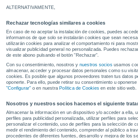
18°
ALTERNATIVAMENTE,
Rechazar tecnologías similares a cookies
Menguant
En caso de no aceptar la instalación de cookies, puedes accede
Iluminada
Sensación de 18°
informamos de que solo se instalarán cookies que sean necesari
utilizarán cookies para analizar el comportamiento ni para most
visualizar publicidad general no personalizada. Puedes rechazar
de este abono pulsando el botón "Rechazar".
Actualidad
Un rayo cae en pleno partido de fútbol en
Con su consentimiento, nosotros y
nuestros socios
usamos cooki
Tailandia: por qué es tan peligroso estar a la
almacenar, acceder y procesar datos personales como su visita e
intemperie durante una tormenta
cookies. Es posible que algunos proveedores traten tus datos pe
Tiempo 1 - 7 días
Actualidad
Mapa de lluvia
Radar
oponerte. Para ello, puede retirar su consentimiento u oponerse
"Configurar"
o en nuestra
Política de Cookies
en este sitio web.
Nosotros y nuestros socios hacemos el siguiente trata
Mañana
Lunes
Hoy
Almacenar la información en un dispositivo y/o acceder a ella, 
9 Ago
10 Ago
8 Ago
perfiles para publicidad personalizada, utilizar perfiles para sele
personalizar el contenido, uso de perfiles para la selección de c
medir el rendimiento del contenido, comprender al público a tra
procedentes de diferentes fuentes, desarrollo y mejora de los se
50%
70%