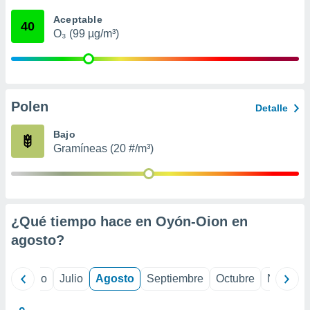
ados con el
 seleccionar
Aceptable
40
o.
O₃ (99 µg/m³)
calización
precisa e
ión mediante
, publicidad
Polen
Detalle
dos,
Bajo
 publicidad
Gramíneas (20 #/m³)
,
ón de
 desarrollo
s.
tros 1199
¿Qué tiempo hace en Oyón-Oion en
ios
agosto
?
yo
Junio
Julio
Agosto
Septiembre
Octubre
Noviemb