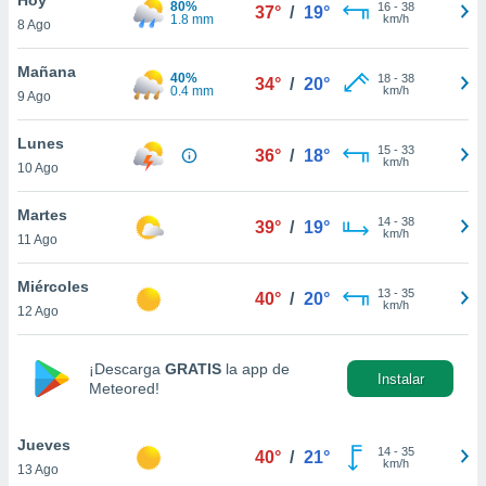
80%
ublicidad y
16
-
38
37°
/
19°
1.8 mm
km/h
8 Ago
do en
 mismo.
Mañana
40%
18
-
38
34°
/
20°
sultar más
0.4 mm
km/h
9 Ago
 en nuestra
 Cookies
y
Lunes
15
-
33
ualquier
36°
/
18°
km/h
10 Ago
ento
 botón
Martes
14
-
38
39°
/
19°
ación de
km/h
11 Ago
kies
 disponible
Miércoles
13
-
35
e nuestra
40°
/
20°
km/h
12 Ago
.
IVAMENTE,
¡Descarga
GRATIS
la app de
Instalar
Meteored!
as
 a cookies
Jueves
14
-
35
40°
/
21°
km/h
13 Ago
 no aceptar