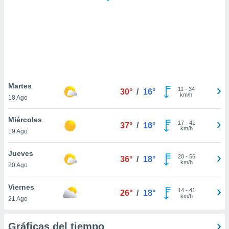
ste abono
 botón
.
nto,
cios
kies,
Martes
11
-
34
ores únicos
30°
/
16°
km/h
18 Ago
as similares
nar,
Miércoles
rocesar
17
-
41
37°
/
16°
km/h
onales como
19 Ago
 este sitio
recciones IP
Jueves
20
-
56
36°
/
18°
ficadores de
km/h
20 Ago
 posible
s
Viernes
 traten tus
14
-
41
26°
/
18°
km/h
nales en
21 Ago
 interés
go a lo que
Gráficas del tiempo
nerte. Para