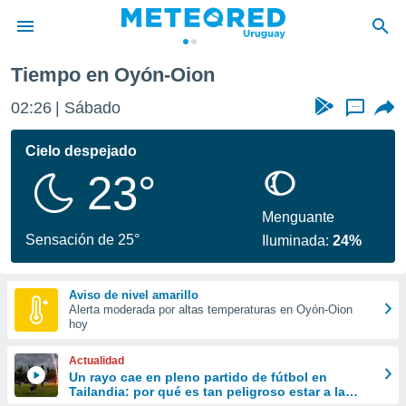
Tiempo en Oyón-Oion
privacidad
02:26
Sábado
...
o de
om.uy
com.uy) ha
Cielo despejado
ado por
23°
es para
ue la
 que se
Menguante
e calidad.
Sensación de 25°
Iluminada:
24%
eder a este
ediante las
opciones:
Aviso de nivel amarillo
Alerta moderada por altas temperaturas en Oyón-Oion
ookies y
hoy
e forma
Actualidad
d digital
Un rayo cae en pleno partido de fútbol en
Tailandia: por qué es tan peligroso estar a la
ada, basada