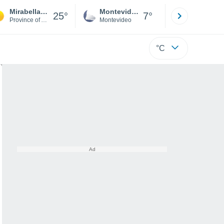
Mirabella Eclano
Montevideo
Maldonad
25°
7°
Province of Avellino
Montevideo
Maldonado
°C