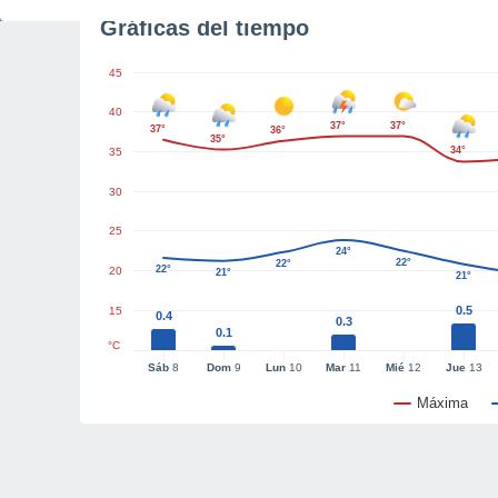
Gráficas del tiempo
45
40
37°
37°
37°
36°
35°
34°
35
30
25
24°
22°
22°
22°
20
21°
21°
0.5
15
0.4
0.3
0.1
°C
Sáb
8
Dom
9
Lun
10
Mar
11
Mié
12
Jue
13
Máxima