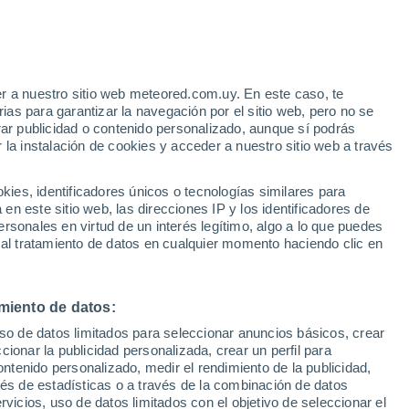
Aviso de nivel naranja
Alerta importante por altas
temperaturas en Mirabella Eclano
hoy
r a nuestro sitio web meteored.com.uy. En este caso, te
as para garantizar la navegación por el sitio web, pero no se
rar publicidad o contenido personalizado, aunque sí podrás
 la instalación de cookies y acceder a nuestro sitio web a través
 el
es, identificadores únicos o tecnologías similares para
a
n este sitio web, las direcciones IP y los identificadores de
rsonales en virtud de un interés legítimo, algo a lo que puedes
Radar de lluvia
Satélites
Modelos
 al tratamiento de datos en cualquier momento haciendo clic en
miento de datos:
Martes
Miércoles
Jueves
Viernes
uso de datos limitados para seleccionar anuncios básicos, crear
11 Ago
12 Ago
13 Ago
14 Ago
ccionar la publicidad personalizada, crear un perfil para
ontenido personalizado, medir el rendimiento de la publicidad,
vés de estadísticas o a través de la combinación de datos
rvicios, uso de datos limitados con el objetivo de seleccionar el
50%
50%