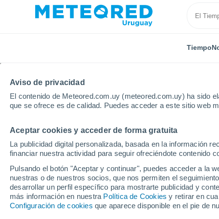
Tiempo
No
Aviso de privacidad
El contenido de Meteored.com.uy (meteored.com.uy) ha sido ela
que se ofrece es de calidad. Puedes acceder a este sitio web m
Aceptar cookies y acceder de forma gratuita
Inicio
Italia
Provincia de Avellino
Mirabella Ecla
La publicidad digital personalizada, basada en la información r
financiar nuestra actividad para seguir ofreciéndote contenido c
Tiempo en Mirabella E
Pulsando el botón "Aceptar y continuar", puedes acceder a la w
nuestras o de nuestros socios, que nos permiten el seguimiento
07:10
Sábado
desarrollar un perfil específico para mostrarte publicidad y co
más información en nuestra
Política de Cookies
y retirar en cu
Configuración de cookies
que aparece disponible en el pie de n
Soleado