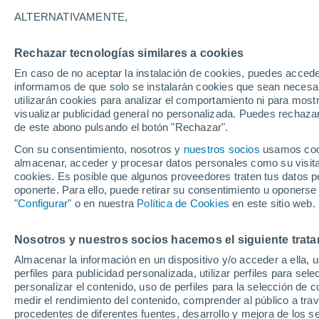
23°
ALTERNATIVAMENTE,
Rechazar tecnologías similares a cookies
Sureste
En caso de no aceptar la instalación de cookies, puedes accede
Sensación de 24°
2
-
4 km/h
informamos de que solo se instalarán cookies que sean necesari
utilizarán cookies para analizar el comportamiento ni para most
visualizar publicidad general no personalizada. Puedes rechazar
de este abono pulsando el botón "Rechazar".
Astronomía
Los seis miradores imprescindibles para vivir
Con su consentimiento, nosotros y
nuestros socios
usamos cooki
eclipse solar total del 12 de agosto en Españ
almacenar, acceder y procesar datos personales como su visita e
cookies. Es posible que algunos proveedores traten tus datos pe
Tiempo 1 - 7 días
Actualidad
Mapa de temperatura
oponerte. Para ello, puede retirar su consentimiento u oponerse
"Configurar"
o en nuestra
Política de Cookies
en este sitio web.
Nosotros y nuestros socios hacemos el siguiente trata
Mañana
Lunes
Hoy
Almacenar la información en un dispositivo y/o acceder a ella, 
9 Ago
10 Ago
8 Ago
perfiles para publicidad personalizada, utilizar perfiles para sele
personalizar el contenido, uso de perfiles para la selección de c
medir el rendimiento del contenido, comprender al público a tra
procedentes de diferentes fuentes, desarrollo y mejora de los se
40%
70%