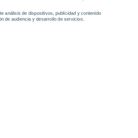
0.3 mm
0.5 mm
37°
/
24°
37°
/
22°
34°
/
21°
34°
/
20°
e análisis de dispositivos, publicidad y contenido
n de audiencia y desarrollo de servicios.
-
39
km/h
13
-
37
km/h
11
-
45
km/h
10
-
36
km/h
e agosto
Sureste
0 Bajo
2
-
4 km/h
FPS:
no
Sureste
1 Bajo
1
-
8 km/h
FPS:
no
Noroeste
2 Bajo
2
-
13 km/h
FPS:
no
Noroeste
6 Alto
4
-
20 km/h
FPS:
15-25