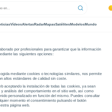
ticias
Vídeos
Alertas
Radar
Mapas
Satélites
Modelos
Mundo
borado por profesionales para garantizar que la información
ediante las siguientes opciones:
no
ecogida mediante cookies o tecnologías similares, nos permite
on altos estándares de calidad sin coste.
clano
eb aceptando la instalación de todas las cookies, ya sean
 y análisis del comportamiento en el sitio web, así como
...
ntenido personalizado en función del mismo. Puedes consultar
alquier momento el consentimiento pulsando el botón
Por hora
uestra página web.
Intervalos nubosos en las
próximas horas