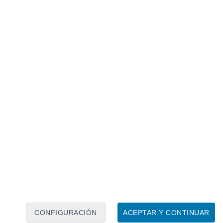
Calendario lunar
Lun
Mar
Mié
Jue
Vie
Sáb
Dom
8
9
10
11
12
13
14
15
16
17
18
19
20
21
CONFIGURACIÓN
ACEPTAR Y CONTINUAR