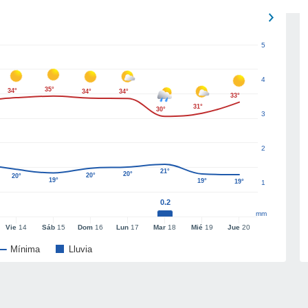
5
4
35°
34°
34°
34°
33°
31°
30°
3
2
21°
20°
20°
20°
19°
19°
19°
1
0.2
mm
Vie
14
Sáb
15
Dom
16
Lun
17
Mar
18
Mié
19
Jue
20
Mínima
Lluvia