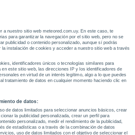
Aviso de nivel naranja
Alerta importante por altas
temperaturas en Montecalvo Irpino
hoy
e
r a nuestro sitio web meteored.com.uy. En este caso, te
:
24%
as para garantizar la navegación por el sitio web, pero no se
rar publicidad o contenido personalizado, aunque sí podrás
 la instalación de cookies y acceder a nuestro sitio web a través
es, identificadores únicos o tecnologías similares para
n este sitio web, las direcciones IP y los identificadores de
rsonales en virtud de un interés legítimo, algo a lo que puedes
Radar de lluvia
Satélites
Modelos
 al tratamiento de datos en cualquier momento haciendo clic en
miento de datos:
Martes
Miércoles
Jueves
Viernes
uso de datos limitados para seleccionar anuncios básicos, crear
11 Ago
12 Ago
13 Ago
14 Ago
ccionar la publicidad personalizada, crear un perfil para
ontenido personalizado, medir el rendimiento de la publicidad,
vés de estadísticas o a través de la combinación de datos
rvicios, uso de datos limitados con el objetivo de seleccionar el