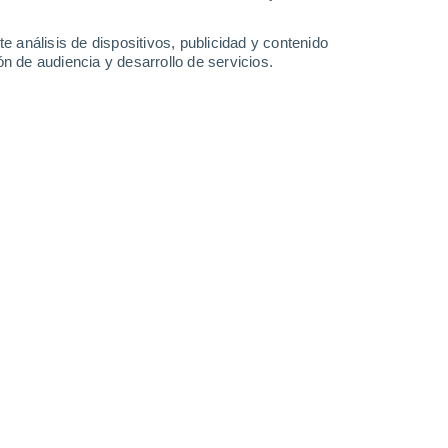
36°
/
23°
35°
/
21°
32°
/
22°
32°
/
18°
e análisis de dispositivos, publicidad y contenido
n de audiencia y desarrollo de servicios.
-
28
km/h
16
-
40
km/h
16
-
39
km/h
10
-
32
km/h
de agosto
Norte
0 Bajo
0
-
4 km/h
FPS:
no
Noreste
0 Bajo
0
-
4 km/h
FPS:
no
Norte
0 Bajo
0
-
4 km/h
FPS:
no
Oeste
1 Bajo
1
-
8 km/h
FPS:
no