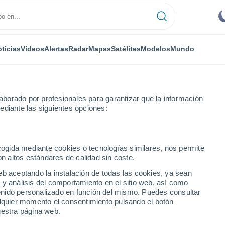
ticias
Vídeos
Alertas
Radar
Mapas
Satélites
Modelos
Mundo
borado por profesionales para garantizar que la información
ediante las siguientes opciones:
ino
ecogida mediante cookies o tecnologías similares, nos permite
on altos estándares de calidad sin coste.
Irpino
eb aceptando la instalación de todas las cookies, ya sean
 y análisis del comportamiento en el sitio web, así como
...
ntenido personalizado en función del mismo. Puedes consultar
alquier momento el consentimiento pulsando el botón
Por hora
uestra página web.
Cielos despejados en las
próximas horas