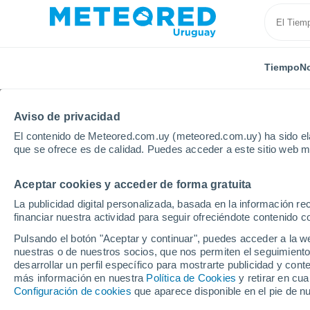
Tiempo
No
Aviso de privacidad
El contenido de Meteored.com.uy (meteored.com.uy) ha sido ela
que se ofrece es de calidad. Puedes acceder a este sitio web m
Aceptar cookies y acceder de forma gratuita
Inicio
Italia
Provincia de Avellino
Montecalvo Irp
La publicidad digital personalizada, basada en la información r
financiar nuestra actividad para seguir ofreciéndote contenido c
Tiempo en Montecalvo 
Pulsando el botón "Aceptar y continuar", puedes acceder a la w
nuestras o de nuestros socios, que nos permiten el seguimiento
01:37
Sábado
desarrollar un perfil específico para mostrarte publicidad y co
más información en nuestra
Política de Cookies
y retirar en cu
Configuración de cookies
que aparece disponible en el pie de n
Cielo despejado