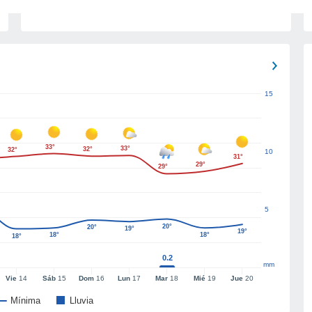
15
33°
33°
32°
32°
10
31°
29°
29°
5
20°
20°
19°
19°
18°
18°
18°
0.2
mm
Vie
14
Sáb
15
Dom
16
Lun
17
Mar
18
Mié
19
Jue
20
Mínima
Lluvia