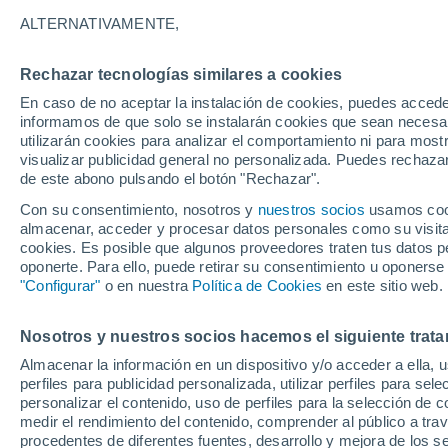
24°
ALTERNATIVAMENTE,
Rechazar tecnologías similares a cookies
Menguant
En caso de no aceptar la instalación de cookies, puedes accede
Iluminada
Sensación de 26°
informamos de que solo se instalarán cookies que sean necesari
utilizarán cookies para analizar el comportamiento ni para most
visualizar publicidad general no personalizada. Puedes rechazar
de este abono pulsando el botón "Rechazar".
Actualidad
Un rayo cae en pleno partido de fútbol en
Con su consentimiento, nosotros y
nuestros socios
usamos cooki
Tailandia: por qué es tan peligroso estar a la
almacenar, acceder y procesar datos personales como su visita e
intemperie durante una tormenta
cookies. Es posible que algunos proveedores traten tus datos pe
Tiempo 1 - 7 días
Actualidad
Mapa de temperatura
oponerte. Para ello, puede retirar su consentimiento u oponerse
"Configurar"
o en nuestra
Política de Cookies
en este sitio web.
Nosotros y nuestros socios hacemos el siguiente trata
Mañana
Lunes
Hoy
Almacenar la información en un dispositivo y/o acceder a ella, 
9 Ago
10 Ago
8 Ago
perfiles para publicidad personalizada, utilizar perfiles para sele
personalizar el contenido, uso de perfiles para la selección de c
medir el rendimiento del contenido, comprender al público a tra
procedentes de diferentes fuentes, desarrollo y mejora de los se
50%
80%