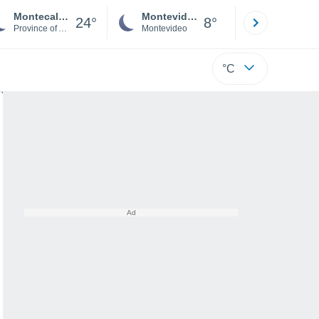
Montecalvo Irpino
Montevideo
Maldonad
24°
8°
Province of Avellino
Montevideo
Maldonado
°C