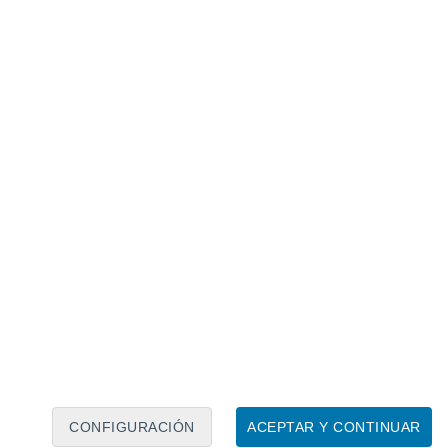
Calendario lunar
Lun
Mar
Mié
Jue
Vie
Sáb
Dom
8
9
10
11
12
13
14
15
16
17
18
19
20
21
CONFIGURACIÓN
ACEPTAR Y CONTINUAR