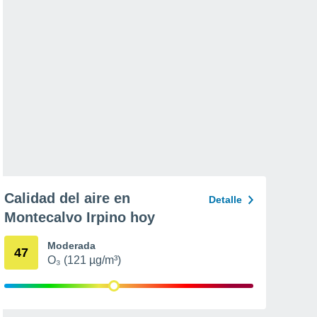
Calidad del aire en
Detalle
Montecalvo Irpino hoy
Moderada
47
O₃ (121 µg/m³)