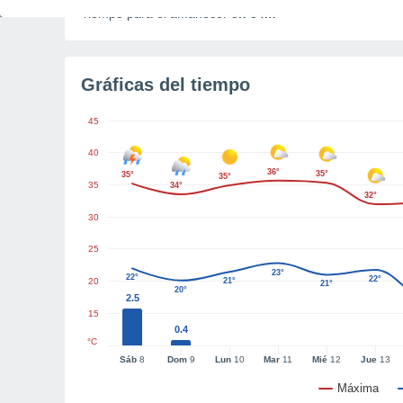
Tiempo para el amanecer
3h 54m
Gráficas del tiempo
45
40
36°
35°
35°
35°
35
34°
32°
30
25
23°
22°
22°
20
21°
21°
20°
2.5
15
0.4
°C
Sáb
8
Dom
9
Lun
10
Mar
11
Mié
12
Jue
13
Máxima