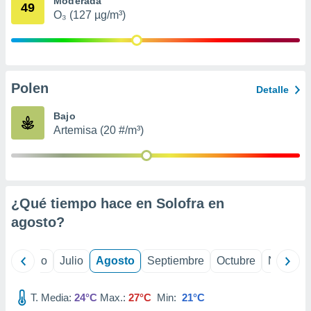
Moderada
ados con el
49
 seleccionar
O₃ (127 µg/m³)
o.
calización
precisa e
ión mediante
Polen
Detalle
, publicidad
Bajo
dos,
Artemisa (20 #/m³)
 publicidad
,
ón de
 desarrollo
s.
¿Qué tiempo hace en Solofra en
tros 1199
agosto
?
ios
yo
Junio
Julio
Agosto
Septiembre
Octubre
Noviemb
T. Media:
24°C
Max.:
27°C
Min:
21°C