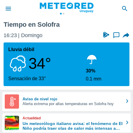
Tiempo en Solofra
privacidad
16:23
Domingo
...
o de
om.uy
com.uy) ha
Lluvia débil
ado por
34°
es para
ue la
 que se
30%
e calidad.
Sensación de 33°
0.1 mm
eder a este
ediante las
opciones:
Aviso de nivel rojo
Alerta extrema por altas temperaturas en Solofra hoy
ookies y
e forma
Actualidad
d digital
Un meteorólogo italiano avisa: el fenómeno de El
Niño podría traer olas de calor más intensas a
ada, basada