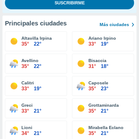
Principales ciudades
Más ciudades
Altavilla Irpina
Ariano Irpino
35°
22°
33°
19°
Avellino
Bisaccia
35°
22°
31°
18°
Calitri
Caposele
33°
19°
35°
23°
Greci
Grottaminarda
33°
21°
35°
21°
Lioni
Mirabella Eclano
34°
21°
35°
21°