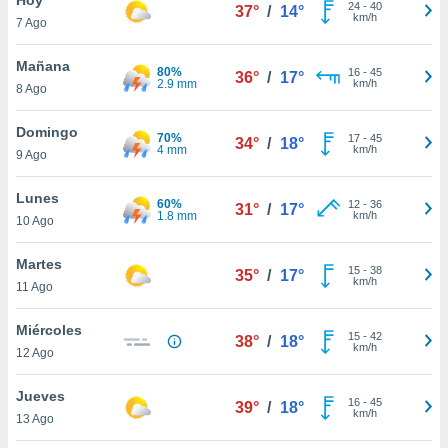
ublicidad y
24
-
40
37°
/
14°
km/h
7 Ago
do en
 mismo.
Mañana
80%
16
-
45
36°
/
17°
sultar más
2.9 mm
km/h
8 Ago
 en nuestra
 Cookies
y
Domingo
70%
17
-
45
ualquier
34°
/
18°
4 mm
km/h
9 Ago
ento
 botón
Lunes
60%
12
-
36
31°
/
17°
ación de
1.8 mm
km/h
10 Ago
kies
 disponible
Martes
15
-
38
e nuestra
35°
/
17°
km/h
11 Ago
.
Miércoles
IVAMENTE,
15
-
42
38°
/
18°
km/h
12 Ago
as
Jueves
16
-
45
39°
/
18°
 a cookies
km/h
13 Ago
 no aceptar