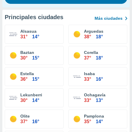
Principales ciudades
Más ciudades
Alsasua
Arguedas
31°
14°
38°
18°
Baztan
Corella
30°
15°
37°
18°
Estella
Isaba
36°
15°
33°
16°
Lekunberri
Ochagavía
30°
14°
33°
13°
Olite
Pamplona
37°
16°
35°
14°