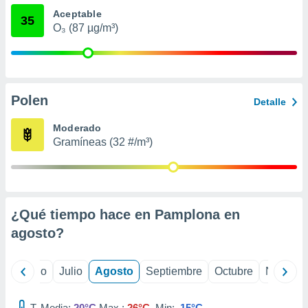
ados con el
Aceptable
 seleccionar
35
o.
O₃ (87 µg/m³)
calización
precisa e
ión mediante
Polen
, publicidad
Detalle
dos,
Moderado
 publicidad
Gramíneas (32 #/m³)
,
ón de
 desarrollo
s.
¿Qué tiempo hace en Pamplona en
tros 1199
ios
agosto
?
yo
Junio
Julio
Agosto
Septiembre
Octubre
Noviemb
T. Media:
20°C
Max.:
26°C
Min:
15°C