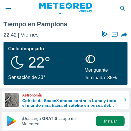
Tiempo en Pamplona
privacidad
22:42
Viernes
...
o de
om.uy
com.uy) ha
Cielo despejado
ado por
22°
es para
ue la
 que se
Menguante
e calidad.
Sensación de 23°
Iluminada:
35%
eder a este
ediante las
opciones:
Astronomía
Cohete de SpaceX choca contra la Luna y todo
ookies y
el mundo mira hacia el satélite en busca del
e forma
cráter
¡Descarga
GRATIS
la app de
Instalar
d digital
Meteored!
ada, basada