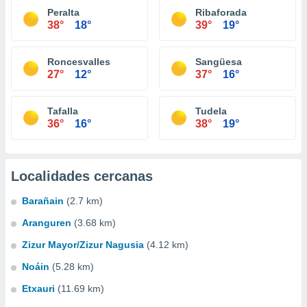
Peralta
Ribaforada
38°
18°
39°
19°
Roncesvalles
Sangüesa
27°
12°
37°
16°
Tafalla
Tudela
36°
16°
38°
19°
Localidades cercanas
Barañain
(2.7 km)
Aranguren
(3.68 km)
Zizur Mayor/Zizur Nagusia
(4.12 km)
Noáin
(5.28 km)
Etxauri
(11.69 km)