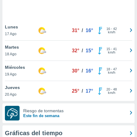
ste abono
 botón
.
Lunes
16
-
42
31°
/
16°
nto,
km/h
17 Ago
cios
Martes
kies,
15
-
41
32°
/
15°
km/h
18 Ago
ores únicos
as similares
nar,
Miércoles
18
-
47
30°
/
16°
rocesar
km/h
19 Ago
onales como
 este sitio
Jueves
recciones IP
20
-
48
25°
/
17°
km/h
20 Ago
ficadores de
 posible
s
Riesgo de tormentas
 traten tus
Este fin de semana
nales en
 interés
go a lo que
Gráficas del tiempo
nerte. Para