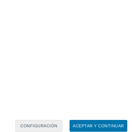
Calendario lunar
Lun
Mar
Mié
Jue
Vie
Sáb
Dom
8
9
10
11
12
13
14
15
16
17
18
19
20
21
CONFIGURACIÓN
ACEPTAR Y CONTINUAR