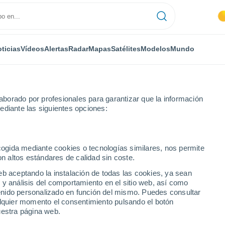
ticias
Vídeos
Alertas
Radar
Mapas
Satélites
Modelos
Mundo
borado por profesionales para garantizar que la información
ediante las siguientes opciones:
Buitrago
ecogida mediante cookies o tecnologías similares, nos permite
on altos estándares de calidad sin coste.
uitrago
eb aceptando la instalación de todas las cookies, ya sean
 y análisis del comportamiento en el sitio web, así como
...
ntenido personalizado en función del mismo. Puedes consultar
alquier momento el consentimiento pulsando el botón
Por hora
uestra página web.
Intervalos nubosos en las
próximas horas