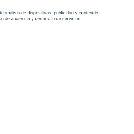
1.7 mm
33°
/
18°
35°
/
20°
36°
/
20°
35°
/
20°
e análisis de dispositivos, publicidad y contenido
n de audiencia y desarrollo de servicios.
-
41
km/h
13
-
40
km/h
14
-
41
km/h
7
-
34
km/h
 de agosto
Noroeste
0 Bajo
3
-
11 km/h
FPS:
no
Noroeste
1 Bajo
5
-
13 km/h
FPS:
no
Este
2 Bajo
2
-
13 km/h
FPS:
no
Sureste
4 Medio
7
-
21 km/h
FPS:
6-10