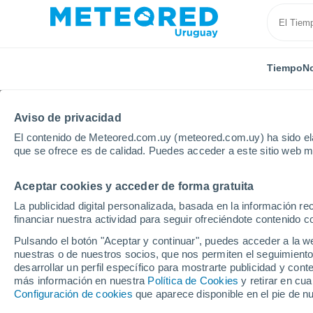
Tiempo
No
Aviso de privacidad
El contenido de Meteored.com.uy (meteored.com.uy) ha sido ela
que se ofrece es de calidad. Puedes acceder a este sitio web m
Aceptar cookies y acceder de forma gratuita
Inicio
España
Comunidad de Madrid
Pinilla de 
La publicidad digital personalizada, basada en la información r
financiar nuestra actividad para seguir ofreciéndote contenido c
Tiempo en Pinilla de B
Pulsando el botón "Aceptar y continuar", puedes acceder a la w
nuestras o de nuestros socios, que nos permiten el seguimiento
08:22
Sábado
desarrollar un perfil específico para mostrarte publicidad y co
más información en nuestra
Política de Cookies
y retirar en cu
Configuración de cookies
que aparece disponible en el pie de n
Soleado