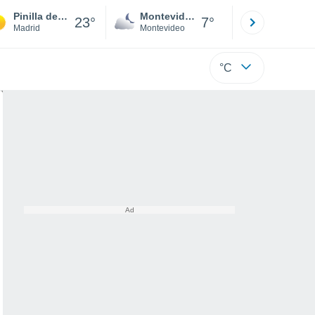
Pinilla de Buitrago
Montevideo
Maldonad
23°
7°
Madrid
Montevideo
Maldonado
°C