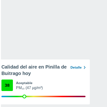
Calidad del aire en Pinilla de
Detalle
Buitrago hoy
Aceptable
38
PM₁₀ (47 µg/m³)