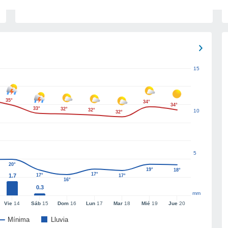
15
35°
34°
34°
33°
32°
32°
10
32°
5
20°
19°
18°
17°
1.7
17°
17°
16°
0.3
mm
Vie
14
Sáb
15
Dom
16
Lun
17
Mar
18
Mié
19
Jue
20
Mínima
Lluvia