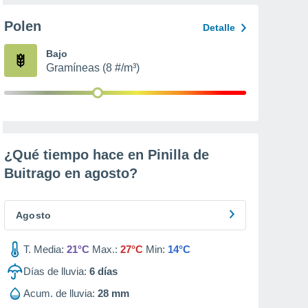
Polen
Detalle
Bajo
Gramíneas (8 #/m³)
¿Qué tiempo hace en Pinilla de
Buitrago en
agosto
?
Agosto
T. Media:
21°C
Max.:
27°C
Min:
14°C
Días de lluvia:
6
días
Acum. de lluvia:
28 mm