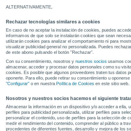
19°
ALTERNATIVAMENTE,
Rechazar tecnologías similares a cookies
Noroeste
En caso de no aceptar la instalación de cookies, puedes accede
Sensación de 19°
3
-
11 km/h
informamos de que solo se instalarán cookies que sean necesari
utilizarán cookies para analizar el comportamiento ni para most
visualizar publicidad general no personalizada. Puedes rechazar
de este abono pulsando el botón "Rechazar".
Astronomía
Los seis miradores imprescindibles para vivir
Con su consentimiento, nosotros y
nuestros socios
usamos cooki
eclipse solar total del 12 de agosto en Españ
almacenar, acceder y procesar datos personales como su visita e
cookies. Es posible que algunos proveedores traten tus datos pe
Tiempo 1 - 7 días
Actualidad
Mapa de nubosidad
oponerte. Para ello, puede retirar su consentimiento u oponerse
"Configurar"
o en nuestra
Política de Cookies
en este sitio web.
Nosotros y nuestros socios hacemos el siguiente trata
Mañana
Lunes
Hoy
Almacenar la información en un dispositivo y/o acceder a ella, 
9 Ago
10 Ago
8 Ago
perfiles para publicidad personalizada, utilizar perfiles para sele
personalizar el contenido, uso de perfiles para la selección de c
medir el rendimiento del contenido, comprender al público a tra
procedentes de diferentes fuentes, desarrollo y mejora de los se