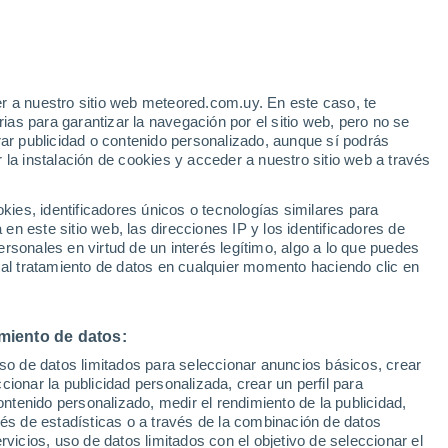
Aviso de nivel amarillo
Alerta moderada por altas
temperaturas en Pinilla de Buitrago
hoy
r a nuestro sitio web meteored.com.uy. En este caso, te
as para garantizar la navegación por el sitio web, pero no se
rar publicidad o contenido personalizado, aunque sí podrás
 la instalación de cookies y acceder a nuestro sitio web a través
 el
es, identificadores únicos o tecnologías similares para
a
n este sitio web, las direcciones IP y los identificadores de
rsonales en virtud de un interés legítimo, algo a lo que puedes
Radar de lluvia
Satélites
Modelos
 al tratamiento de datos en cualquier momento haciendo clic en
miento de datos:
Martes
Miércoles
Jueves
Viernes
uso de datos limitados para seleccionar anuncios básicos, crear
11 Ago
12 Ago
13 Ago
14 Ago
ccionar la publicidad personalizada, crear un perfil para
ontenido personalizado, medir el rendimiento de la publicidad,
vés de estadísticas o a través de la combinación de datos
rvicios, uso de datos limitados con el objetivo de seleccionar el
50%