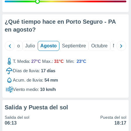
ados con el
 seleccionar
o.
calización
¿Qué tiempo hace en Porto Seguro - PA
precisa e
en
agosto
?
ión mediante
, publicidad
yo
Junio
Julio
Agosto
Septiembre
Octubre
Noviemb
dos,
 publicidad
T. Media:
27°C
Max.:
31°C
Min:
23°C
,
Días de lluvia:
17
días
ón de
 desarrollo
Acum. de lluvia:
54 mm
s.
Viento medio:
10 km/h
tros 1199
ios
Salida y Puesta del sol
Salida del sol
Puesta del sol
06:13
18:17