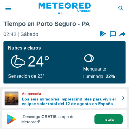
Tiempo en Porto Seguro - PA
privacidad
02:42
Sábado
...
o de
om.uy
com.uy) ha
Nubes y claros
ado por
24°
es para
ue la
 que se
Menguante
e calidad.
Sensación de 23°
Iluminada:
22%
eder a este
ediante las
opciones:
Astronomía
Los seis miradores imprescindibles para vivir el
ookies y
eclipse solar total del 12 de agosto en España
e forma
¡Descarga
GRATIS
la app de
Instalar
d digital
Meteored!
ada, basada