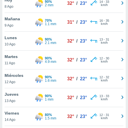
90%
ublicidad y
14
-
33
32°
/
23°
2 mm
km/h
8 Ago
do en
 mismo.
Mañana
70%
16
-
35
31°
/
23°
sultar más
1.1 mm
km/h
9 Ago
 en nuestra
 Cookies
y
Lunes
90%
13
-
31
ualquier
32°
/
23°
2.1 mm
km/h
10 Ago
ento
 botón
Martes
90%
12
-
30
32°
/
23°
ación de
4.9 mm
km/h
11 Ago
kies
 disponible
Miércoles
90%
12
-
32
e nuestra
32°
/
22°
1.6 mm
km/h
12 Ago
.
Jueves
IVAMENTE,
90%
13
-
33
32°
/
23°
1 mm
km/h
13 Ago
as
Viernes
80%
12
-
31
32°
/
23°
 a cookies
1.5 mm
km/h
14 Ago
 no aceptar