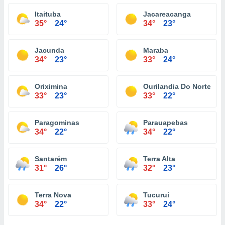
Itaituba
Jacareacanga
35°
24°
34°
23°
Jacunda
Maraba
34°
23°
33°
24°
Oriximina
Ourilandia Do Norte
33°
23°
33°
22°
Paragominas
Parauapebas
34°
22°
34°
22°
Santarém
Terra Alta
31°
26°
32°
23°
Terra Nova
Tucurui
34°
22°
33°
24°