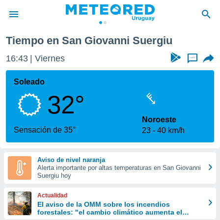
Tiempo en San Giovanni Suergiu
privacidad
16:43
Viernes
...
o de
om.uy
com.uy) ha
Soleado
ado por
32°
es para
ue la
 que se
Noroeste
e calidad.
Sensación de 35°
23
40 km/h
eder a este
ediante las
opciones:
Aviso de nivel naranja
Alerta importante por altas temperaturas en San Giovanni
ookies y
Suergiu hoy
e forma
Actualidad
d digital
El aviso de la OMM sobre los incendios
forestales: "el cambio climático aumenta el
ada, basada