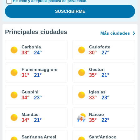
He leído y acepto la política de privacidad.
Principales ciudades
Más ciudades
Carbonia
Carloforte
33°
24°
30°
27°
Fluminimaggiore
Gesturi
31°
21°
35°
21°
Guspini
Iglesias
34°
23°
33°
23°
Mandas
Narcao
34°
21°
35°
22°
Sant'anna Arresi
Sant'Antioco