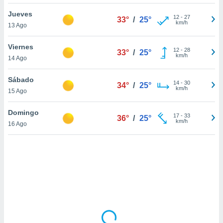
ón de
uedes
Jueves
12
-
27
33°
/
25°
uestro sitio
km/h
13 Ago
ed.com.uy.
o, te
Viernes
 de que
12
-
28
33°
/
25°
km/h
14 Ago
talarán
e sean
para
Sábado
14
-
30
34°
/
25°
a
km/h
15 Ago
por el sitio
o se
Domingo
17
-
33
cookies para
36°
/
25°
km/h
16 Ago
nto ni para
licidad o
ado, aunque
sualizar
general no
ada. Puedes
 instalación
y acceder a
io web a