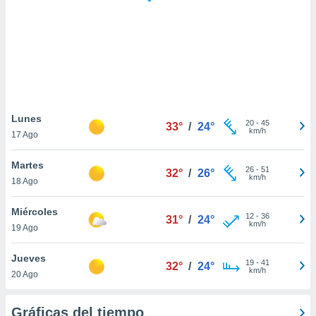
ste abono
 botón
.
nto,
cios
kies,
Lunes
20
-
45
ores únicos
33°
/
24°
km/h
17 Ago
as similares
nar,
Martes
rocesar
26
-
51
32°
/
26°
km/h
onales como
18 Ago
 este sitio
recciones IP
Miércoles
12
-
36
31°
/
24°
ficadores de
km/h
19 Ago
 posible
s
Jueves
 traten tus
19
-
41
32°
/
24°
km/h
nales en
20 Ago
 interés
go a lo que
Gráficas del tiempo
nerte. Para