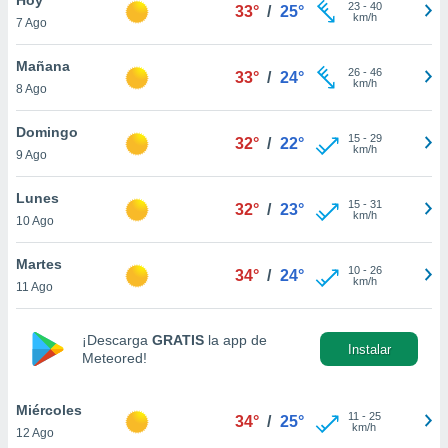
ublicidad y
23
-
40
33°
/
25°
km/h
7 Ago
do en
 mismo.
Mañana
26
-
46
33°
/
24°
sultar más
km/h
8 Ago
 en nuestra
 Cookies
y
Domingo
15
-
29
ualquier
32°
/
22°
km/h
9 Ago
ento
 botón
Lunes
15
-
31
32°
/
23°
ación de
km/h
10 Ago
kies
 disponible
Martes
10
-
26
e nuestra
34°
/
24°
km/h
11 Ago
.
IVAMENTE,
¡Descarga
GRATIS
la app de
Instalar
Meteored!
as
 a cookies
Miércoles
11
-
25
34°
/
25°
km/h
12 Ago
 no aceptar