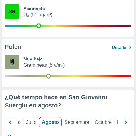
ados con el
 seleccionar
Aceptable
36
o.
O₃ (91 µg/m³)
calización
precisa e
ión mediante
, publicidad
Polen
Detalle
dos,
Muy bajo
 publicidad
Gramíneas (5 #/m³)
,
ón de
 desarrollo
s.
tros 1199
¿Qué tiempo hace en San Giovanni
ios
Suergiu en
agosto
?
yo
Junio
Julio
Agosto
Septiembre
Octubre
Noviemb