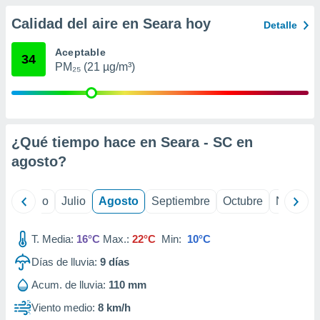
ados con el
 seleccionar
Calidad del aire en Seara hoy
Detalle
o.
calización
Aceptable
34
precisa e
PM₂₅ (21 µg/m³)
ión mediante
, publicidad
dos,
¿Qué tiempo hace en Seara - SC en
 publicidad
,
agosto
?
ón de
 desarrollo
s.
yo
Junio
Julio
Agosto
Septiembre
Octubre
Noviemb
tros 1199
ios
T. Media:
16°C
Max.:
22°C
Min:
10°C
Días de lluvia:
9
días
Acum. de lluvia:
110 mm
Viento medio:
8 km/h