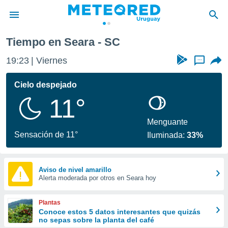
Tiempo en Seara - SC
privacidad
19:23
Viernes
...
o de
om.uy
com.uy) ha
Cielo despejado
ado por
11°
es para
ue la
 que se
Menguante
e calidad.
Sensación de 11°
Iluminada:
33%
eder a este
ediante las
opciones:
Aviso de nivel amarillo
Alerta moderada por otros en Seara hoy
ookies y
e forma
Plantas
d digital
Conoce estos 5 datos interesantes que quizás
no sepas sobre la planta del café
ada, basada