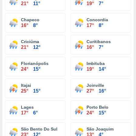
21°
11°
19°
7°
Chapeco
Concordia
16°
8°
17°
8°
Criciúma
Curitibanos
21°
12°
16°
7°
Florianópolis
Imbituba
24°
15°
19°
14°
Itajai
Joinville
25°
15°
27°
16°
Lages
Porto Belo
17°
6°
24°
15°
São Bento Do Sul
São Joaquim
23°
12°
13°
4°