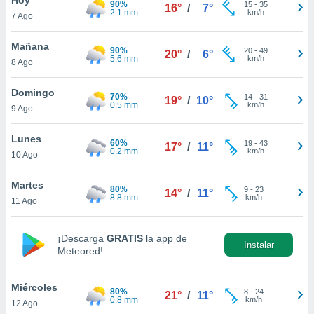
90%
ublicidad y
15
-
35
16°
/
7°
2.1 mm
km/h
7 Ago
do en
 mismo.
Mañana
90%
20
-
49
20°
/
6°
sultar más
5.6 mm
km/h
8 Ago
 en nuestra
 Cookies
y
Domingo
70%
14
-
31
ualquier
19°
/
10°
0.5 mm
km/h
9 Ago
ento
 botón
Lunes
60%
19
-
43
17°
/
11°
ación de
0.2 mm
km/h
10 Ago
kies
 disponible
Martes
80%
9
-
23
e nuestra
14°
/
11°
8.8 mm
km/h
11 Ago
.
IVAMENTE,
¡Descarga
GRATIS
la app de
Instalar
Meteored!
as
 a cookies
Miércoles
80%
8
-
24
21°
/
11°
0.8 mm
km/h
12 Ago
 no aceptar