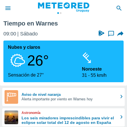
Tiempo en Warnes
privacidad
09:00
Sábado
...
o de
om.uy
com.uy) ha
Nubes y claros
ado por
26°
es para
ue la
 que se
Noroeste
e calidad.
Sensación de 27°
31
55 km/h
eder a este
ediante las
opciones:
Aviso de nivel naranja
Alerta importante por viento en Warnes hoy
ookies y
e forma
Astronomía
d digital
Los seis miradores imprescindibles para vivir el
eclipse solar total del 12 de agosto en España
ada, basada