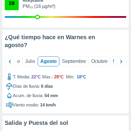
Aceptable
ados con el
28
 seleccionar
PM₂₅ (16 µg/m³)
o.
calización
precisa e
ión mediante
¿Qué tiempo hace en Warnes en
, publicidad
agosto
?
dos,
 publicidad
yo
Junio
Julio
Agosto
Septiembre
Octubre
Noviemb
,
ón de
 desarrollo
T. Media:
22°C
Max.:
28°C
Min:
18°C
s.
Días de lluvia:
6
días
tros 1199
Acum. de lluvia:
54 mm
ios
Viento medio:
14 km/h
Salida y Puesta del sol