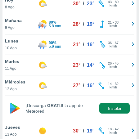
ublicidad y
43
-
80
30°
/
23°
km/h
8 Ago
do en
 mismo.
Mañana
80%
21
-
38
28°
/
19°
sultar más
5.8 mm
km/h
9 Ago
 en nuestra
 Cookies
y
Lunes
90%
36
-
67
ualquier
21°
/
16°
5.9 mm
km/h
10 Ago
ento
 botón
Martes
26
-
45
23°
/
14°
ación de
km/h
11 Ago
kies
 disponible
Miércoles
14
-
32
e nuestra
27°
/
16°
km/h
12 Ago
.
IVAMENTE,
¡Descarga
GRATIS
la app de
Instalar
Meteored!
as
 a cookies
Jueves
18
-
42
30°
/
19°
km/h
13 Ago
 no aceptar