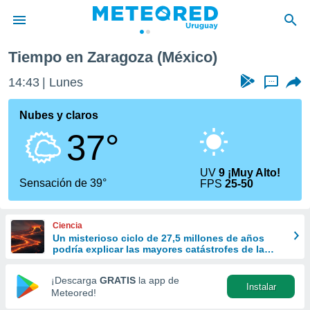
Tiempo en Zaragoza (México)
privacidad
14:43
Lunes
...
o de
om.uy
com.uy) ha
Nubes y claros
ado por
37°
es para
ue la
 que se
UV
9 ¡Muy Alto!
e calidad.
Sensación de 39°
FPS
25-50
eder a este
ediante las
opciones:
Ciencia
Un misterioso ciclo de 27,5 millones de años
ookies y
podría explicar las mayores catástrofes de la
e forma
Tierra
¡Descarga
GRATIS
la app de
Instalar
d digital
Meteored!
ada, basada