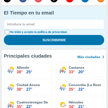
El Tiempo en tu email
He leído y acepto la política de privacidad.
Principales ciudades
Más ciudades
Allende
Castanos
38°
25°
33°
20°
Ciudad Acuna
Concordia (La Rosita)
38°
27°
35°
22°
Cuatrocienegas De Carranza
Hércules
35°
22°
34°
21°