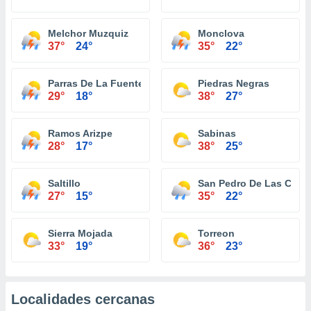
Melchor Muzquiz
Monclova
37°
24°
35°
22°
Parras De La Fuente
Piedras Negras
29°
18°
38°
27°
Ramos Arizpe
Sabinas
28°
17°
38°
25°
Saltillo
San Pedro De Las Colo
27°
15°
35°
22°
Sierra Mojada
Torreon
33°
19°
36°
23°
Localidades cercanas