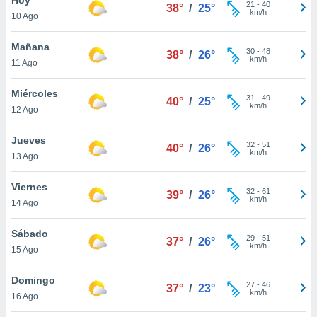
ublicidad y
21
-
40
38°
/
25°
km/h
10 Ago
do en
 mismo.
Mañana
30
-
48
38°
/
26°
sultar más
km/h
11 Ago
 en nuestra
 Cookies
y
Miércoles
31
-
49
ualquier
40°
/
25°
km/h
12 Ago
ento
 botón
Jueves
32
-
51
40°
/
26°
ación de
km/h
13 Ago
kies
 disponible
Viernes
32
-
61
e nuestra
39°
/
26°
km/h
14 Ago
.
Sábado
IVAMENTE,
29
-
51
37°
/
26°
km/h
15 Ago
as
Domingo
27
-
46
37°
/
23°
 a cookies
km/h
16 Ago
 no aceptar