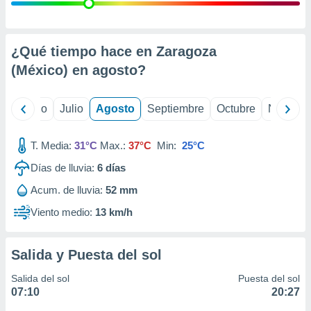
ados con el
 seleccionar
o.
calización
¿Qué tiempo hace en Zaragoza
precisa e
(México) en
agosto
?
ión mediante
, publicidad
yo
Junio
Julio
Agosto
Septiembre
Octubre
Noviemb
dos,
 publicidad
T. Media:
31°C
Max.:
37°C
Min:
25°C
,
Días de lluvia:
6
días
ón de
 desarrollo
Acum. de lluvia:
52 mm
s.
Viento medio:
13 km/h
tros 1199
ios
Salida y Puesta del sol
Salida del sol
Puesta del sol
07:10
20:27