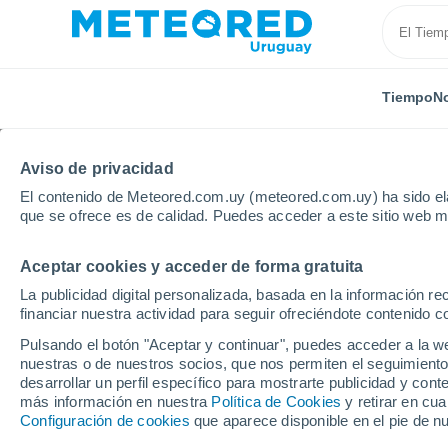
Tiempo
No
SOBRE NOSOTROS
PRODUCTOS
EMPRESA
EQU
Aviso de privacidad
El contenido de Meteored.com.uy (meteored.com.uy) ha sido ela
Inicio
Sobre nosotros
Equipo
Yurima Celdrán
que se ofrece es de calidad. Puedes acceder a este sitio web m
Aceptar cookies y acceder de forma gratuita
Yurima Celdrán
La publicidad digital personalizada, basada en la información r
financiar nuestra actividad para seguir ofreciéndote contenido c
Redactora -
34 artículos
Pulsando el botón "Aceptar y continuar", puedes acceder a la w
nuestras o de nuestros socios, que nos permiten el seguimiento
desarrollar un perfil específico para mostrarte publicidad y co
más información en nuestra
Política de Cookies
y retirar en cu
Graduada en Ciencias del Mar
por la
Unive
Configuración de cookies
que aparece disponible en el pie de n
océanos con la atmósfera le empujaron a cur