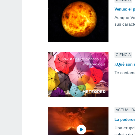
Venus: el p
Aunque Ven
sus caracte
CIENCIA
¿Qué son e
Te contamo
ACTUALID
La poderos
Una erupci
volcán de 