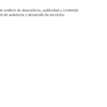
e análisis de dispositivos, publicidad y contenido
n de audiencia y desarrollo de servicios.
 en la agricultura: Islandia está cultivando superalimentos sostenibles 
a ha empezado a cultivar superalimentos aprovechando la energía geot
a sostenible ha comenzado.
AD
urrirá 'The Big One'? El brutal terremoto para el que ya se preparan en
 “The Big One” hace referencia a un megaterremoto que podría supera
 en Japón. ¿Cuándo podría producirse, según los geólogos?
25: estos 6 podrán verse desde la Tierra, ¡reserva las fechas!