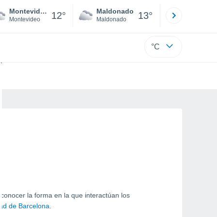
Montevideo
Maldonado
Paysandú
12°
13°
Montevideo
Maldonado
Paysandú
°C
conocer la forma en la que interactúan los
dad de Barcelona
.