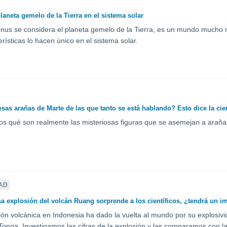
laneta gemelo de la Tierra en el sistema solar
us se considera el planeta gemelo de la Tierra, es un mundo mucho 
rísticas lo hacen único en el sistema solar.
sas arañas de Marte de las que tanto se está hablando? Esto dice la cie
s qué son realmente las misteriosas figuras que se asemejan a arañas
AD
a explosión del volcán Ruang sorprende a los científicos, ¿tendrá un i
ón volcánica en Indonesia ha dado la vuelta al mundo por su explosivid
Tonga. Investigamos las cifras de la explosión y las comparamos con l