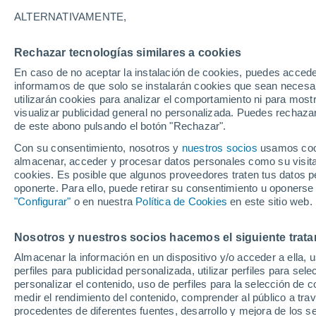
Oceanógrafa y meteoróloga por vocación, sus
ALTERNATIVAMENTE,
antropogénicas, la llevaron
a colaborar con 
meteorológicas que influyen en el comportami
Rechazar tecnologías similares a cookies
Además, Yurima cuenta con un año de exper
En caso de no aceptar la instalación de cookies, puedes accede
informativos
. Realizando sus propias predi
informamos de que solo se instalarán cookies que sean necesari
utilizarán cookies para analizar el comportamiento ni para most
Su pasión por transmitir sus conocimientos s
visualizar publicidad general no personalizada. Puedes rechazar
de este abono pulsando el botón "Rechazar".
artículos divulgativos en materia meteorológi
Con su consentimiento, nosotros y
nuestros socios
usamos cooki
almacenar, acceder y procesar datos personales como su visita e
cookies. Es posible que algunos proveedores traten tus datos pe
Artículos de Yurima Celdrán
oponerte. Para ello, puede retirar su consentimiento u oponerse
"Configurar"
o en nuestra
Política de Cookies
en este sitio web.
ACTUALID
Nosotros y nuestros socios hacemos el siguiente trata
El Institu
Almacenar la información en un dispositivo y/o acceder a ella, 
Un equipo 
perfiles para publicidad personalizada, utilizar perfiles para sele
evidencia 
personalizar el contenido, uso de perfiles para la selección de c
medir el rendimiento del contenido, comprender al público a tra
procedentes de diferentes fuentes, desarrollo y mejora de los se