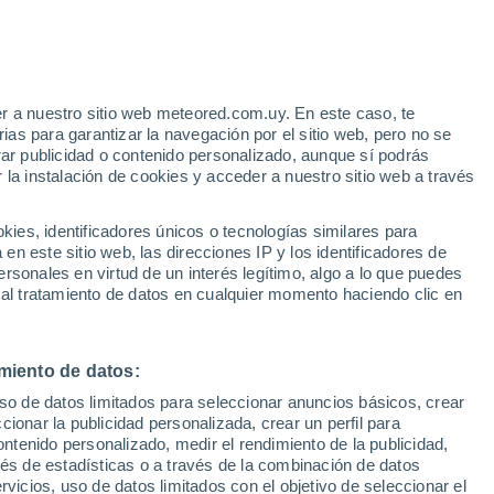
 grandes intereses en ayudar a entender y prevenir los cambios que s
el
Instituto de Diagnóstico Ambiental y Estudios del Agua – CSIC
. Donde
ento del ozono troposférico.
iencia en
Radio Televisión Canaria
como
meteorológa y presentadora
r a nuestro sitio web meteored.com.uy. En este caso, te
cciones meteorológicas y editando contenidos meteorológicos.
as para garantizar la navegación por el sitio web, pero no se
rar publicidad o contenido personalizado, aunque sí podrás
obre meteorología y climatología, le han llevado a ser colabora en
Met
 la instalación de cookies y acceder a nuestro sitio web a través
ca.
es, identificadores únicos o tecnologías similares para
n este sitio web, las direcciones IP y los identificadores de
rsonales en virtud de un interés legítimo, algo a lo que puedes
 al tratamiento de datos en cualquier momento haciendo clic en
AD
miento de datos:
to SETI ante posibles esferas de Dyson: ¿hemos encontrado evidencias de
uso de datos limitados para seleccionar anuncios básicos, crear
de astrónomos ha identificado estrellas con un misterioso exceso de rad
ccionar la publicidad personalizada, crear un perfil para
de esferas de Dyson construidas por civilizaciones avanzadas?
ontenido personalizado, medir el rendimiento de la publicidad,
vés de estadísticas o a través de la combinación de datos
rvicios, uso de datos limitados con el objetivo de seleccionar el