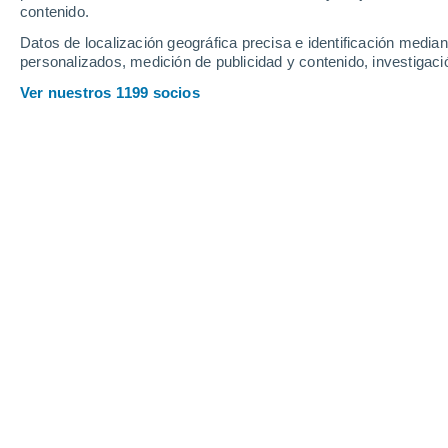
contenido.
Datos de localización geográfica precisa e identificación mediant
CIENCIA
personalizados, medición de publicidad y contenido, investigació
Revolución
Ver nuestros 1199 socios
Una empres
agricultur
ACTUALID
¿Cuándo oc
El término
catástrofe
CIENCIA
Cometas 20