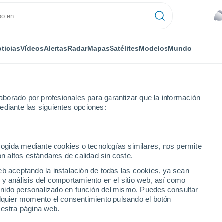
ticias
Vídeos
Alertas
Radar
Mapas
Satélites
Modelos
Mundo
IPO
MEDIOS
TRABAJA
borado por profesionales para garantizar que la información
ediante las siguientes opciones:
ecogida mediante cookies o tecnologías similares, nos permite
on altos estándares de calidad sin coste.
eb aceptando la instalación de todas las cookies, ya sean
 y análisis del comportamiento en el sitio web, así como
ntenido personalizado en función del mismo. Puedes consultar
alquier momento el consentimiento pulsando el botón
rsidad de Las Palmas de Gran Canaria
en 2016. Su gran inquietud por 
uestra página web.
sar el
Máster de Meteorología, finalizado en el 2017 en
la
Universi