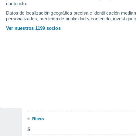
José Enrique Rodo
contenido.
L
Datos de localización geográfica precisa e identificación mediant
personalizados, medición de publicidad y contenido, investigació
La Concordia
Ver nuestros 1199 socios
La Loma
M
Mercedes
P
Palmar
Palmitas
R
Risso
S