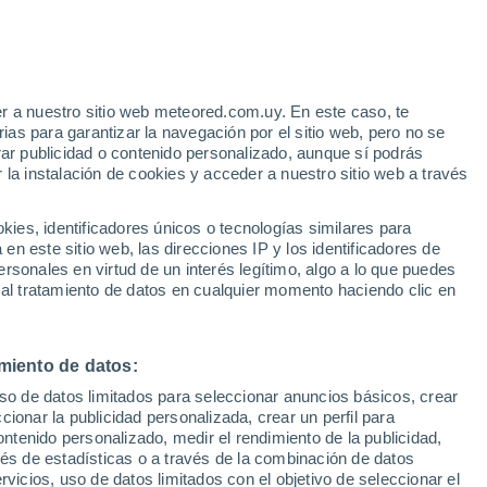
r a nuestro sitio web meteored.com.uy. En este caso, te
as para garantizar la navegación por el sitio web, pero no se
Chacras de Dolores
rar publicidad o contenido personalizado, aunque sí podrás
 la instalación de cookies y acceder a nuestro sitio web a través
Colonia Concordia
es, identificadores únicos o tecnologías similares para
Cuchilla del Perdido
n este sitio web, las direcciones IP y los identificadores de
rsonales en virtud de un interés legítimo, algo a lo que puedes
 al tratamiento de datos en cualquier momento haciendo clic en
miento de datos:
uso de datos limitados para seleccionar anuncios básicos, crear
El Tala
ccionar la publicidad personalizada, crear un perfil para
ontenido personalizado, medir el rendimiento de la publicidad,
vés de estadísticas o a través de la combinación de datos
rvicios, uso de datos limitados con el objetivo de seleccionar el