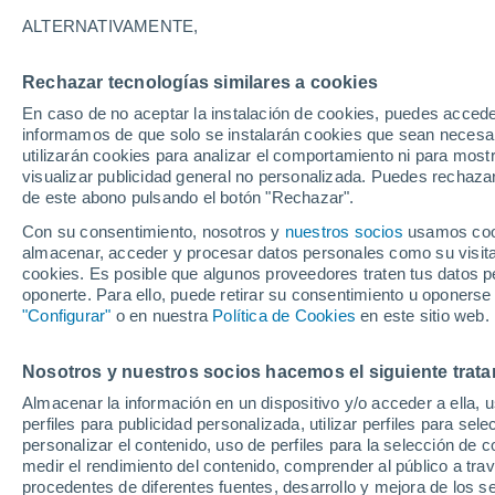
A
ALTERNATIVAMENTE,
Agraciada
Rechazar tecnologías similares a cookies
C
En caso de no aceptar la instalación de cookies, puedes accede
informamos de que solo se instalarán cookies que sean necesari
Ca
utilizarán cookies para analizar el comportamiento ni para most
visualizar publicidad general no personalizada. Puedes rechazar
Cardona
de este abono pulsando el botón "Rechazar".
Con su consentimiento, nosotros y
nuestros socios
usamos cooki
Castillos
almacenar, acceder y procesar datos personales como su visita e
cookies. Es posible que algunos proveedores traten tus datos pe
D
oponerte. Para ello, puede retirar su consentimiento u oponerse
"Configurar"
o en nuestra
Política de Cookies
en este sitio web.
Dolores
E
Nosotros y nuestros socios hacemos el siguiente trata
Almacenar la información en un dispositivo y/o acceder a ella, 
Ega
perfiles para publicidad personalizada, utilizar perfiles para sele
personalizar el contenido, uso de perfiles para la selección de c
J
medir el rendimiento del contenido, comprender al público a tra
procedentes de diferentes fuentes, desarrollo y mejora de los se