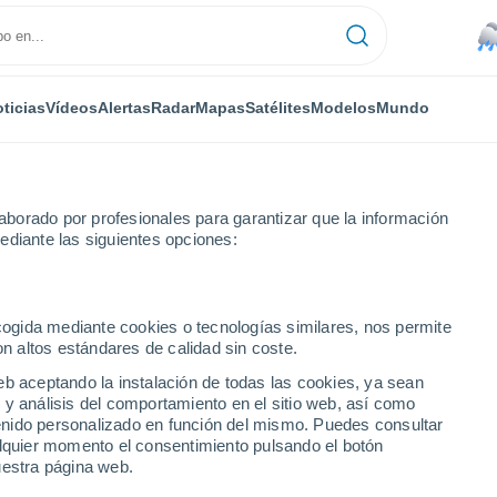
ticias
Vídeos
Alertas
Radar
Mapas
Satélites
Modelos
Mundo
borado por profesionales para garantizar que la información
ediante las siguientes opciones:
ecogida mediante cookies o tecnologías similares, nos permite
on altos estándares de calidad sin coste.
 ciudades de Soriano
eb aceptando la instalación de todas las cookies, ya sean
 y análisis del comportamiento en el sitio web, así como
ntenido personalizado en función del mismo. Puedes consultar
alquier momento el consentimiento pulsando el botón
uestra página web.