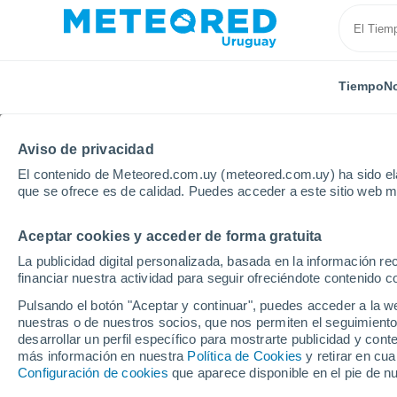
Tiempo
No
Aviso de privacidad
El contenido de Meteored.com.uy (meteored.com.uy) ha sido ela
que se ofrece es de calidad. Puedes acceder a este sitio web m
Aceptar cookies y acceder de forma gratuita
Inicio
Soriano
Localidades
La publicidad digital personalizada, basada en la información r
financiar nuestra actividad para seguir ofreciéndote contenido c
El tiempo en todas las
Pulsando el botón "Aceptar y continuar", puedes acceder a la w
nuestras o de nuestros socios, que nos permiten el seguimiento
Todas las localidades de Soriano
desarrollar un perfil específico para mostrarte publicidad y co
más información en nuestra
Política de Cookies
y retirar en cu
A - V
Configuración de cookies
que aparece disponible en el pie de n