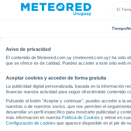
Tiempo
No
Aviso de privacidad
El contenido de Meteored.com.uy (meteored.com.uy) ha sido ela
que se ofrece es de calidad. Puedes acceder a este sitio web m
Aceptar cookies y acceder de forma gratuita
Inicio
Soriano
Chacras de Dolores
La publicidad digital personalizada, basada en la información r
financiar nuestra actividad para seguir ofreciéndote contenido c
Tiempo en Chacras de 
Pulsando el botón "Aceptar y continuar", puedes acceder a la w
nuestras o de nuestros socios, que nos permiten el seguimiento
00:08
Sábado
desarrollar un perfil específico para mostrarte publicidad y co
más información en nuestra
Política de Cookies
y retirar en cu
Configuración de cookies
que aparece disponible en el pie de n
Nubes y claros