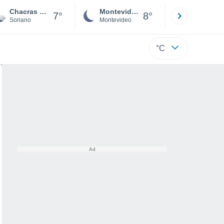
Chacras de Dolores
Montevideo
Maldonad
7°
8°
Soriano
Montevideo
Maldonado
°C