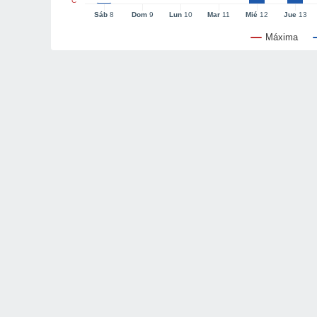
°C
Sáb
8
Dom
9
Lun
10
Mar
11
Mié
12
Jue
13
Máxima