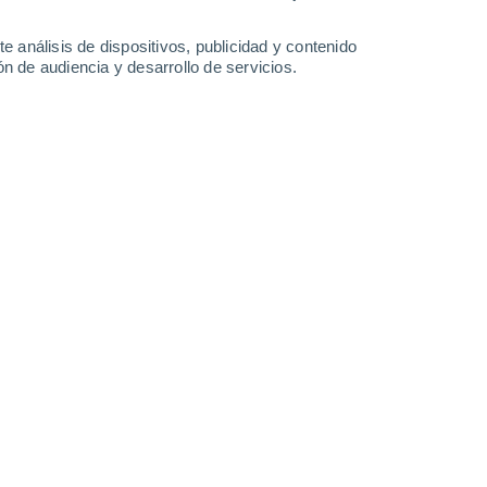
1.7 mm
4.2 mm
12°
/
2°
12°
/
4°
11°
/
6°
14°
/
6°
e análisis de dispositivos, publicidad y contenido
n de audiencia y desarrollo de servicios.
-
36
km/h
20
-
36
km/h
20
-
39
km/h
13
-
25
km/h
8 de agosto
Norte
0 Bajo
12
-
21 km/h
FPS:
no
Norte
0 Bajo
12
-
20 km/h
FPS:
no
uboso
Norte
0 Bajo
11
-
19 km/h
FPS:
no
Noroeste
0 Bajo
11
-
23 km/h
FPS:
no