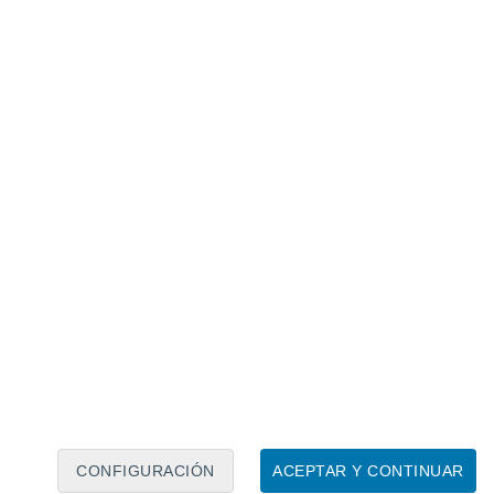
Calendario lunar
Lun
Mar
Mié
Jue
Vie
Sáb
Dom
8
9
10
11
12
13
14
15
16
CONFIGURACIÓN
ACEPTAR Y CONTINUAR