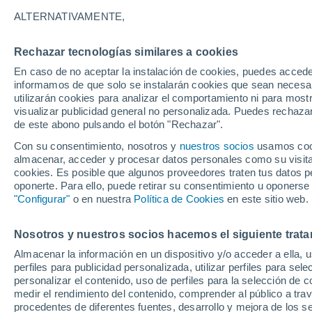
7°
ALTERNATIVAMENTE,
Rechazar tecnologías similares a cookies
Menguant
En caso de no aceptar la instalación de cookies, puedes accede
Iluminada
Sensación de 5°
informamos de que solo se instalarán cookies que sean necesari
utilizarán cookies para analizar el comportamiento ni para most
visualizar publicidad general no personalizada. Puedes rechazar
de este abono pulsando el botón "Rechazar".
Astronomía
Los seis miradores imprescindibles para vivir
Con su consentimiento, nosotros y
nuestros socios
usamos cooki
eclipse solar total del 12 de agosto en Españ
almacenar, acceder y procesar datos personales como su visita e
cookies. Es posible que algunos proveedores traten tus datos pe
Tiempo 1 - 7 días
Actualidad
Mapa de lluvia
Radar
oponerte. Para ello, puede retirar su consentimiento u oponerse
"Configurar"
o en nuestra
Política de Cookies
en este sitio web.
Nosotros y nuestros socios hacemos el siguiente trata
Mañana
Lunes
Hoy
Almacenar la información en un dispositivo y/o acceder a ella, 
9 Ago
10 Ago
8 Ago
perfiles para publicidad personalizada, utilizar perfiles para sele
personalizar el contenido, uso de perfiles para la selección de c
medir el rendimiento del contenido, comprender al público a tra
procedentes de diferentes fuentes, desarrollo y mejora de los se
30%