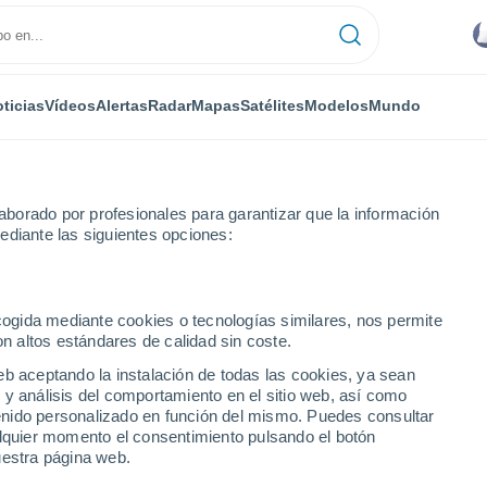
ticias
Vídeos
Alertas
Radar
Mapas
Satélites
Modelos
Mundo
borado por profesionales para garantizar que la información
ediante las siguientes opciones:
ecogida mediante cookies o tecnologías similares, nos permite
on altos estándares de calidad sin coste.
Dolores
eb aceptando la instalación de todas las cookies, ya sean
 y análisis del comportamiento en el sitio web, así como
...
ntenido personalizado en función del mismo. Puedes consultar
alquier momento el consentimiento pulsando el botón
Por hora
uestra página web.
Cielos cubiertos en las próximas
horas