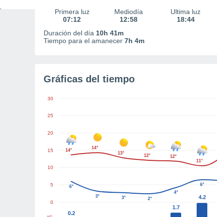
Primera luz
Mediodía
Última luz
07:12
12:58
18:44
Duración del día
10h 41m
Tiempo para el amanecer
7h 4m
Gráficas del tiempo
30
25
20
14°
15
14°
13°
12°
12°
11°
10
5
6°
6°
4°
3°
4.2
3°
2°
0
1.7
0.2