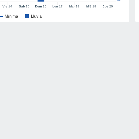
mm
Vie
14
Sáb
15
Dom
16
Lun
17
Mar
18
Mié
19
Jue
20
Mínima
Lluvia