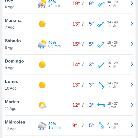
90%
ublicidad y
40
-
70
19°
/
9°
24 mm
km/h
6 Ago
do en
 mismo.
Mañana
24
-
48
13°
/
5°
sultar más
km/h
7 Ago
 en nuestra
 Cookies
y
Sábado
40%
18
-
36
ualquier
15°
/
5°
0.6 mm
km/h
8 Ago
ento
 botón
Domingo
15
-
29
14°
/
3°
ación de
km/h
9 Ago
kies
 disponible
Lunes
14
-
28
e nuestra
13°
/
3°
km/h
10 Ago
.
Martes
IVAMENTE,
18
-
37
12°
/
3°
km/h
11 Ago
as
Miércoles
80%
21
-
40
9°
/
5°
 a cookies
1.9 mm
km/h
12 Ago
 no aceptar