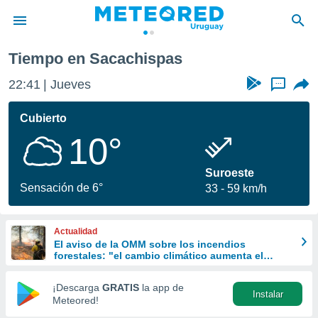
Tiempo en Sacachispas
privacidad
22:41
Jueves
...
o de
om.uy
com.uy) ha
Cubierto
ado por
10°
es para
ue la
 que se
Suroeste
e calidad.
Sensación de 6°
33
59 km/h
eder a este
ediante las
opciones:
Actualidad
El aviso de la OMM sobre los incendios
ookies y
forestales: "el cambio climático aumenta el
e forma
riesgo, pero no es el único culpable
¡Descarga
GRATIS
la app de
Instalar
d digital
Meteored!
ada, basada