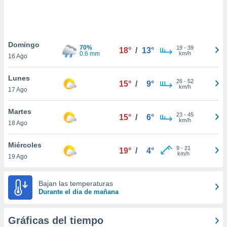
ste abono
 botón
.
Domingo
70%
19
-
39
18°
/
13°
nto,
0.6 mm
km/h
16 Ago
cios
Lunes
kies,
26
-
52
15°
/
9°
km/h
17 Ago
ores únicos
as similares
nar,
Martes
23
-
45
15°
/
6°
rocesar
km/h
18 Ago
onales como
 este sitio
Miércoles
recciones IP
9
-
21
19°
/
4°
km/h
19 Ago
ficadores de
 posible
s
Bajan las temperaturas
 traten tus
Durante el dia de mañana
nales en
 interés
go a lo que
Gráficas del tiempo
nerte. Para