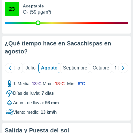
ados con el
Aceptable
 seleccionar
23
o.
O₃ (59 µg/m³)
calización
precisa e
ión mediante
¿Qué tiempo hace en Sacachispas en
, publicidad
agosto
?
dos,
 publicidad
,
yo
Junio
Julio
Agosto
Septiembre
Octubre
Noviemb
ón de
 desarrollo
s.
T. Media:
13°C
Max.:
18°C
Min:
8°C
tros 1199
Días de lluvia:
7
días
ios
Acum. de lluvia:
98 mm
Viento medio:
13 km/h
Salida y Puesta del sol