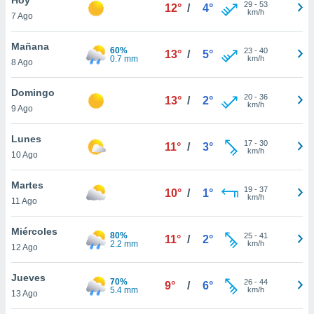
ublicidad y
29
-
53
12°
/
4°
km/h
7 Ago
do en
 mismo.
Mañana
60%
23
-
40
13°
/
5°
sultar más
0.7 mm
km/h
8 Ago
 en nuestra
 Cookies
y
Domingo
20
-
36
ualquier
13°
/
2°
km/h
9 Ago
ento
 botón
Lunes
17
-
30
11°
/
3°
ación de
km/h
10 Ago
kies
 disponible
Martes
19
-
37
e nuestra
10°
/
1°
km/h
11 Ago
.
Miércoles
IVAMENTE,
80%
25
-
41
11°
/
2°
2.2 mm
km/h
12 Ago
as
Jueves
70%
26
-
44
9°
/
6°
 a cookies
5.4 mm
km/h
13 Ago
 no aceptar