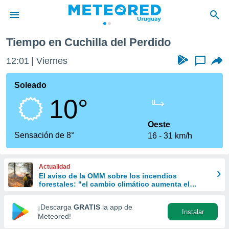
Tiempo en Cuchilla del Perdido
privacidad
12:01
Viernes
...
o de
om.uy
com.uy) ha
Soleado
ado por
10°
es para
ue la
 que se
Oeste
e calidad.
Sensación de 8°
16
31 km/h
eder a este
ediante las
opciones:
Actualidad
El aviso de la OMM sobre los incendios
ookies y
forestales: "el cambio climático aumenta el
e forma
riesgo, pero no es el único culpable
¡Descarga
GRATIS
la app de
Instalar
d digital
Meteored!
ada, basada