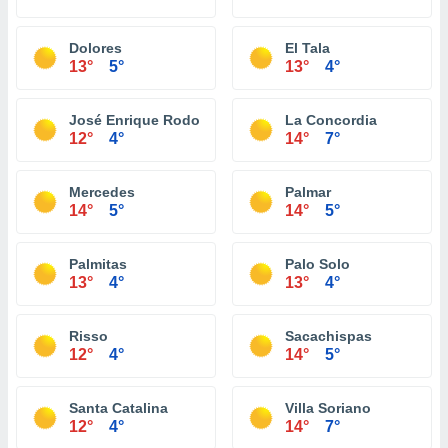
Dolores
El Tala
13°
5°
13°
4°
José Enrique Rodo
La Concordia
12°
4°
14°
7°
Mercedes
Palmar
14°
5°
14°
5°
Palmitas
Palo Solo
13°
4°
13°
4°
Risso
Sacachispas
12°
4°
14°
5°
Santa Catalina
Villa Soriano
12°
4°
14°
7°