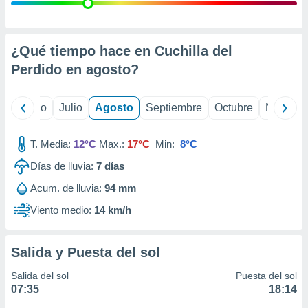
ados con el
 seleccionar
o.
calización
¿Qué tiempo hace en Cuchilla del
precisa e
Perdido en
agosto
?
ión mediante
, publicidad
yo
Junio
Julio
Agosto
Septiembre
Octubre
Noviemb
dos,
 publicidad
T. Media:
12°C
Max.:
17°C
Min:
8°C
,
Días de lluvia:
7
días
ón de
 desarrollo
Acum. de lluvia:
94 mm
s.
Viento medio:
14 km/h
tros 1199
ios
Salida y Puesta del sol
Salida del sol
Puesta del sol
07:35
18:14