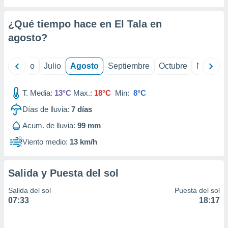
ados con el
 seleccionar
o.
¿Qué tiempo hace en El Tala en
calización
agosto
?
precisa e
ión mediante
yo
Junio
Julio
Agosto
Septiembre
Octubre
Noviemb
, publicidad
T. Media:
13°C
Max.:
18°C
Min:
8°C
dos,
 publicidad
Días de lluvia:
7
días
,
ón de
Acum. de lluvia:
99 mm
 desarrollo
Viento medio:
13 km/h
s.
tros 1199
ios
Salida y Puesta del sol
Salida del sol
Puesta del sol
07:33
18:17