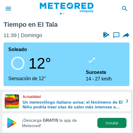
Tiempo en El Tala
privacidad
11:39
Domingo
...
o de
om.uy
com.uy) ha
Soleado
ado por
12°
es para
ue la
 que se
Suroeste
e calidad.
Sensación de 12°
14
27 km/h
eder a este
ediante las
opciones:
Actualidad
Un meteorólogo italiano avisa: el fenómeno de El
ookies y
Niño podría traer olas de calor más intensas a
e forma
Europa
¡Descarga
GRATIS
la app de
Instalar
d digital
Meteored!
ada, basada