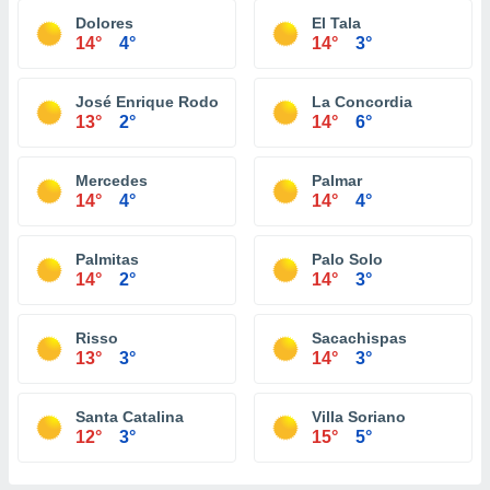
Dolores
El Tala
14°
4°
14°
3°
José Enrique Rodo
La Concordia
13°
2°
14°
6°
Mercedes
Palmar
14°
4°
14°
4°
Palmitas
Palo Solo
14°
2°
14°
3°
Risso
Sacachispas
13°
3°
14°
3°
Santa Catalina
Villa Soriano
12°
3°
15°
5°