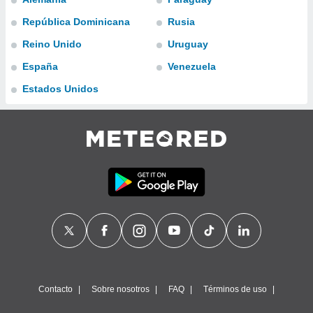
ublicidad y
República Dominicana
Rusia
do en
Reino Unido
Uruguay
 mismo.
sultar más
España
Venezuela
 en nuestra
 Cookies
y
Estados Unidos
ualquier
ento
 botón
ación de
kies
 disponible
e nuestra
.
IVAMENTE,
as
 a cookies
Contacto
Sobre nosotros
FAQ
Términos de uso
 no aceptar