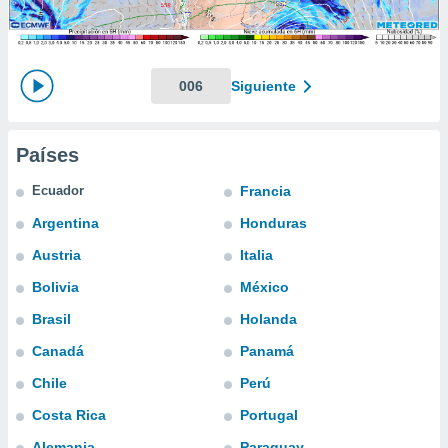
mación
ediante
ecnologías
nos permite
estra
006
Siguiente
ara seguir
e contenido
ACEPTAR
stándares
Y
Países
sin coste.
CONTINUAR
 botón
Ecuador
Francia
continuar",
CONFIGURACIÓN
Argentina
Honduras
der a la
ndo la
Austria
Italia
 de todas
, ya sean
Bolivia
México
de nuestros
Brasil
Holanda
 nos
Canadá
Panamá
 y análisis
tamiento en
Chile
Perú
b, así como
Costa Rica
Portugal
un perfil
para
Alemania
Paraguay