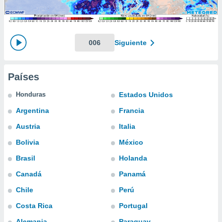
mación
ediante
ecnologías
nos permite
estra
006
Siguiente
ara seguir
e contenido
ACEPTAR
stándares
Y
Países
sin coste.
CONTINUAR
 botón
Honduras
Estados Unidos
continuar",
CONFIGURACIÓN
Argentina
Francia
der a la
ndo la
Austria
Italia
 de todas
, ya sean
Bolivia
México
de nuestros
Brasil
Holanda
 nos
Canadá
Panamá
 y análisis
tamiento en
Chile
Perú
b, así como
Costa Rica
Portugal
un perfil
para
Alemania
Paraguay