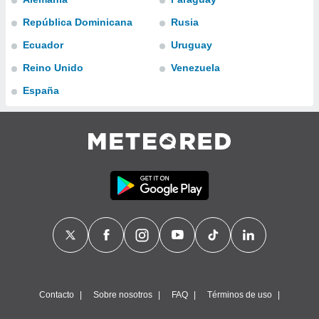
ublicidad y
República Dominicana
Rusia
do en
Ecuador
Uruguay
 mismo.
sultar más
Reino Unido
Venezuela
 en nuestra
 Cookies
y
España
ualquier
ento
 botón
ación de
kies
 disponible
e nuestra
.
IVAMENTE,
as
 a cookies
Contacto
Sobre nosotros
FAQ
Términos de uso
 no aceptar