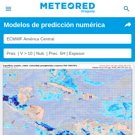
Modelos de predicción numérica
privacidad
o de
ECMWF América Central
om.uy
com.uy) ha
Pres. | V > 10 | Nub. | Prec. 6H | Espesor
ado por
es para
ue la
 que se
e calidad.
eder a este
ediante las
opciones:
ookies y
e forma
d digital
ada, basada