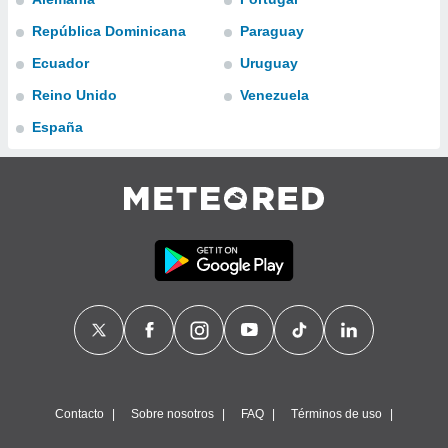
ublicidad y
República Dominicana
Paraguay
do en
Ecuador
Uruguay
 mismo.
sultar más
Reino Unido
Venezuela
 en nuestra
 Cookies
y
España
ualquier
ento
 botón
ación de
kies
 disponible
e nuestra
.
IVAMENTE,
as
 a cookies
Contacto
Sobre nosotros
FAQ
Términos de uso
 no aceptar