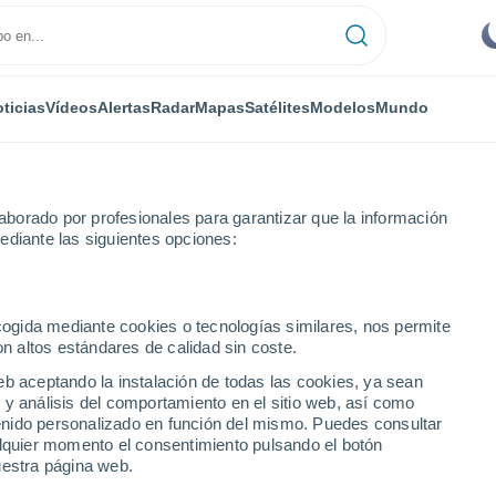
ticias
Vídeos
Alertas
Radar
Mapas
Satélites
Modelos
Mundo
borado por profesionales para garantizar que la información
ediante las siguientes opciones:
Sur - Lat(+10..-30)
ecogida mediante cookies o tecnologías similares, nos permite
on altos estándares de calidad sin coste.
numérica
eb aceptando la instalación de todas las cookies, ya sean
 y análisis del comportamiento en el sitio web, así como
ntenido personalizado en función del mismo. Puedes consultar
TEMPERATURA
GEOP. 850 HPA |
GEOP. 500 HPA |
VIENTO 10M |
alquier momento el consentimiento pulsando el botón
2M
TEMP.
PRES. | TEMP.
PRESIÓN
uestra página web.