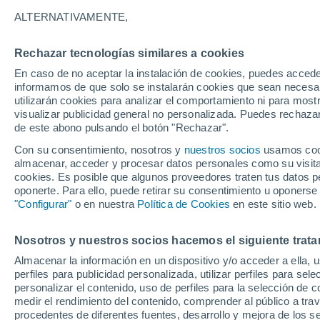
ESPESOR
ALTERNATIVAMENTE,
Paraguay
Rechazar tecnologías similares a cookies
En caso de no aceptar la instalación de cookies, puedes accede
ECMWF América Sur -
informamos de que solo se instalarán cookies que sean necesari
Lat(+10..-30)
utilizarán cookies para analizar el comportamiento ni para most
visualizar publicidad general no personalizada. Puedes rechazar
ECMWF América Sur -
de este abono pulsando el botón "Rechazar".
Lat(-25..-50)
Con su consentimiento, nosotros y
nuestros socios
usamos cooki
almacenar, acceder y procesar datos personales como su visita e
GFS América Sur -
cookies. Es posible que algunos proveedores traten tus datos pe
Lat(+10..-30)
oponerte. Para ello, puede retirar su consentimiento u oponerse
"Configurar"
o en nuestra
Política de Cookies
en este sitio web.
GFS América Sur -
Lat(-25..-50)
Nosotros y nuestros socios hacemos el siguiente trata
Almacenar la información en un dispositivo y/o acceder a ella, 
perfiles para publicidad personalizada, utilizar perfiles para sele
personalizar el contenido, uso de perfiles para la selección de c
medir el rendimiento del contenido, comprender al público a tra
procedentes de diferentes fuentes, desarrollo y mejora de los se