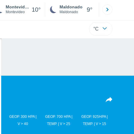
Montevideo
Maldonado
Paysandú
10°
9°
Montevideo
Maldonado
Paysandú
°C
GEOP. 300 HPA |
GEOP. 700 HPA |
GEOP. 925HPA |
V > 40
TEMP. | V > 25
TEMP. | V > 15