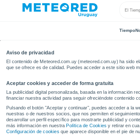
Tiempo
No
Aviso de privacidad
El contenido de Meteored.com.uy (meteored.com.uy) ha sido ela
que se ofrece es de calidad. Puedes acceder a este sitio web m
Aceptar cookies y acceder de forma gratuita
Inicio
Modelos
Modelos Paraguay - ECMWF América 
La publicidad digital personalizada, basada en la información r
financiar nuestra actividad para seguir ofreciéndote contenido c
Modelos de predicción 
Pulsando el botón "Aceptar y continuar", puedes acceder a la w
nuestras o de nuestros socios, que nos permiten el seguimiento
desarrollar un perfil específico para mostrarte publicidad y co
PRES. | V > 10
PRECIPITACIÓN
NIEVE
más información en nuestra
Política de Cookies
y retirar en cu
| NUB. |
ACUMULADA
ACUMULADA
Configuración de cookies
que aparece disponible en el pie de n
PREC. 6H |