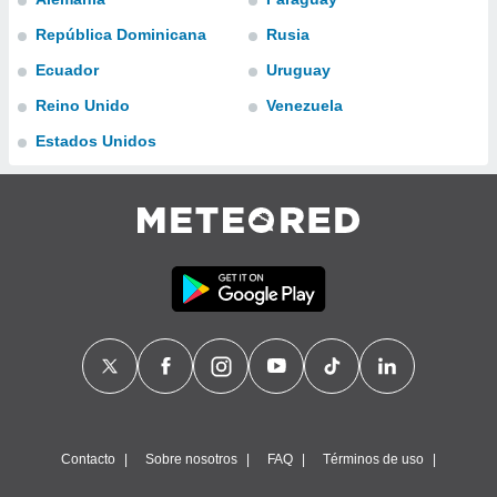
ublicidad y
República Dominicana
Rusia
do en
Ecuador
Uruguay
 mismo.
sultar más
Reino Unido
Venezuela
 en nuestra
 Cookies
y
Estados Unidos
ualquier
ento
 botón
ación de
kies
 disponible
e nuestra
.
IVAMENTE,
as
 a cookies
Contacto
Sobre nosotros
FAQ
Términos de uso
 no aceptar