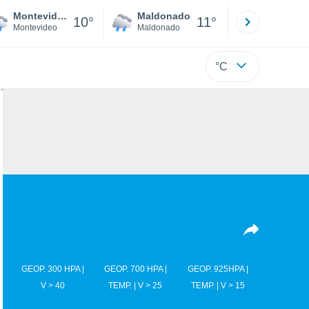
Montevideo
Maldonado
Paysandú
10°
11°
Montevideo
Maldonado
Paysandú
°C
GEOP. 300 HPA |
GEOP. 700 HPA |
GEOP. 925HPA |
V > 40
TEMP. | V > 25
TEMP. | V > 15