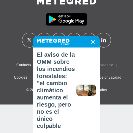
El aviso de la
OMM sobre
Contacto
Sobre nosotros
FAQ
Términos de uso
los incendios
forestales:
Cookies
Política de privacidad
Configuración de privacidad
"el cambio
climático
© 2026 Meteored. Todos los derechos reservados
aumenta el
riesgo, pero
no es el
único
culpable