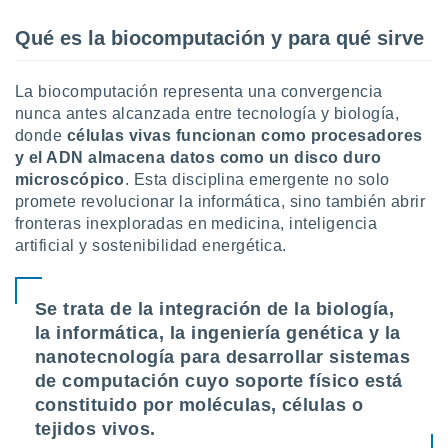
ón de
uedes
Qué es la biocomputación y para qué sirve
uestro sitio
ed.com.uy.
o, te
La biocomputación representa una convergencia
 de que
nunca antes alcanzada entre tecnología y biología,
talarán
donde
células vivas funcionan como procesadores
e sean
y el ADN almacena datos como un disco duro
para
a
microscópico
. Esta disciplina emergente no solo
por el sitio
promete revolucionar la informática, sino también abrir
o se
fronteras inexploradas en medicina, inteligencia
cookies para
artificial y sostenibilidad energética.
nto ni para
licidad o
Se trata de la integración de la biología,
ado, aunque
la informática, la ingeniería genética y la
sualizar
nanotecnología para desarrollar sistemas
general no
de computación cuyo soporte físico está
ada. Puedes
constituido por moléculas, células o
 instalación
y acceder a
tejidos vivos.
io web a