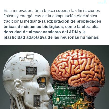
ste abono
 botón
Esta innovadora área busca superar las limitaciones
.
físicas y energéticas de la computación electrónica
tradicional mediante la
explotación de propiedades
nto,
únicas de sistemas biológicos, como la ultra alta
densidad de almacenamiento del ADN y la
cios
plasticidad adaptativa de las neuronas humanas.
kies,
ores únicos
as similares
nar,
rocesar
onales como
 este sitio
recciones IP
ficadores de
 posible
s
 traten tus
nales en
 interés
go a lo que
nerte. Para