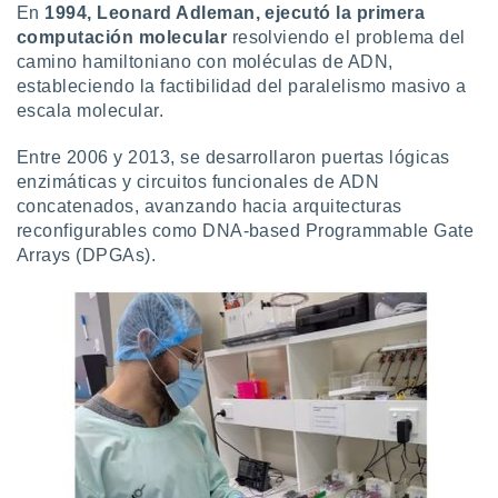
En
1994, Leonard Adleman, ejecutó la primera
ar perfiles
idad
computación molecular
resolviendo el problema del
a, utilizar
camino hamiltoniano con moléculas de ADN,
a
estableciendo la factibilidad del paralelismo masivo a
 la
escala molecular.
da, crear un
Entre 2006 y 2013, se desarrollaron puertas lógicas
personalizar
enzimáticas y circuitos funcionales de ADN
o, uso de
a la
concatenados, avanzando hacia arquitecturas
e contenido
reconfigurables como DNA-based Programmable Gate
do, medir el
Arrays (DPGAs).
 de la
medir el
 del
 comprender
 través de
s o a través
nación de
edentes de
fuentes,
y mejora de
os, uso de