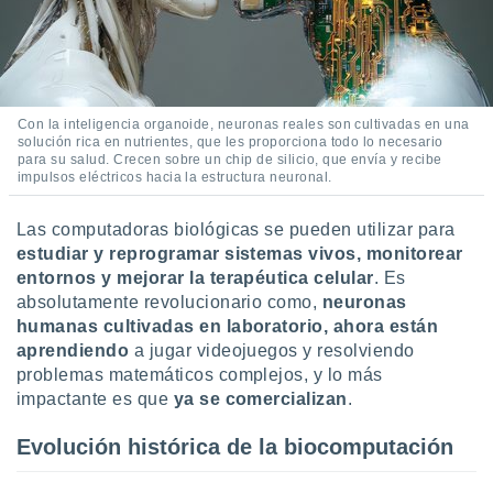
retirar su
ento u
 de datos
er momento
ic en
Con la inteligencia organoide, neuronas reales son cultivadas en una
o en
solución rica en nutrientes, que les proporciona todo lo necesario
para su salud. Crecen sobre un chip de silicio, que envía y recibe
impulsos eléctricos hacia la estructura neuronal.
 Cookies
en
eb.
Las computadoras biológicas se pueden utilizar para
y
estudiar y reprogramar sistemas vivos, monitorear
socios
entornos y mejorar la terapéutica celular
. Es
el
absolutamente revolucionario como,
neuronas
humanas cultivadas en laboratorio, ahora están
to de
aprendiendo
a jugar videojuegos y resolviendo
problemas matemáticos complejos, y lo más
la
impactante es que
ya se comercializan
.
 en un
 y/o acceder
Evolución histórica de la biocomputación
 de datos
ara
 anuncios