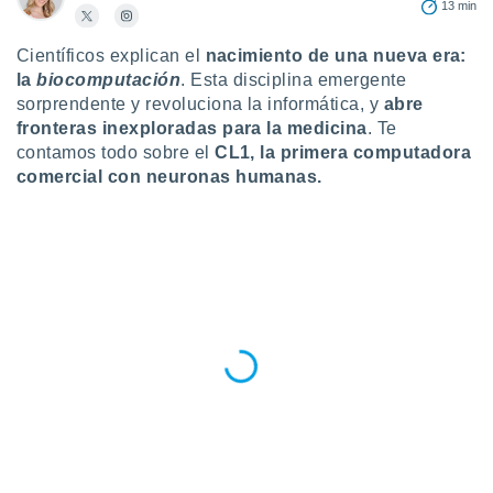
13 min
ublicidad y
do en
Científicos explican el
nacimiento de una nueva era:
 mismo.
la
biocomputación
. Esta disciplina emergente
sultar más
sorprendente y revoluciona la informática, y
abre
 en nuestra
fronteras inexploradas para la medicina
. Te
 Cookies
y
contamos todo sobre el
CL1, la primera computadora
ualquier
comercial con neuronas humanas.
ento
 botón
ación de
kies
 disponible
e nuestra
.
IVAMENTE,
as
 a cookies
 no aceptar