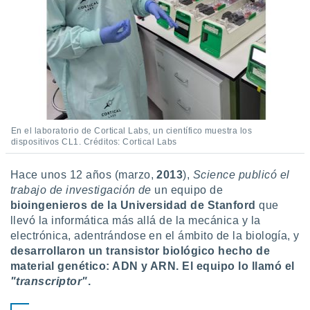
ados con el
 seleccionar
o.
calización
precisa e
ión mediante
, publicidad
dos,
En el laboratorio de Cortical Labs, un científico muestra los
 publicidad
dispositivos CL1. Créditos: Cortical Labs
,
ón de
Hace unos 12 años (marzo,
2013
),
Science publicó el
 desarrollo
trabajo de investigación de
un equipo de
s.
bioingenieros de la Universidad de Stanford
que
tros 1199
llevó la informática más allá de la mecánica y la
ios
electrónica, adentrándose en el ámbito de la biología, y
desarrollaron un transistor biológico hecho de
material genético: ADN y ARN. El equipo lo llamó el
"transcriptor"
.