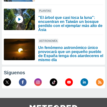
PLANTAS
"El árbol que casi toca la luna":
encuentran en Taiwán un bosque
perdido con el ejemplar más alto de
Asia
ASTRONOMÍA
Un fenómeno astronómico único
provocará que un pequeño pueblo
de España tenga dos atardeceres el
mismo día
Síguenos