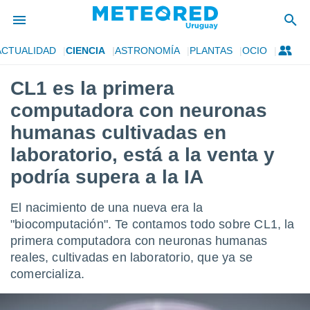
ACTUALIDAD
CIENCIA
ASTRONOMÍA
PLANTAS
OCIO
privacidad
CL1 es la primera
o de
om.uy
computadora con neuronas
com.uy) ha
ado por
humanas cultivadas en
es para
laboratorio, está a la venta y
ue la
 que se
podría supera a la IA
e calidad.
eder a este
ediante las
El nacimiento de una nueva era la
opciones:
"biocomputación". Te contamos todo sobre CL1, la
primera computadora con neuronas humanas
ookies y
e forma
reales, cultivadas en laboratorio, que ya se
comercializa.
d digital
ada, basada