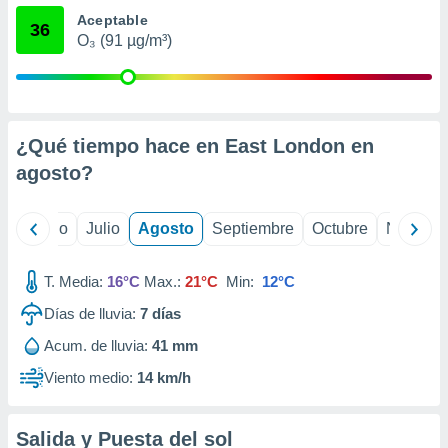
ados con el
Aceptable
 seleccionar
36
o.
O₃ (91 µg/m³)
calización
precisa e
ión mediante
¿Qué tiempo hace en East London en
, publicidad
agosto
?
dos,
 publicidad
,
yo
Junio
Julio
Agosto
Septiembre
Octubre
Noviemb
ón de
 desarrollo
s.
T. Media:
16°C
Max.:
21°C
Min:
12°C
tros 1199
Días de lluvia:
7
días
ios
Acum. de lluvia:
41 mm
Viento medio:
14 km/h
Salida y Puesta del sol