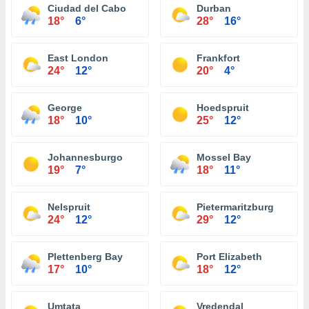
Ciudad del Cabo
Durban
18°
6°
28°
16°
East London
Frankfort
24°
12°
20°
4°
George
Hoedspruit
18°
10°
25°
12°
Johannesburgo
Mossel Bay
19°
7°
18°
11°
Nelspruit
Pietermaritzburg
24°
12°
29°
12°
Plettenberg Bay
Port Elizabeth
17°
10°
18°
12°
Umtata
Vredendal