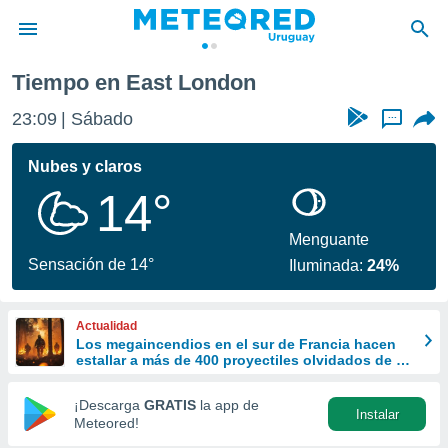
Tiempo en East London
privacidad
23:09
Sábado
...
o de
om.uy
com.uy) ha
Nubes y claros
ado por
14°
es para
ue la
 que se
Menguante
e calidad.
Sensación de 14°
Iluminada:
24%
eder a este
ediante las
opciones:
Actualidad
Los megaincendios en el sur de Francia hacen
ookies y
estallar a más de 400 proyectiles olvidados de la
e forma
Segunda Guerra Mundial
¡Descarga
GRATIS
la app de
Instalar
d digital
Meteored!
ada, basada