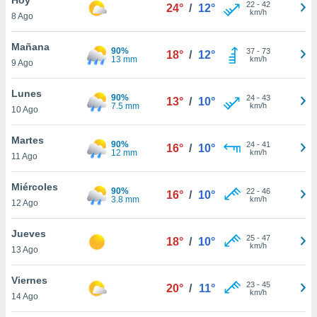
ublicidad y
22
-
42
24°
/
12°
km/h
8 Ago
do en
 mismo.
Mañana
90%
37
-
73
18°
/
12°
sultar más
13 mm
km/h
9 Ago
 en nuestra
 Cookies
y
Lunes
90%
24
-
43
ualquier
13°
/
10°
7.5 mm
km/h
10 Ago
ento
 botón
Martes
90%
24
-
41
16°
/
10°
ación de
12 mm
km/h
11 Ago
kies
 disponible
Miércoles
90%
22
-
46
e nuestra
16°
/
10°
3.8 mm
km/h
12 Ago
.
Jueves
IVAMENTE,
25
-
47
18°
/
10°
km/h
13 Ago
as
Viernes
23
-
45
20°
/
11°
 a cookies
km/h
14 Ago
 no aceptar