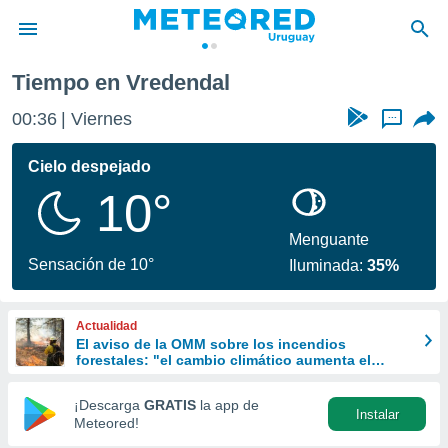
Tiempo en Vredendal
privacidad
00:36
Viernes
...
o de
om.uy
com.uy) ha
Cielo despejado
ado por
10°
es para
ue la
 que se
Menguante
e calidad.
Sensación de 10°
Iluminada:
35%
eder a este
ediante las
opciones:
Actualidad
El aviso de la OMM sobre los incendios
ookies y
forestales: "el cambio climático aumenta el
e forma
riesgo, pero no es el único culpable
¡Descarga
GRATIS
la app de
Instalar
d digital
Meteored!
ada, basada