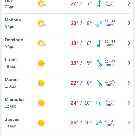
ublicidad y
21
-
33
27°
/
7°
km/h
7 Ago
do en
 mismo.
Mañana
21
-
36
20°
/
8°
sultar más
km/h
8 Ago
 en nuestra
 Cookies
y
Domingo
31
-
53
ualquier
18°
/
8°
km/h
9 Ago
ento
 botón
Lunes
26
-
47
18°
/
5°
ación de
km/h
10 Ago
kies
 disponible
Martes
28
-
48
e nuestra
22°
/
8°
km/h
11 Ago
.
Miércoles
IVAMENTE,
31
-
58
24°
/
10°
km/h
12 Ago
as
Jueves
25
-
47
25°
/
10°
 a cookies
km/h
13 Ago
 no aceptar