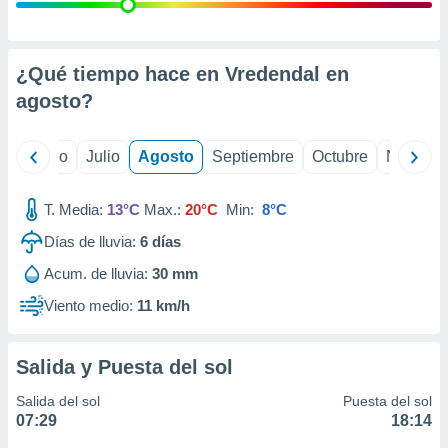
ados con el
 seleccionar
o.
calización
¿Qué tiempo hace en Vredendal en
precisa e
agosto
?
ión mediante
, publicidad
yo
Junio
Julio
Agosto
Septiembre
Octubre
Noviemb
dos,
 publicidad
T. Media:
13°C
Max.:
20°C
Min:
8°C
,
Días de lluvia:
6
días
ón de
 desarrollo
Acum. de lluvia:
30 mm
s.
Viento medio:
11 km/h
tros 1199
ios
Salida y Puesta del sol
Salida del sol
Puesta del sol
07:29
18:14