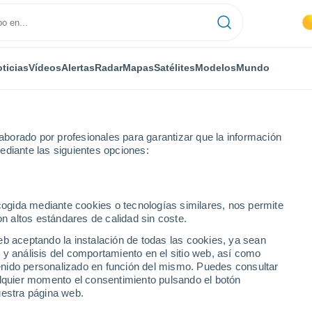
ticias
Vídeos
Alertas
Radar
Mapas
Satélites
Modelos
Mundo
borado por profesionales para garantizar que la información
ediante las siguientes opciones:
ecogida mediante cookies o tecnologías similares, nos permite
on altos estándares de calidad sin coste.
in
eb aceptando la instalación de todas las cookies, ya sean
 y análisis del comportamiento en el sitio web, así como
...
ntenido personalizado en función del mismo. Puedes consultar
alquier momento el consentimiento pulsando el botón
Por hora
uestra página web.
Cielos despejados en las
próximas horas