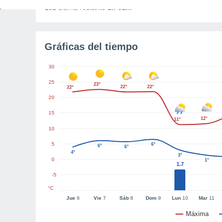
Luz diurna restante
1h 51m
Gráficas del tiempo
30
25
23°
22°
22°
22°
20
15
12°
11°
10
5
6°
6°
6°
4°
3°
0
1°
1.7
-5
°C
Jue
6
Vie
7
Sáb
8
Dom
9
Lun
10
Mar
11
Máxima