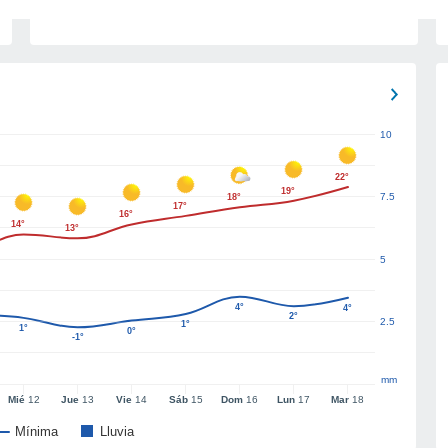
10
22°
19°
7.5
18°
17°
16°
14°
13°
5
4°
4°
2°
2.5
1°
1°
0°
-1°
mm
Mié
12
Jue
13
Vie
14
Sáb
15
Dom
16
Lun
17
Mar
18
Mínima
Lluvia