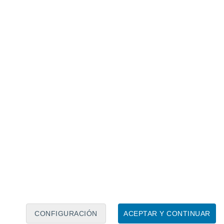
Calendario lunar
Lun
Mar
Mié
Jue
Vie
Sáb
Dom
6
7
8
9
10
11
12
13
14
15
16
17
18
19
CONFIGURACIÓN
ACEPTAR Y CONTINUAR