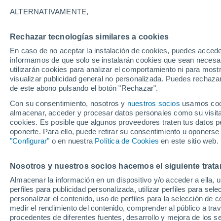
21°
ALTERNATIVAMENTE,
Rechazar tecnologías similares a cookies
Noroeste
En caso de no aceptar la instalación de cookies, puedes accede
Sensación de 21°
11
-
28 km
informamos de que solo se instalarán cookies que sean necesari
utilizarán cookies para analizar el comportamiento ni para most
visualizar publicidad general no personalizada. Puedes rechazar
de este abono pulsando el botón "Rechazar".
Ocio
Amantes de las emociones fuertes: estas
Con su consentimiento, nosotros y
nuestros socios
usamos cooki
actividades mundiales están hechas para ust
almacenar, acceder y procesar datos personales como su visita e
cookies. Es posible que algunos proveedores traten tus datos pe
Tiempo 1 - 7 días
Actualidad
Mapa de temperatura
oponerte. Para ello, puede retirar su consentimiento u oponerse
"Configurar"
o en nuestra
Política de Cookies
en este sitio web.
Nosotros y nuestros socios hacemos el siguiente trata
Mañana
Sábado
D
Hoy
Almacenar la información en un dispositivo y/o acceder a ella, 
7 Ago
8 Ago
6 Ago
perfiles para publicidad personalizada, utilizar perfiles para sele
personalizar el contenido, uso de perfiles para la selección de c
medir el rendimiento del contenido, comprender al público a tra
procedentes de diferentes fuentes, desarrollo y mejora de los se