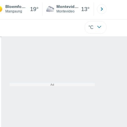
Bloemfontein
Montevideo
Maldonad
19°
13°
Mangaung
Montevideo
Maldonado
°C