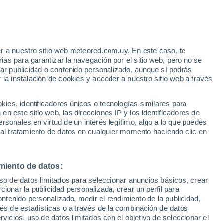
r a nuestro sitio web meteored.com.uy. En este caso, te
/h
as para garantizar la navegación por el sitio web, pero no se
rar publicidad o contenido personalizado, aunque sí podrás
 la instalación de cookies y acceder a nuestro sitio web a través
es, identificadores únicos o tecnologías similares para
edes
n este sitio web, las direcciones IP y los identificadores de
rsonales en virtud de un interés legítimo, algo a lo que puedes
Radar de lluvia
Satélites
Modelos
 al tratamiento de datos en cualquier momento haciendo clic en
miento de datos:
omingo
Lunes
Martes
Miércoles
uso de datos limitados para seleccionar anuncios básicos, crear
9 Ago
10 Ago
11 Ago
12 Ago
ccionar la publicidad personalizada, crear un perfil para
ontenido personalizado, medir el rendimiento de la publicidad,
vés de estadísticas o a través de la combinación de datos
rvicios, uso de datos limitados con el objetivo de seleccionar el
80%