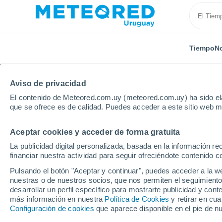
Tiempo
No
Aviso de privacidad
El contenido de Meteored.com.uy (meteored.com.uy) ha sido ela
que se ofrece es de calidad. Puedes acceder a este sitio web m
Aceptar cookies y acceder de forma gratuita
Inicio
Sudáfrica
Bloemfontein
La publicidad digital personalizada, basada en la información r
financiar nuestra actividad para seguir ofreciéndote contenido c
Tiempo en Bloemfonte
Pulsando el botón "Aceptar y continuar", puedes acceder a la w
nuestras o de nuestros socios, que nos permiten el seguimiento
16:20
Jueves
desarrollar un perfil específico para mostrarte publicidad y co
más información en nuestra
Política de Cookies
y retirar en cu
Configuración de cookies
que aparece disponible en el pie de n
Soleado