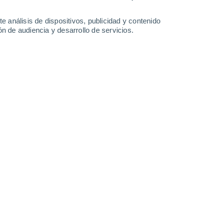
1.7 mm
22°
/
6°
11°
/
3°
12°
/
1°
14°
/
1°
e análisis de dispositivos, publicidad y contenido
n de audiencia y desarrollo de servicios.
-
55
km/h
30
-
69
km/h
18
-
43
km/h
12
-
27
km/h
gosto
Noroeste
1 Bajo
°
11
-
28 km/h
FPS:
no
Norte
0 Bajo
°
6
-
24 km/h
FPS:
no
Noreste
0 Bajo
°
8
-
13 km/h
FPS:
no
do
Noreste
0 Bajo
°
12
-
20 km/h
FPS:
no